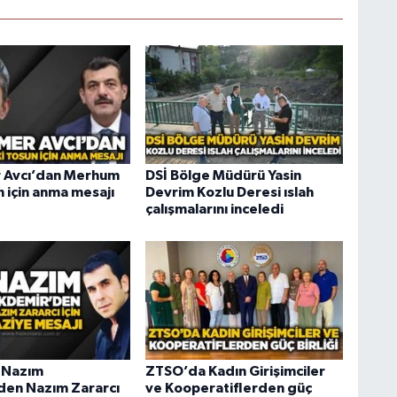
Avcı’dan Merhum
DSİ Bölge Müdürü Yasin
 için anma mesajı
Devrim Kozlu Deresi ıslah
çalışmalarını inceledi
 Nazım
ZTSO’da Kadın Girişimciler
en Nazım Zararcı
ve Kooperatiflerden güç