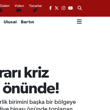
Galeri
Video
Yazarlar
Ulusal
Bartın
arı kriz
e önünde!
lik birimini başka bir bölgeye
ediye binası önünde toplanan