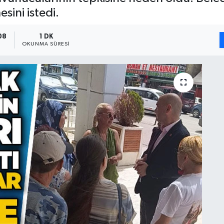
sini istedi.
08
1 DK
OKUNMA SÜRESI