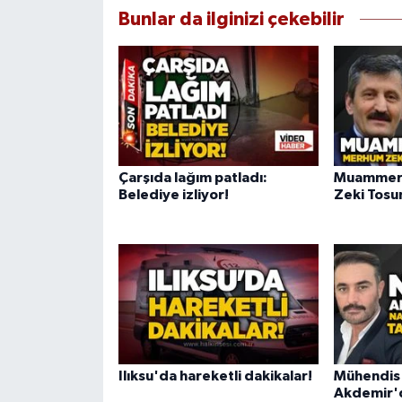
Bunlar da ilginizi çekebilir
Çarşıda lağım patladı:
Muammer 
Belediye izliyor!
Zeki Tosun
Ilıksu'da hareketli dakikalar!
Mühendis
Akdemir'd