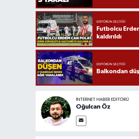
EDITÖRÜN SEÇTIĞI
Futbolcu Erdem
kaldırıldı
EDITÖRÜN SEÇTIĞI
Balkondan düşe
İNTERNET HABER EDITÖRÜ
Oğulcan Öz