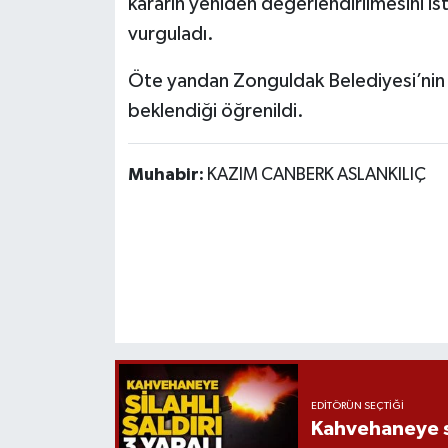
kararın yeniden değerlendirilmesini ist
vurguladı.
Öte yandan Zonguldak Belediyesi’nin ta
beklendiği öğrenildi.
Muhabir:
KAZIM CANBERK ASLANKILIÇ
EDITÖRÜN SEÇTIĞI
Kahvehaneye sil