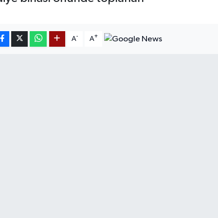
-
+
A
A