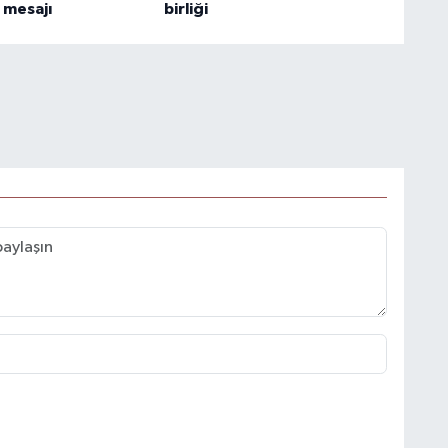
e mesajı
birliği