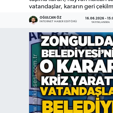
vatandaşlar, kararın geri çekilme
Devrek
OĞULCAN ÖZ
16.06.2026 - 15:
Bolu
İNTERNET HABER EDITÖRÜ
YAYINLANMA
ÇEVRE
BİLİM VE TEKNOLOJİ
DUNYA
Düzce
Eğitim
Ekonomi
Genel