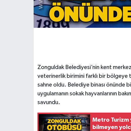
Gökçebey
GÜNDEM
İş ilanı
Kilimli
Zonguldak Belediyesi’nin kent merkez
Kültür - Sanat
veterinerlik birimini farklı bir bölgey
sahne oldu. Belediye binası önünde bi
MAGAZİN
uygulamanın sokak hayvanlarının bakım
savundu.
Politika
Resmi İlan
Metro Turizm 
bilmeyen yolc