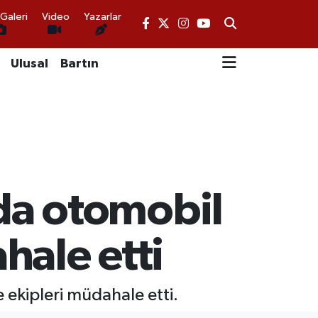
Galeri
Video
Yazarlar
Ulusal
Bartın
da otomobil
hale etti
ekipleri müdahale etti.