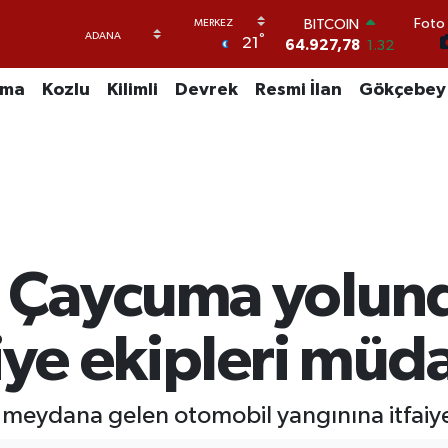
BITCOIN
Foto 
64.927,78
1.32
°
21
DOLAR
47,5894
0.08
EURO
uma
Kozlu
Kilimli
Devrek
Resmi İlan
Gökçebey
55,0398
-0.02
STERLİN
64,1581
0.16
GRAM ALTIN
6527.85
0.54
BİST100
13.703
11
- Çaycuma yolun
aiye ekipleri müda
eydana gelen otomobil yangınına itfaiye 