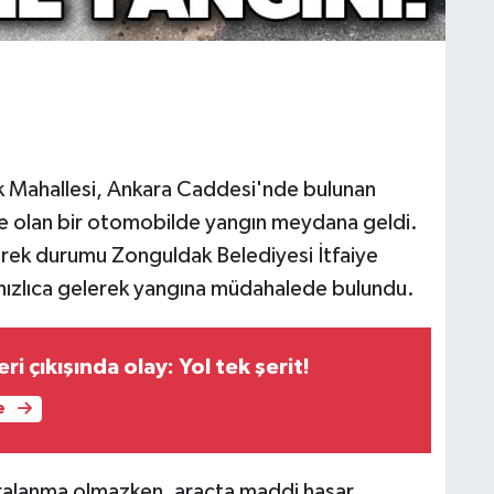
k Mahallesi, Ankara Caddesi'nde bulunan
nde olan bir otomobilde yangın meydana geldi.
erek durumu Zonguldak Belediyesi İtfaiye
ne hızlıca gelerek yangına müdahalede bulundu.
i çıkışında olay: Yol tek şerit!
e
aralanma olmazken, araçta maddi hasar