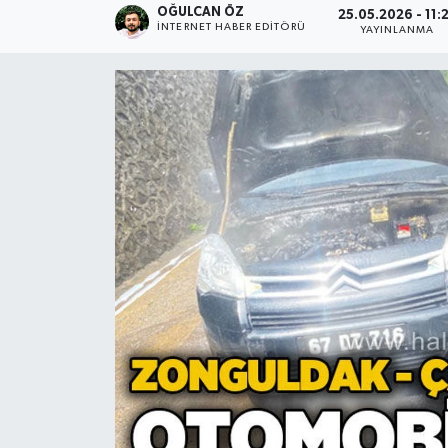
OĞULCAN ÖZ
25.05.2026 - 11:
İNTERNET HABER EDITÖRÜ
YAYINLANMA
Devrek
Bolu
ÇEVRE
BİLİM VE TEKNOLOJİ
DUNYA
Düzce
Eğitim
Ekonomi
Genel