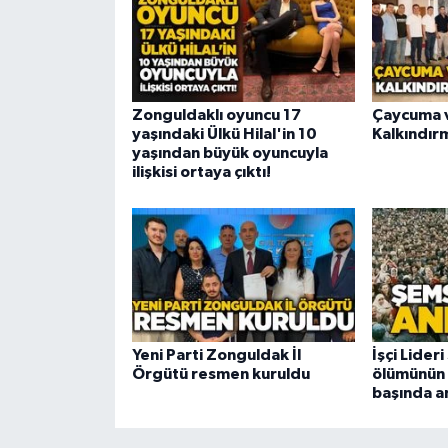
Zonguldaklı oyuncu 17
Çaycuma v
yaşındaki Ülkü Hilal'in 10
Kalkındır
yaşından büyük oyuncuyla
ilişkisi ortaya çıktı!
Yeni Parti Zonguldak İl
İşçi Lider
Örgütü resmen kuruldu
ölümünün 2
başında a