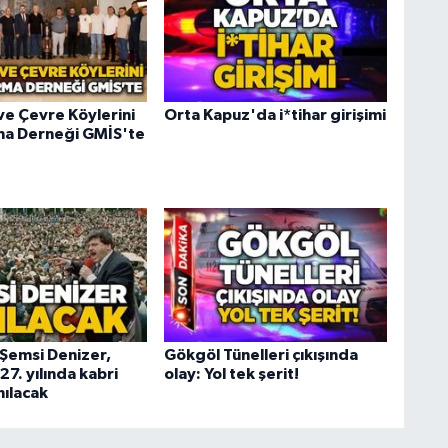
e Çevre Köylerini
Orta Kapuz'da i*tihar girişimi
ma Derneği GMİS'te
i Şemsi Denizer,
Gökgöl Tünelleri çıkışında
7. yılında kabri
olay: Yol tek şerit!
nılacak