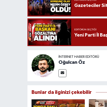
Gazeteciler Si
EDITÖRÜN SEÇTIĞI
Yeni Parti İl B
İNTERNET HABER EDITÖRÜ
Oğulcan Öz
Bunlar da ilginizi çekebilir