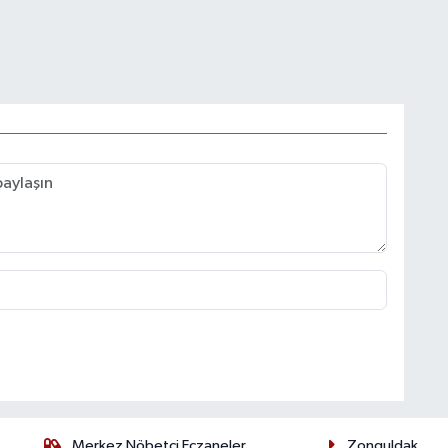
Merkez Nöbetçi Eczaneler
Zonguldak