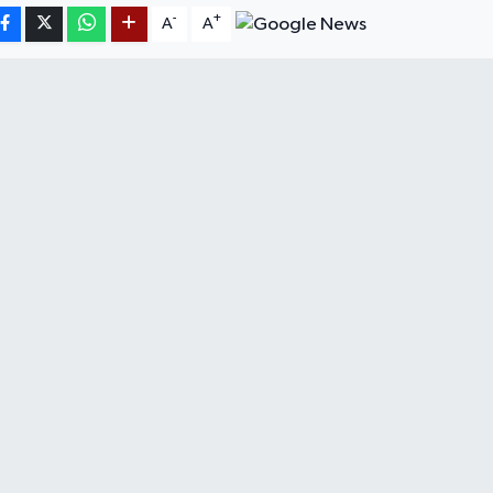
-
+
A
A