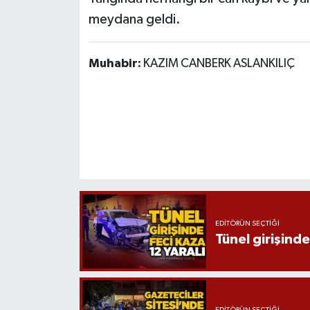
Röportaj
meydana geldi.
Sağlık
Muhabir:
KAZIM CANBERK ASLANKILIÇ
SİYASET
Spor
Ulusal
Yaşam
EDITÖRÜN SEÇTIĞI
Tünel girişinde
EDITÖRÜN SEÇTIĞI