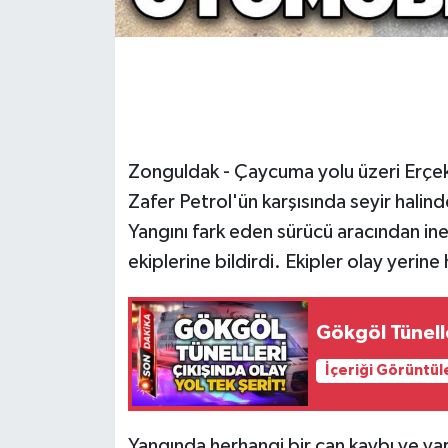
Gökçebey
GÜNDEM
İş ilanı
Zonguldak - Çaycuma yolu üzeri Erçe
Kilimli
Zafer Petrol'ün karşısında seyir hali
Yangını fark eden sürücü aracından in
Kültür - Sanat
ekiplerine bildirdi. Ekipler olay yeri
MAGAZİN
Gökgöl Tüneller
Politika
İçeriği Görüntül
Resmi İlan
Yangında herhangi bir can kaybı ve y