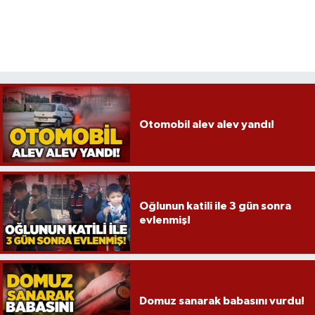
Otomobil alev alev yandı!
Oğlunun katili ile 3 gün sonra
evlenmiş!
Domuz sanarak babasını vurdu!