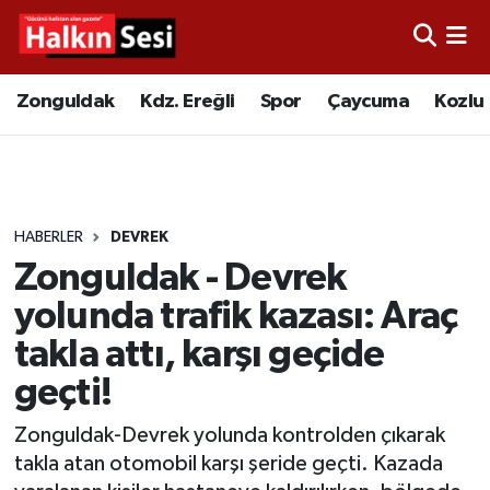
Foto Galeri
Zonguldak
Merkez Nöbetçi Eczaneler
Zonguldak
Kdz. Ereğli
Spor
Çaycuma
Kozlu
Video
Çaycuma
Merkez Hava Durumu
Yazarlar
KDZ. Ereğli
Merkez Trafik Yoğunluk Haritası
HABERLER
DEVREK
Kozlu
Süper Lig Puan Durumu ve Fikstür
Zonguldak - Devrek
Alaplı
Tüm Manşetler
yolunda trafik kazası: Araç
takla attı, karşı geçide
Asayiş
Son Dakika Haberleri
geçti!
Bartın
Haber Arşivi
Zonguldak-Devrek yolunda kontrolden çıkarak
takla atan otomobil karşı şeride geçti. Kazada
Karabük