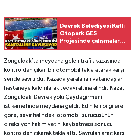
Gökçebey
Devrek Belediyesi Katlı
GÜNDEM
Otopark GES
Projesinde çalışmalar
İş ilanı
sürüyor
Kilimli
Zonguldak’ta meydana gelen trafik kazasında
kontrolden çıkan bir otomobil takla atarak karşı
Kültür - Sanat
şeride savruldu. Kazada yaralanan vatandaşlar
hastaneye kaldırılarak tedavi altına alındı. Kaza,
MAGAZİN
Zonguldak-Devrek yolu Çaydeğirmeni
istikametinde meydana geldi. Edinilen bilgilere
Politika
göre, seyir halindeki otomobil sürücüsünün
Resmi İlan
direksiyon hakimiyetini kaybetmesi sonucu
kontrolden çıkarak takla attı. Savrulan araç karşı