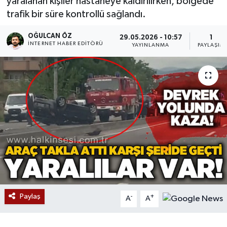
yaralanan kişiler hastaneye kaldırılırken, bölgede
trafik bir süre kontrollü sağlandı.
Devrek
OĞULCAN ÖZ
29.05.2026 - 10:57
1
Bolu
İNTERNET HABER EDITÖRÜ
YAYINLANMA
PAYLAŞIM
ÇEVRE
BİLİM VE TEKNOLOJİ
DUNYA
Düzce
Eğitim
Paylaş
-
+
Ekonomi
A
A
Genel