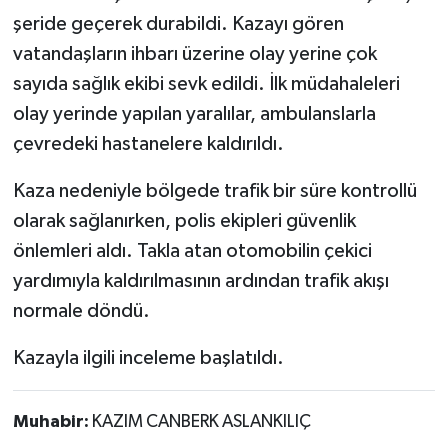
Röportaj
şeride geçerek durabildi. Kazayı gören
vatandaşların ihbarı üzerine olay yerine çok
Sağlık
sayıda sağlık ekibi sevk edildi. İlk müdahaleleri
SİYASET
olay yerinde yapılan yaralılar, ambulanslarla
çevredeki hastanelere kaldırıldı.
Spor
Kaza nedeniyle bölgede trafik bir süre kontrollü
Ulusal
olarak sağlanırken, polis ekipleri güvenlik
önlemleri aldı. Takla atan otomobilin çekici
Yaşam
yardımıyla kaldırılmasının ardından trafik akışı
normale döndü.
Kazayla ilgili inceleme başlatıldı.
Muhabir:
KAZIM CANBERK ASLANKILIÇ