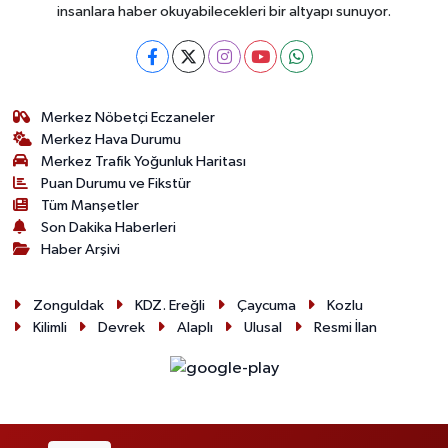
insanlara haber okuyabilecekleri bir altyapı sunuyor.
Merkez Nöbetçi Eczaneler
Merkez Hava Durumu
Merkez Trafik Yoğunluk Haritası
Puan Durumu ve Fikstür
Tüm Manşetler
Son Dakika Haberleri
Haber Arşivi
Zonguldak
KDZ. Ereğli
Çaycuma
Kozlu
Kilimli
Devrek
Alaplı
Ulusal
Resmi İlan