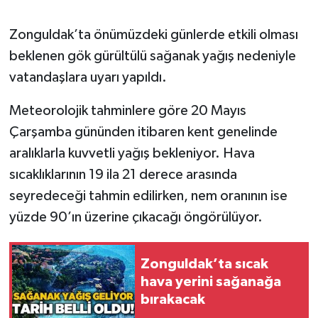
Gökçebey
Zonguldak’ta önümüzdeki günlerde etkili olması
beklenen gök gürültülü sağanak yağış nedeniyle
GÜNDEM
vatandaşlara uyarı yapıldı.
İş ilanı
Meteorolojik tahminlere göre 20 Mayıs
Çarşamba gününden itibaren kent genelinde
Kilimli
aralıklarla kuvvetli yağış bekleniyor. Hava
sıcaklıklarının 19 ila 21 derece arasında
Kültür - Sanat
seyredeceği tahmin edilirken, nem oranının ise
MAGAZİN
yüzde 90’ın üzerine çıkacağı öngörülüyor.
Politika
Zonguldak’ta sıcak
hava yerini sağanağa
Resmi İlan
bırakacak