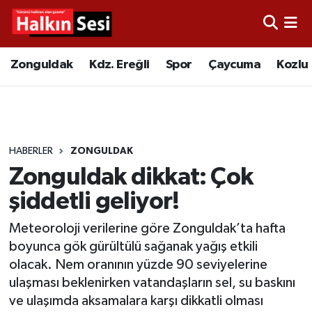
Foto Galeri
Zonguldak
Merkez Nöbetçi Eczaneler
Zonguldak
Kdz. Ereğli
Spor
Çaycuma
Kozlu
Video
Çaycuma
Merkez Hava Durumu
Yazarlar
KDZ. Ereğli
Merkez Trafik Yoğunluk Haritası
HABERLER
ZONGULDAK
Kozlu
Süper Lig Puan Durumu ve Fikstür
Zonguldak dikkat: Çok
Alaplı
Tüm Manşetler
şiddetli geliyor!
Meteoroloji verilerine göre Zonguldak’ta hafta
Asayiş
Son Dakika Haberleri
boyunca gök gürültülü sağanak yağış etkili
olacak. Nem oranının yüzde 90 seviyelerine
Bartın
Haber Arşivi
ulaşması beklenirken vatandaşların sel, su baskını
ve ulaşımda aksamalara karşı dikkatli olması
Karabük