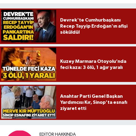
Devrek'te Cumhurbaşkanı
Recep Tayyip Erdoğan'ın afişi
söküldü!
Kuzey Marmara Otoyolu’nda
feci kaza: 3 ölü, 1 ağır yaralı
Anahtar Parti Genel Başkan
Yardımcısı Kır, Sinop’ta esnafı
ziyaret etti
EDITÖR HAKKINDA