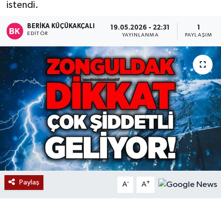
istendi.
Devrek
BERIKA KÜÇÜKAKÇALI
19.05.2026 - 22:31
1
EDITÖR
YAYINLANMA
PAYLAŞIM
Bolu
ÇEVRE
BİLİM VE TEKNOLOJİ
DUNYA
Düzce
Eğitim
Paylaş
-
+
A
A
Ekonomi
Genel