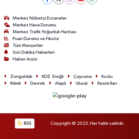
Merkez Nöbetçi Eczaneler
Merkez Hava Durumu
Merkez Trafik Yoğunluk Haritası
Puan Durumu ve Fikstür
Tüm Manşetler
Son Dakika Haberleri
Haber Arşivi
Zonguldak
KDZ. Ereğli
Çaycuma
Kozlu
Kilimli
Devrek
Alaplı
Ulusal
Resmi İlan
RSS
Copyright © 2023. Her hakkı saklıdır.