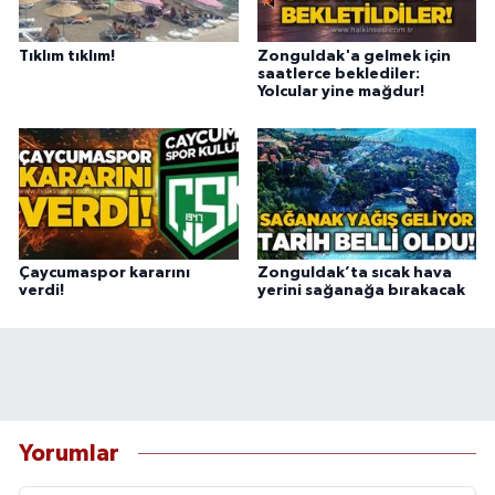
Tıklım tıklım!
Zonguldak'a gelmek için
saatlerce beklediler:
Yolcular yine mağdur!
Çaycumaspor kararını
Zonguldak’ta sıcak hava
verdi!
yerini sağanağa bırakacak
Yorumlar