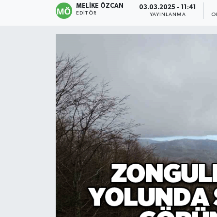
MELIKE ÖZCAN
03.03.2025 - 11:41
EDITÖR
YAYINLANMA
O
Devrek
Bolu
ÇEVRE
BİLİM VE TEKNOLOJİ
DUNYA
Düzce
Eğitim
Ekonomi
Genel