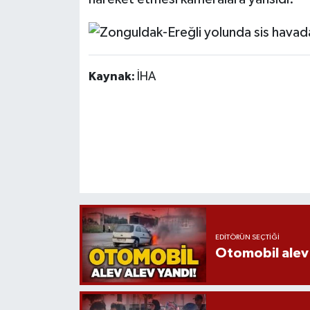
Röportaj
Sağlık
SİYASET
Kaynak:
İHA
Spor
Ulusal
Yaşam
EDITÖRÜN SEÇTIĞI
Otomobil alev 