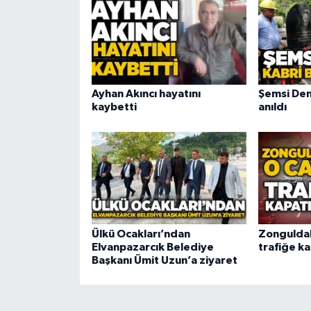
Ayhan Akıncı hayatını
Şemsi Den
kaybetti
anıldı
Ülkü Ocakları’ndan
Zongulda
Elvanpazarcık Belediye
trafiğe ka
Başkanı Ümit Uzun’a ziyaret