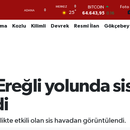
BITCOIN
Foto 
64.643,95
0.16
°
25
DOLAR
47,6006
0.06
uma
Kozlu
Kilimli
Devrek
Resmi İlan
Gökçebey
EURO
55,0250
0.02
STERLİN
64,2398
0.2
GRAM ALTIN
6500.87
0.12
BİST100
13.799
70
reğli yolunda si
i
ikte etkili olan sis havadan görüntülendi.