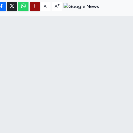
-
+
A
A