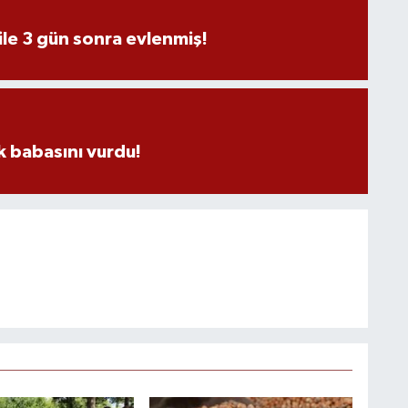
ile 3 gün sonra evlenmiş!
 babasını vurdu!