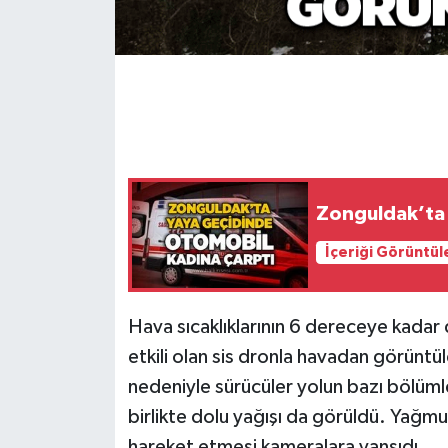
Gökçebey
GÜNDEM
İş ilanı
Kilimli
Zonguldak’ta 
Kültür - Sanat
İçeriği Görüntül
MAGAZİN
Hava sıcaklıklarının 6 dereceye kada
Politika
etkili olan sis dronla havadan görüntü
nedeniyle sürücüler yolun bazı bölümle
Resmi İlan
birlikte dolu yağışı da görüldü. Yağm
hareket etmesi kameralara yansıdı.