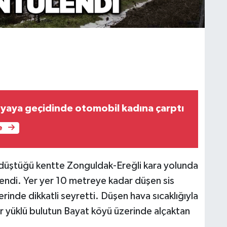
yaya geçidinde otomobil kadına çarptı
e
r düştüğü kentte Zonguldak-Ereğli kara yolunda
lendi. Yer yer 10 metreye kadar düşen sis
rinde dikkatli seyretti. Düşen hava sıcaklığıyla
ur yüklü bulutun Bayat köyü üzerinde alçaktan