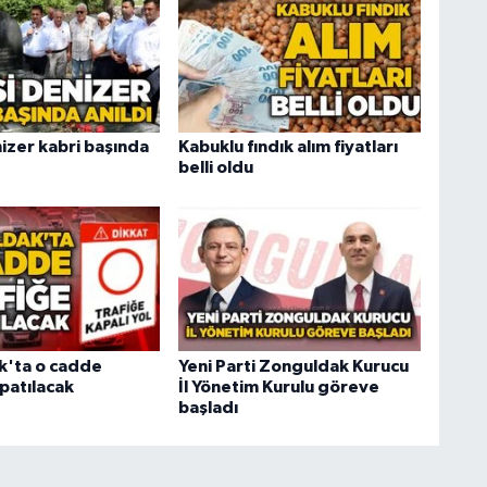
izer kabri başında
Kabuklu fındık alım fiyatları
belli oldu
k'ta o cadde
Yeni Parti Zonguldak Kurucu
patılacak
İl Yönetim Kurulu göreve
başladı