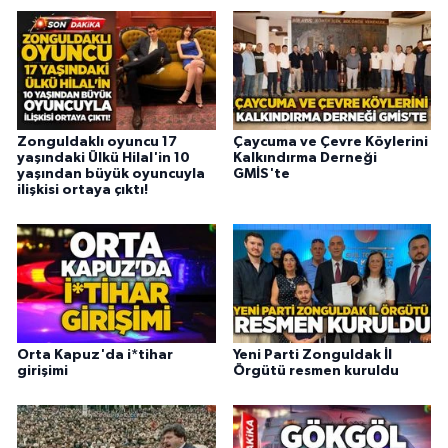
Zonguldaklı oyuncu 17
Çaycuma ve Çevre Köylerini
yaşındaki Ülkü Hilal'in 10
Kalkındırma Derneği
yaşından büyük oyuncuyla
GMİS'te
ilişkisi ortaya çıktı!
Orta Kapuz'da i*tihar
Yeni Parti Zonguldak İl
girişimi
Örgütü resmen kuruldu