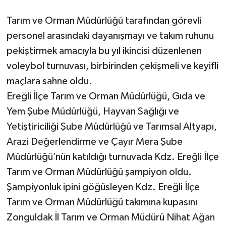
Tarım ve Orman Müdürlüğü tarafından görevli
Gökçebey
personel arasındaki dayanışmayı ve takım ruhunu
GÜNDEM
pekiştirmek amacıyla bu yıl ikincisi düzenlenen
voleybol turnuvası, birbirinden çekişmeli ve keyifli
İş ilanı
maçlara sahne oldu.
Ereğli İlçe Tarım ve Orman Müdürlüğü, Gıda ve
Kilimli
Yem Şube Müdürlüğü, Hayvan Sağlığı ve
Yetiştiriciliği Şube Müdürlüğü ve Tarımsal Altyapı,
Kültür - Sanat
Arazi Değerlendirme ve Çayır Mera Şube
MAGAZİN
Müdürlüğü’nün katıldığı turnuvada Kdz. Ereğli İlçe
Tarım ve Orman Müdürlüğü şampiyon oldu.
Politika
Şampiyonluk ipini göğüsleyen Kdz. Ereğli İlçe
Tarım ve Orman Müdürlüğü takımına kupasını
Resmi İlan
Zonguldak İl Tarım ve Orman Müdürü Nihat Ağan