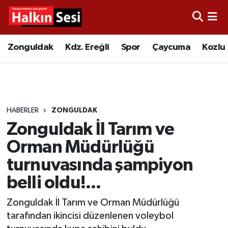
Foto Galeri
Zonguldak
Merkez Nöbetçi Eczaneler
Zonguldak
Kdz. Ereğli
Spor
Çaycuma
Kozlu
Video
Çaycuma
Merkez Hava Durumu
Yazarlar
KDZ. Ereğli
Merkez Trafik Yoğunluk Haritası
HABERLER
ZONGULDAK
Kozlu
Süper Lig Puan Durumu ve Fikstür
Zonguldak İl Tarım ve
Alaplı
Tüm Manşetler
Orman Müdürlüğü
turnuvasında şampiyon
Asayiş
Son Dakika Haberleri
belli oldu!...
Bartın
Haber Arşivi
Zonguldak İl Tarım ve Orman Müdürlüğü
tarafından ikincisi düzenlenen voleybol
Karabük