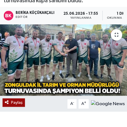
turnuvasında kupa sahibini buldu.
Devrek
BERIKA KÜÇÜKAKÇALI
25.06.2026 - 17:55
1 DK
EDITÖR
YAYINLANMA
OKUNMA SÜ
Bolu
ÇEVRE
BİLİM VE TEKNOLOJİ
DUNYA
Düzce
Eğitim
Paylaş
-
+
A
A
Ekonomi
Genel