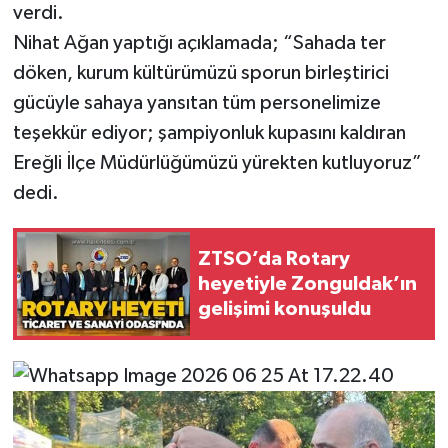
Röportaj
verdi.
Nihat Ağan yaptığı açıklamada; “Sahada ter
Sağlık
döken, kurum kültürümüzü sporun birleştirici
gücüyle sahaya yansıtan tüm personelimize
SİYASET
teşekkür ediyor; şampiyonluk kupasını kaldıran
Spor
Ereğli İlçe Müdürlüğümüzü yürekten kutluyoruz”
dedi.
Ulusal
ZTSO’da Rotary
Yaşam
heyetiyle Zonguldak’ın
gelişimi konuşuldu