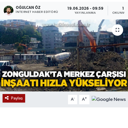
OĞULCAN ÖZ
19.06.2026 - 09:59
1 D
Devrek
İNTERNET HABER EDITÖRÜ
YAYINLANMA
OKUNMA 
Bolu
ÇEVRE
BİLİM VE TEKNOLOJİ
DUNYA
Düzce
Eğitim
Paylaş
-
+
A
A
Ekonomi
Genel