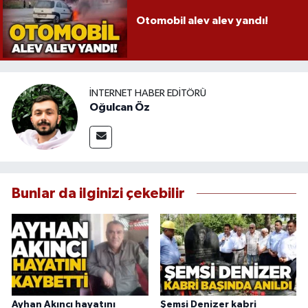
Otomobil alev alev yandı!
İNTERNET HABER EDITÖRÜ
Oğulcan Öz
Bunlar da ilginizi çekebilir
Ayhan Akıncı hayatını
Şemsi Denizer kabri