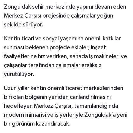
Zonguldak şehir merkezinde yapımı devam eden
Gökçebey
Merkez Çarşısı projesinde çalışmalar yoğun
şekilde sürüyor.
GÜNDEM
Kentin ticari ve sosyal yaşamına önemli katkılar
İş ilanı
sunması beklenen projede ekipler, inşaat
faaliyetlerine hız verirken, sahada iş makineleri ve
Kilimli
çalışanlar tarafından çalışmalar aralıksız
yürütülüyor.
Kültür - Sanat
Uzun yıllar kentin önemli ticaret merkezlerinden
MAGAZİN
biri olan bölgenin yeniden canlandırılmasını
Politika
hedefleyen Merkez Çarşısı, tamamlandığında
modern mimarisi ve iş yerleriyle Zonguldak’a yeni
Resmi İlan
bir görünüm kazandıracak.