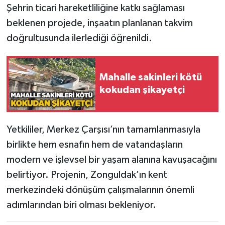
Röportaj
Şehrin ticari hareketliliğine katkı sağlaması
beklenen projede, inşaatın planlanan takvim
Sağlık
doğrultusunda ilerlediği öğrenildi.
SİYASET
Mahalle sakinleri kötü
Spor
kokudan şikayetçi
Ulusal
Yetkililer, Merkez Çarşısı’nın tamamlanmasıyla
Yaşam
birlikte hem esnafın hem de vatandaşların
modern ve işlevsel bir yaşam alanına kavuşacağını
belirtiyor. Projenin, Zonguldak’ın kent
merkezindeki dönüşüm çalışmalarının önemli
adımlarından biri olması bekleniyor.