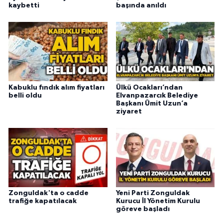
kaybetti
başında anıldı
Kabuklu fındık alım fiyatları
Ülkü Ocakları’ndan
belli oldu
Elvanpazarcık Belediye
Başkanı Ümit Uzun’a
ziyaret
Zonguldak'ta o cadde
Yeni Parti Zonguldak
trafiğe kapatılacak
Kurucu İl Yönetim Kurulu
göreve başladı