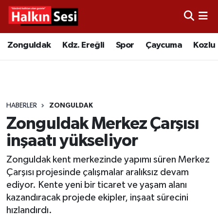
Foto Galeri
Zonguldak
Merkez Nöbetçi Eczaneler
Zonguldak
Kdz. Ereğli
Spor
Çaycuma
Kozlu
Video
Çaycuma
Merkez Hava Durumu
Yazarlar
KDZ. Ereğli
Merkez Trafik Yoğunluk Haritası
HABERLER
ZONGULDAK
Kozlu
Süper Lig Puan Durumu ve Fikstür
Zonguldak Merkez Çarşısı
Alaplı
Tüm Manşetler
inşaatı yükseliyor
Zonguldak kent merkezinde yapımı süren Merkez
Asayiş
Son Dakika Haberleri
Çarşısı projesinde çalışmalar aralıksız devam
ediyor. Kente yeni bir ticaret ve yaşam alanı
Bartın
Haber Arşivi
kazandıracak projede ekipler, inşaat sürecini
hızlandırdı.
Karabük