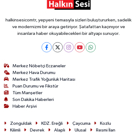
halkinsesicomtr, yepyeni temasıyla sizleri buluştururken, sadelik
ve modernizmi bir araya getiriyor. Şatafattan kaçınıyor ve
insanlara haber okuyabilecekleri bir altyapı sunuyor.
Merkez Nöbetçi Eczaneler
Merkez Hava Durumu
Merkez Trafik Yoğunluk Haritası
Puan Durumu ve Fikstür
Tüm Manşetler
Son Dakika Haberleri
Haber Arşivi
Zonguldak
KDZ. Ereğli
Çaycuma
Kozlu
Kilimli
Devrek
Alaplı
Ulusal
Resmi İlan