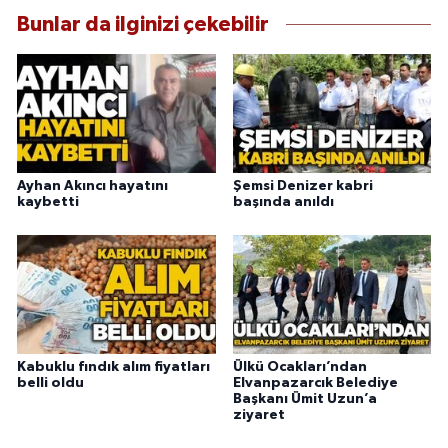
Bunlar da ilginizi çekebilir
Ayhan Akıncı hayatını
Şemsi Denizer kabri
kaybetti
başında anıldı
Kabuklu fındık alım fiyatları
Ülkü Ocakları’ndan
belli oldu
Elvanpazarcık Belediye
Başkanı Ümit Uzun’a
ziyaret