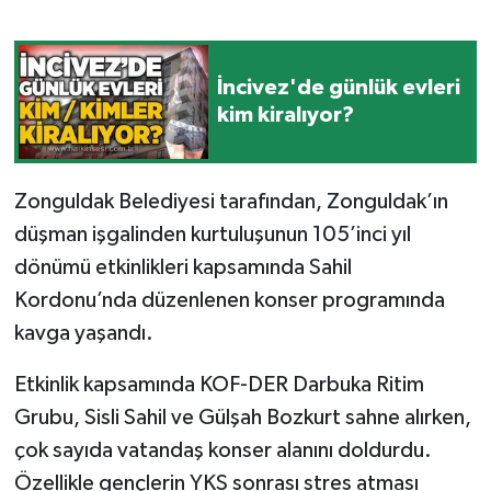
Gökçebey
İncivez'de günlük evleri
GÜNDEM
kim kiralıyor?
İş ilanı
Zonguldak Belediyesi tarafından, Zonguldak’ın
Kilimli
düşman işgalinden kurtuluşunun 105’inci yıl
dönümü etkinlikleri kapsamında Sahil
Kültür - Sanat
Kordonu’nda düzenlenen konser programında
MAGAZİN
kavga yaşandı.
Etkinlik kapsamında KOF-DER Darbuka Ritim
Politika
Grubu, Sisli Sahil ve Gülşah Bozkurt sahne alırken,
Resmi İlan
çok sayıda vatandaş konser alanını doldurdu.
Özellikle gençlerin YKS sonrası stres atması