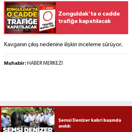
Zonguldak'ta o cadde
trafiğe kapatılacak
Kavganın çıkış nedenine ilişkin inceleme sürüyor.
Muhabir:
HABER MERKEZİ
Şemsi Denizer kabri başında
anıldı