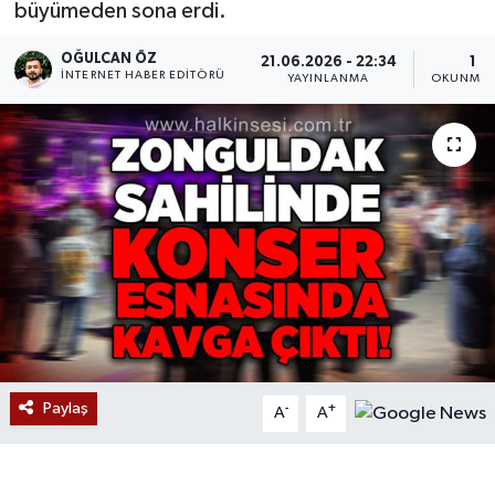
büyümeden sona erdi.
Devrek
OĞULCAN ÖZ
21.06.2026 - 22:34
1 D
İNTERNET HABER EDITÖRÜ
YAYINLANMA
OKUNMA 
Bolu
ÇEVRE
BİLİM VE TEKNOLOJİ
DUNYA
Düzce
Eğitim
Paylaş
-
+
A
A
Ekonomi
Genel