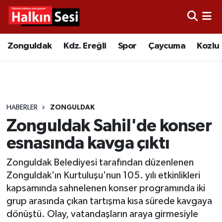
Foto Galeri
Zonguldak
Merkez Nöbetçi Eczaneler
Zonguldak
Kdz. Ereğli
Spor
Çaycuma
Kozlu
Video
Çaycuma
Merkez Hava Durumu
Yazarlar
KDZ. Ereğli
Merkez Trafik Yoğunluk Haritası
HABERLER
ZONGULDAK
Kozlu
Süper Lig Puan Durumu ve Fikstür
Zonguldak Sahil'de konser
Alaplı
Tüm Manşetler
esnasında kavga çıktı
Zonguldak Belediyesi tarafından düzenlenen
Asayiş
Son Dakika Haberleri
Zonguldak'ın Kurtuluşu'nun 105. yılı etkinlikleri
kapsamında sahnelenen konser programında iki
Bartın
Haber Arşivi
grup arasında çıkan tartışma kısa sürede kavgaya
dönüştü. Olay, vatandaşların araya girmesiyle
Karabük