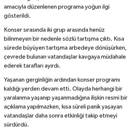
Röportaj
amacıyla düzenlenen programa yoğun ilgi
gösterildi.
Sağlık
Konser sırasında iki grup arasında henüz
SİYASET
bilinmeyen bir nedenle sözlü tartışma çıktı. Kısa
sürede büyüyen tartışma arbedeye dönüşürken,
Spor
çevrede bulunan vatandaşlar kavgaya müdahale
Ulusal
ederek tarafları ayırdı.
Yaşam
Yaşanan gerginliğin ardından konser programı
kaldığı yerden devam etti. Olayda herhangi bir
yaralanma yaşanıp yaşanmadığına ilişkin resmi bir
açıklama yapılmazken, kısa süreli panik yaşayan
vatandaşlar daha sonra etkinliği takip etmeyi
sürdürdü.