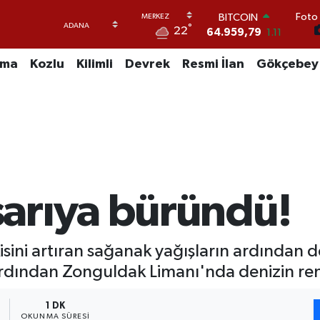
BITCOIN
Foto 
64.959,79
1.11
°
22
DOLAR
47,7436
0.18
EURO
uma
Kozlu
Kilimli
Devrek
Resmi İlan
Gökçebey
55,2510
0.32
STERLİN
64,4811
0.38
GRAM ALTIN
6660.55
0.03
BİST100
13.779
-14
arıya büründü!
sini artıran sağanak yağışların ardından 
ardından Zonguldak Limanı'nda denizin r
1 DK
OKUNMA SÜRESI