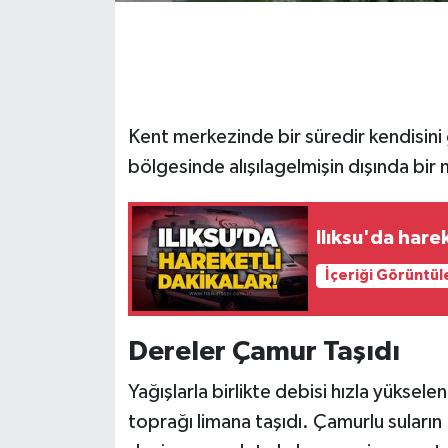
Gökçebey
GÜNDEM
Kent merkezinde bir süredir kendisini 
İş ilanı
bölgesinde alışılagelmişin dışında bir
Kilimli
Ilıksu'da harek
Kültür - Sanat
İçeriği Görüntül
MAGAZİN
Dereler Çamur Taşıdı
Politika
Yağışlarla birlikte debisi hızla yüksel
Resmi İlan
toprağı limana taşıdı. Çamurlu suların