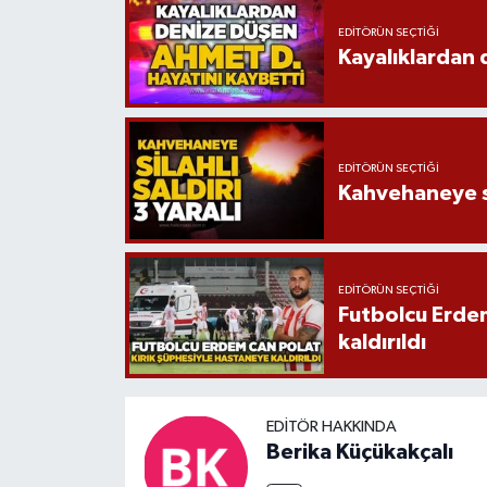
EDITÖRÜN SEÇTIĞI
Kayalıklardan 
EDITÖRÜN SEÇTIĞI
Kahvehaneye sil
EDITÖRÜN SEÇTIĞI
Futbolcu Erdem
kaldırıldı
EDITÖR HAKKINDA
Berika Küçükakçalı