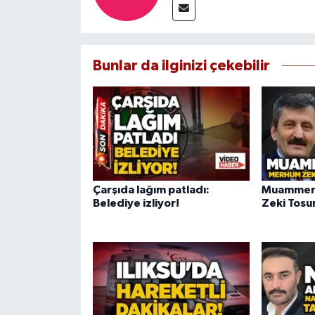
Bunlar da ilginizi çekebilir
Çarşıda lağım patladı:
Muammer 
Belediye izliyor!
Zeki Tosun