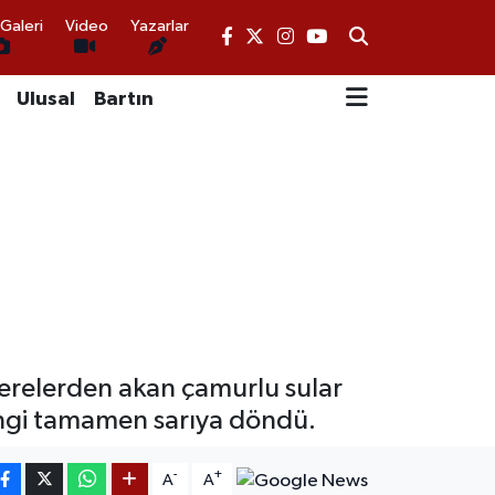
Galeri
Video
Yazarlar
Ulusal
Bartın
derelerden akan çamurlu sular
engi tamamen sarıya döndü.
-
+
A
A