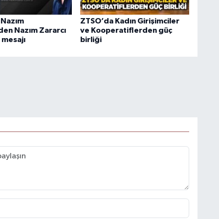
 Nazım
ZTSO’da Kadın Girişimciler
en Nazım Zararcı
ve Kooperatiflerden güç
e mesajı
birliği