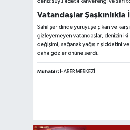
deniz suyu adeta kahverengi ve sarı t
Röportaj
Vatandaşlar Şaşkınlıkla İ
Sağlık
Sahil şeridinde yürüyüşe çıkan ve karşıl
SİYASET
gizleyemeyen vatandaşlar, denizin iki re
değişimi, sağanak yağışın şiddetini ve
Spor
daha gözler önüne serdi.
Ulusal
Muhabir:
HABER MERKEZİ
Yaşam