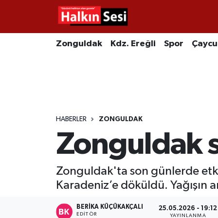
Foto Galeri
Zonguldak
Merkez Nöbetçi Eczaneler
Zonguldak
Kdz. Ereğli
Spor
Çayc
Video
Çaycuma
Merkez Hava Durumu
Yazarlar
KDZ. Ereğli
Merkez Trafik Yoğunluk Haritası
Kozlu
Süper Lig Puan Durumu ve Fikstür
HABERLER
ZONGULDAK
Zonguldak s
Alaplı
Tüm Manşetler
Asayiş
Son Dakika Haberleri
Zonguldak'ta son günlerde etki
Karadeniz’e döküldü. Yağışın 
Bartın
Haber Arşivi
BERIKA KÜÇÜKAKÇALI
25.05.2026 - 19:12
Karabük
EDITÖR
YAYINLANMA