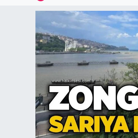
Devrek
Bolu
ÇEVRE
BİLİM VE TEKNOLOJİ
DUNYA
Düzce
Eğitim
Ekonomi
Genel