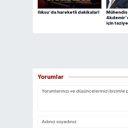
Ilıksu'da hareketli dakikalar!
Mühendis
Akdemir'd
için taziy
Yorumlar