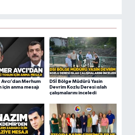
Avcı’dan Merhum
DSİ Bölge Müdürü Yasin
 için anma mesajı
Devrim Kozlu Deresi ıslah
çalışmalarını inceledi