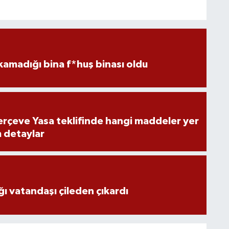
kamadığı bina f*huş binası oldu
rçeve Yasa teklifinde hangi maddeler yer
m detaylar
ğı vatandaşı çileden çıkardı