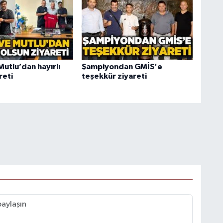
utlu’dan hayırlı
Şampiyondan GMİS'e
reti
teşekkür ziyareti