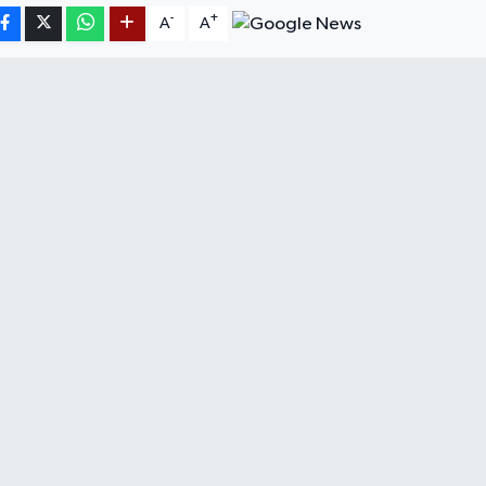
-
+
A
A