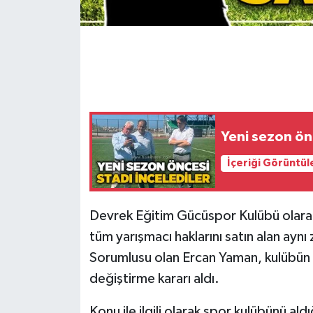
Gökçebey
GÜNDEM
İş ilanı
Yeni sezon önc
Kilimli
İçeriği Görüntül
Kültür - Sanat
MAGAZİN
Devrek Eğitim Gücüspor Kulübü olarak
tüm yarışmacı haklarını satın alan ayn
Politika
Sorumlusu olan Ercan Yaman, kulübün 
değiştirme kararı aldı.
Resmi İlan
Konu ile ilgili olarak spor kulübünü ald