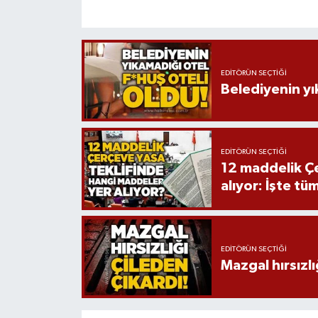
EDITÖRÜN SEÇTIĞI
Belediyenin yı
EDITÖRÜN SEÇTIĞI
12 maddelik Çe
alıyor: İşte tü
EDITÖRÜN SEÇTIĞI
Mazgal hırsızlı