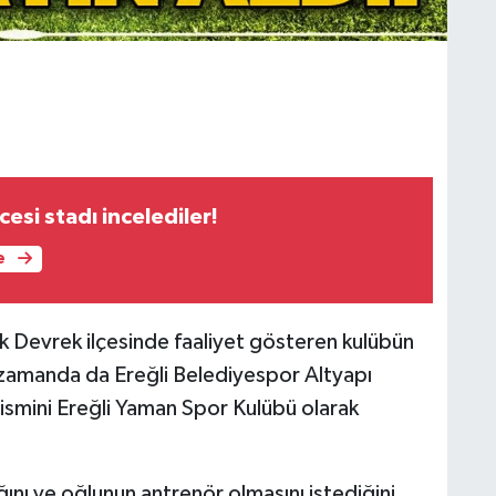
esi stadı incelediler!
e
 Devrek ilçesinde faaliyet gösteren kulübün
ı zamanda da Ereğli Belediyespor Altyapı
ismini Ereğli Yaman Spor Kulübü olarak
ığını ve oğlunun antrenör olmasını istediğini