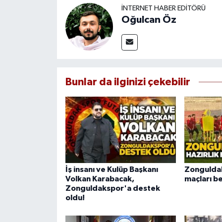
İNTERNET HABER EDITÖRÜ
Oğulcan Öz
Bunlar da ilginizi çekebilir
İş insanı ve Kulüp Başkanı
Zonguldak
Volkan Karabacak,
maçları bel
Zonguldakspor'a destek
oldu!