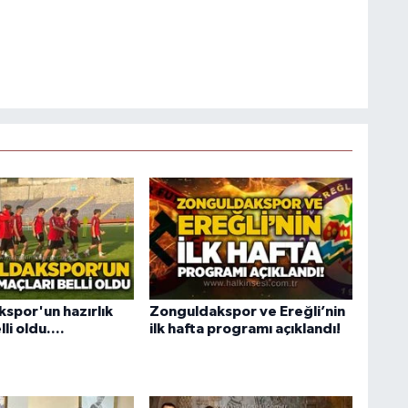
spor'un hazırlık
Zonguldakspor ve Ereğli’nin
li oldu....
ilk hafta programı açıklandı!