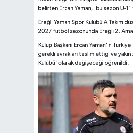
Röportaj
belirten Ercan Yaman, 'bu sezon U-11
Sağlık
Ereğli Yaman Spor Kulübü A Takım düz
2027 futbol sezonunda Ereğli 2. Ama
SİYASET
Kulüp Başkanı Ercan Yaman'ın Türkiye F
Spor
gerekli evrakları teslim ettiği ve yak
Kulübü' olarak değişeceği öğrenildi.
Ulusal
Yaşam