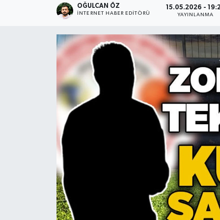
OĞULCAN ÖZ
15.05.2026 - 19:
İNTERNET HABER EDITÖRÜ
YAYINLANMA
Devrek
Bolu
ÇEVRE
BİLİM VE TEKNOLOJİ
DUNYA
Düzce
Eğitim
Ekonomi
Genel