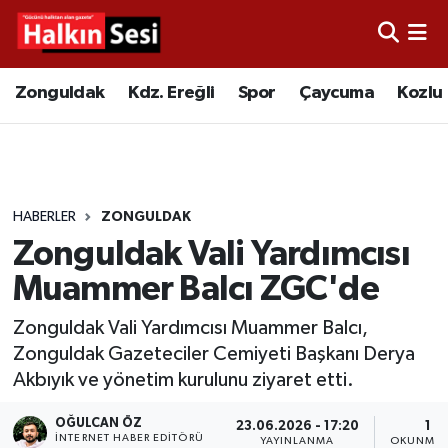
Foto Galeri
Zonguldak
Merkez Nöbetçi Eczaneler
Zonguldak
Kdz. Ereğli
Spor
Çaycuma
Kozlu
Video
Çaycuma
Merkez Hava Durumu
Yazarlar
KDZ. Ereğli
Merkez Trafik Yoğunluk Haritası
HABERLER
ZONGULDAK
Kozlu
Süper Lig Puan Durumu ve Fikstür
Zonguldak Vali Yardımcısı
Alaplı
Tüm Manşetler
Muammer Balcı ZGC'de
Zonguldak Vali Yardımcısı Muammer Balcı,
Asayiş
Son Dakika Haberleri
Zonguldak Gazeteciler Cemiyeti Başkanı Derya
Akbıyık ve yönetim kurulunu ziyaret etti.
Bartın
Haber Arşivi
OĞULCAN ÖZ
23.06.2026 - 17:20
1 D
Karabük
İNTERNET HABER EDITÖRÜ
YAYINLANMA
OKUNMA 