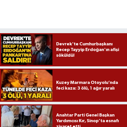
Devrek'te Cumhurbaşkanı
Recep Tayyip Erdoğan'ın afişi
söküldü!
Kuzey Marmara Otoyolu’nda
feci kaza: 3 ölü, 1 ağır yaralı
Anahtar Parti Genel Başkan
Yardımcısı Kır, Sinop’ta esnafı
ziyaret etti