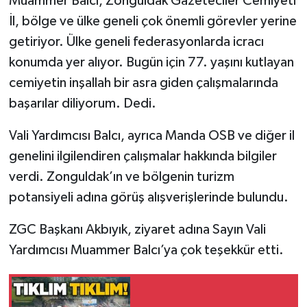
Muammer Balcı, Zonguldak Gazeteciler Cemiyeti
İl, bölge ve ülke geneli çok önemli görevler yerine
Gökçebey
getiriyor. Ülke geneli federasyonlarda icracı
konumda yer alıyor. Bugün için 77. yaşını kutlayan
GÜNDEM
cemiyetin inşallah bir asra giden çalışmalarında
İş ilanı
başarılar diliyorum. Dedi.
Vali Yardımcısı Balcı, ayrıca Manda OSB ve diğer il
Kilimli
genelini ilgilendiren çalışmalar hakkında bilgiler
Kültür - Sanat
verdi. Zonguldak’ın ve bölgenin turizm
potansiyeli adına görüş alışverişlerinde bulundu.
MAGAZİN
ZGC Başkanı Akbıyık, ziyaret adına Sayın Vali
Politika
Yardımcısı Muammer Balcı’ya çok teşekkür etti.
Resmi İlan