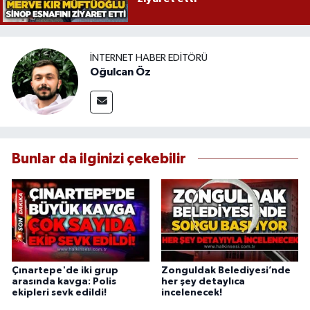
İNTERNET HABER EDITÖRÜ
Oğulcan Öz
Bunlar da ilginizi çekebilir
Çınartepe'de iki grup
Zonguldak Belediyesi’nde
arasında kavga: Polis
her şey detaylıca
ekipleri sevk edildi!
incelenecek!