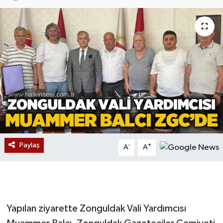
Devrek
Bolu
ÇEVRE
BİLİM VE TEKNOLOJİ
DUNYA
Düzce
Paylaş
-
+
A
A
Eğitim
Ekonomi
Yapılan ziyarette Zonguldak Vali Yardımcısı
Genel