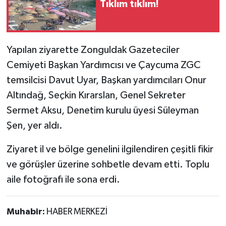
Tıklım tıklım!
Röportaj
Sağlık
Yapılan ziyarette Zonguldak Gazeteciler
SİYASET
Cemiyeti Başkan Yardımcısı ve Çaycuma ZGC
temsilcisi Davut Uyar, Başkan yardımcıları Onur
Spor
Altındağ, Seçkin Kırarslan, Genel Sekreter
Ulusal
Sermet Aksu, Denetim kurulu üyesi Süleyman
Şen, yer aldı.
Yaşam
Ziyaret il ve bölge genelini ilgilendiren çeşitli fikir
ve görüşler üzerine sohbetle devam etti. Toplu
aile fotoğrafı ile sona erdi.
Muhabir:
HABER MERKEZİ