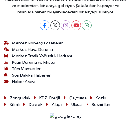
ve modernizmi bir araya getiriyor. Şatafattan kaçınıyor ve
insanlara haber okuyabilecekleri bir altyapı sunuyor.
Merkez Nöbetçi Eczaneler
Merkez Hava Durumu
Merkez Trafik Yoğunluk Haritası
Puan Durumu ve Fikstür
Tüm Manşetler
Son Dakika Haberleri
Haber Arşivi
Zonguldak
KDZ. Ereğli
Çaycuma
Kozlu
Kilimli
Devrek
Alaplı
Ulusal
Resmi İlan