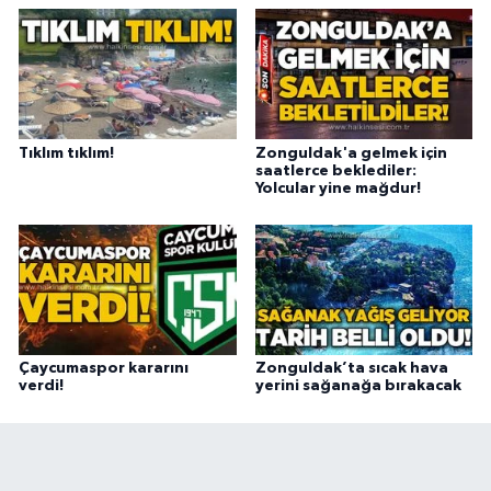
Tıklım tıklım!
Zonguldak'a gelmek için
saatlerce beklediler:
Yolcular yine mağdur!
Çaycumaspor kararını
Zonguldak’ta sıcak hava
verdi!
yerini sağanağa bırakacak