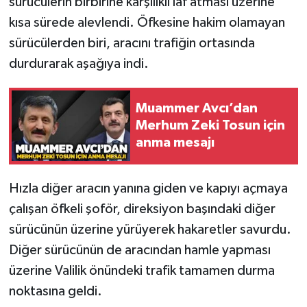
sürücülerin birbirine karşılıklı laf atması üzerine
Röportaj
kısa sürede alevlendi. Öfkesine hakim olamayan
Sağlık
sürücülerden biri, aracını trafiğin ortasında
durdurarak aşağıya indi.
SİYASET
Muammer Avcı’dan
Spor
Merhum Zeki Tosun için
anma mesajı
Ulusal
Yaşam
Hızla diğer aracın yanına giden ve kapıyı açmaya
çalışan öfkeli şoför, direksiyon başındaki diğer
sürücünün üzerine yürüyerek hakaretler savurdu.
Diğer sürücünün de aracından hamle yapması
üzerine Valilik önündeki trafik tamamen durma
noktasına geldi.