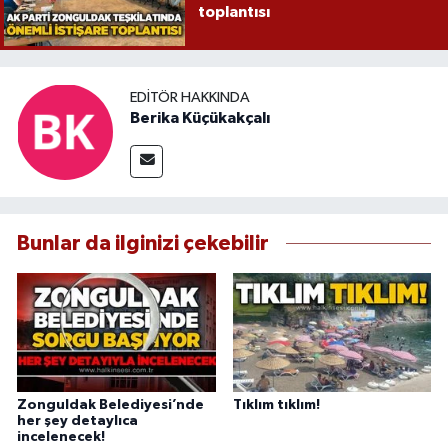
toplantısı
EDITÖR HAKKINDA
Berika Küçükakçalı
Bunlar da ilginizi çekebilir
Zonguldak Belediyesi’nde
Tıklım tıklım!
her şey detaylıca
incelenecek!