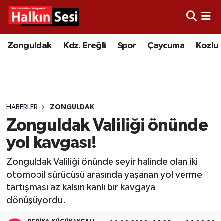
Foto Galeri
Zonguldak
Merkez Nöbetçi Eczaneler
Zonguldak
Kdz. Ereğli
Spor
Çaycuma
Kozlu
Video
Çaycuma
Merkez Hava Durumu
Yazarlar
KDZ. Ereğli
Merkez Trafik Yoğunluk Haritası
HABERLER
ZONGULDAK
Kozlu
Süper Lig Puan Durumu ve Fikstür
Zonguldak Valiliği önünde
Alaplı
Tüm Manşetler
yol kavgası!
Zonguldak Valiliği önünde seyir halinde olan iki
Asayiş
Son Dakika Haberleri
otomobil sürücüsü arasında yaşanan yol verme
tartışması az kalsın kanlı bir kavgaya
Bartın
Haber Arşivi
dönüşüyordu.
Karabük