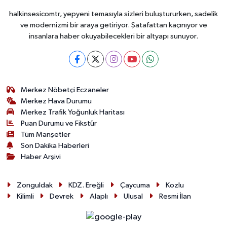
halkinsesicomtr, yepyeni temasıyla sizleri buluştururken, sadelik
ve modernizmi bir araya getiriyor. Şatafattan kaçınıyor ve
insanlara haber okuyabilecekleri bir altyapı sunuyor.
Merkez Nöbetçi Eczaneler
Merkez Hava Durumu
Merkez Trafik Yoğunluk Haritası
Puan Durumu ve Fikstür
Tüm Manşetler
Son Dakika Haberleri
Haber Arşivi
Zonguldak
KDZ. Ereğli
Çaycuma
Kozlu
Kilimli
Devrek
Alaplı
Ulusal
Resmi İlan