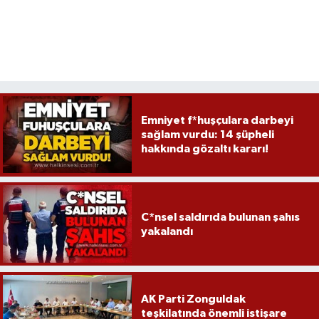
Emniyet f*huşçulara darbeyi
sağlam vurdu: 14 şüpheli
hakkında gözaltı kararı!
C*nsel saldırıda bulunan şahıs
yakalandı
AK Parti Zonguldak
teşkilatında önemli istişare