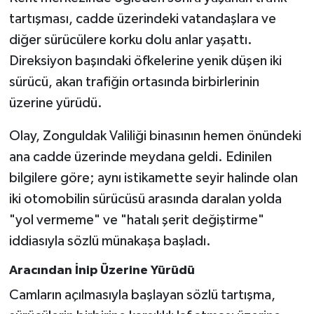
tartışması, cadde üzerindeki vatandaşlara ve
Gökçebey
diğer sürücülere korku dolu anlar yaşattı.
Direksiyon başındaki öfkelerine yenik düşen iki
GÜNDEM
sürücü, akan trafiğin ortasında birbirlerinin
üzerine yürüdü.
İş ilanı
Olay, Zonguldak Valiliği binasının hemen önündeki
Kilimli
ana cadde üzerinde meydana geldi. Edinilen
Kültür - Sanat
bilgilere göre; aynı istikamette seyir halinde olan
iki otomobilin sürücüsü arasında daralan yolda
MAGAZİN
"yol vermeme" ve "hatalı şerit değiştirme"
iddiasıyla sözlü münakaşa başladı.
Politika
Aracından İnip Üzerine Yürüdü
Resmi İlan
Camların açılmasıyla başlayan sözlü tartışma,