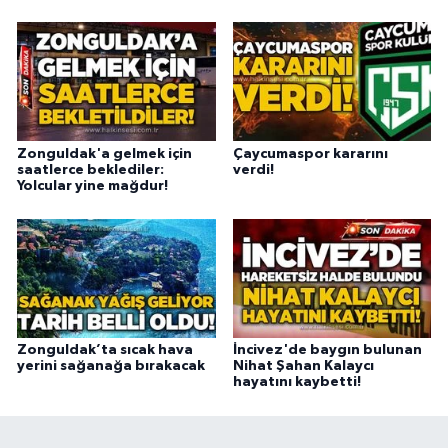
Zonguldak'a gelmek için
Çaycumaspor kararını
saatlerce beklediler:
verdi!
Yolcular yine mağdur!
Zonguldak’ta sıcak hava
İncivez'de baygın bulunan
yerini sağanağa bırakacak
Nihat Şahan Kalaycı
hayatını kaybetti!