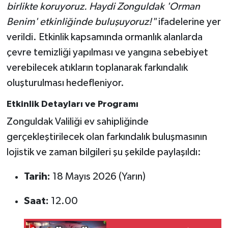
Röportaj
birlikte koruyoruz. Haydi Zonguldak 'Orman
Benim' etkinliğinde buluşuyoruz!"
ifadelerine yer
Sağlık
verildi. Etkinlik kapsamında ormanlık alanlarda
çevre temizliği yapılması ve yangına sebebiyet
SİYASET
verebilecek atıkların toplanarak farkındalık
Spor
oluşturulması hedefleniyor.
Etkinlik Detayları ve Programı
Ulusal
Zonguldak Valiliği ev sahipliğinde
Yaşam
gerçekleştirilecek olan farkındalık buluşmasının
lojistik ve zaman bilgileri şu şekilde paylaşıldı:
Tarih:
18 Mayıs 2026 (Yarın)
Saat:
12.00