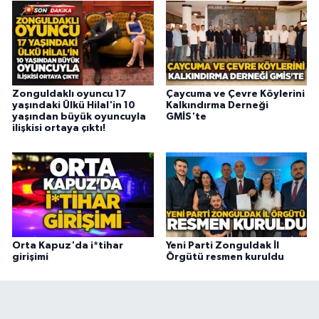
Zonguldaklı oyuncu 17
Çaycuma ve Çevre Köylerini
yaşındaki Ülkü Hilal'in 10
Kalkındırma Derneği
yaşından büyük oyuncuyla
GMİS'te
ilişkisi ortaya çıktı!
Orta Kapuz'da i*tihar
Yeni Parti Zonguldak İl
girişimi
Örgütü resmen kuruldu