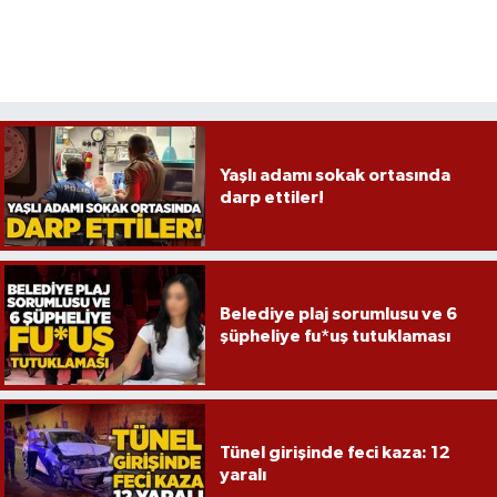
Yaşlı adamı sokak ortasında
darp ettiler!
Belediye plaj sorumlusu ve 6
şüpheliye fu*uş tutuklaması
Tünel girişinde feci kaza: 12
yaralı