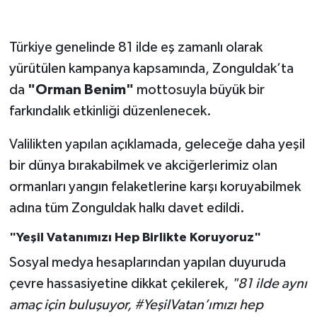
Gökçebey
Türkiye genelinde 81 ilde eş zamanlı olarak
yürütülen kampanya kapsamında, Zonguldak’ta
GÜNDEM
da
"Orman Benim"
mottosuyla büyük bir
İş ilanı
farkındalık etkinliği düzenlenecek.
Kilimli
Valilikten yapılan açıklamada, geleceğe daha yeşil
bir dünya bırakabilmek ve akciğerlerimiz olan
Kültür - Sanat
ormanları yangın felaketlerine karşı koruyabilmek
adına tüm Zonguldak halkı davet edildi.
MAGAZİN
"Yeşil Vatanımızı Hep Birlikte Koruyoruz"
Politika
Sosyal medya hesaplarından yapılan duyuruda
çevre hassasiyetine dikkat çekilerek,
"81 ilde aynı
Resmi İlan
amaç için buluşuyor, #YeşilVatan’ımızı hep