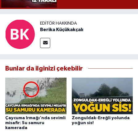
EDITÖR HAKKINDA
Berika Küçükakçalı
Bunlar da ilginizi çekebilir
Çaycuma Irmağı'nda sevimli
Zonguldak-Ereğli yolunda
misafir: Su samuru
yoğun sis!
kamerada