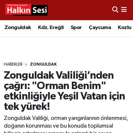
Foto Galeri
Zonguldak
Merkez Nöbetçi Eczaneler
Zonguldak
Kdz. Ereğli
Spor
Çaycuma
Kozlu
Video
Çaycuma
Merkez Hava Durumu
Yazarlar
KDZ. Ereğli
Merkez Trafik Yoğunluk Haritası
HABERLER
ZONGULDAK
Kozlu
Süper Lig Puan Durumu ve Fikstür
Zonguldak Valiliği’nden
Alaplı
Tüm Manşetler
çağrı: "Orman Benim"
etkinliğiyle Yeşil Vatan için
Asayiş
Son Dakika Haberleri
tek yürek!
Bartın
Haber Arşivi
Zonguldak Valiliği, orman yangınlarının önlenmesi,
doğanın korunması ve bu konuda toplumsal
Karabük