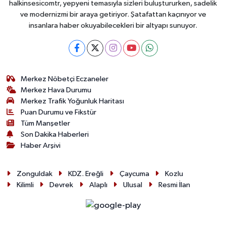
halkinsesicomtr, yepyeni temasıyla sizleri buluştururken, sadelik
ve modernizmi bir araya getiriyor. Şatafattan kaçınıyor ve
insanlara haber okuyabilecekleri bir altyapı sunuyor.
Merkez Nöbetçi Eczaneler
Merkez Hava Durumu
Merkez Trafik Yoğunluk Haritası
Puan Durumu ve Fikstür
Tüm Manşetler
Son Dakika Haberleri
Haber Arşivi
Zonguldak
KDZ. Ereğli
Çaycuma
Kozlu
Kilimli
Devrek
Alaplı
Ulusal
Resmi İlan