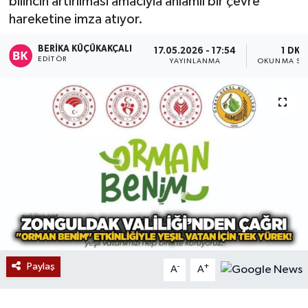
bilincin artırılması amacıyla anlamlı bir çevre
hareketine imza atıyor.
Devrek
BERIKA KÜÇÜKAKÇALI
17.05.2026 - 17:54
1 DK
Bolu
EDITÖR
YAYINLANMA
OKUNMA SÜ
ÇEVRE
BİLİM VE TEKNOLOJİ
DUNYA
Düzce
Eğitim
Paylaş
-
+
Ekonomi
A
A
Genel