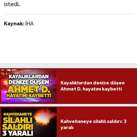
Röportaj
istedi.
Sağlık
Kaynak:
İHA
SİYASET
Spor
Ulusal
Yaşam
Kayalıklardan denize düşen
Ahmet D. hayatını kaybetti
Kahvehaneye silahlı saldırı: 3
yaralı