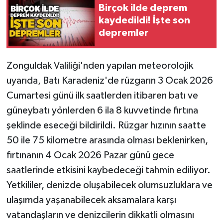
Birçok ilde deprem
kaydedildi! İşte son
Gökçebey
depremler
GÜNDEM
Zonguldak Valiliği'nden yapılan meteorolojik
İş ilanı
uyarıda, Batı Karadeniz'de rüzgarın 3 Ocak 2026
Cumartesi günü ilk saatlerden itibaren batı ve
Kilimli
güneybatı yönlerden 6 ila 8 kuvvetinde fırtına
Kültür - Sanat
şeklinde eseceği bildirildi. Rüzgar hızının saatte
50 ile 75 kilometre arasında olması beklenirken,
MAGAZİN
fırtınanın 4 Ocak 2026 Pazar günü gece
saatlerinde etkisini kaybedeceği tahmin ediliyor.
Politika
Yetkililer, denizde oluşabilecek olumsuzluklara ve
ulaşımda yaşanabilecek aksamalara karşı
Resmi İlan
vatandaşların ve denizcilerin dikkatli olmasını