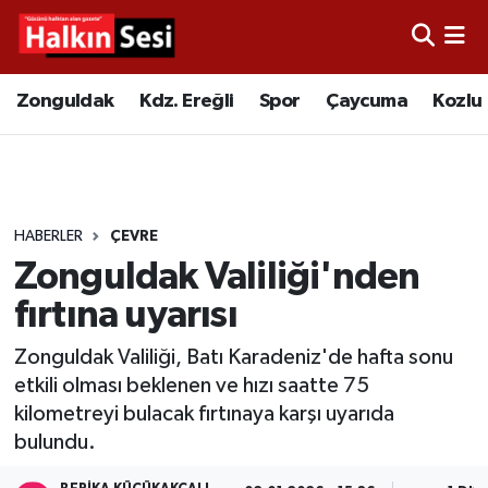
Foto Galeri
Zonguldak
Merkez Nöbetçi Eczaneler
Zonguldak
Kdz. Ereğli
Spor
Çaycuma
Kozlu
Video
Çaycuma
Merkez Hava Durumu
Yazarlar
KDZ. Ereğli
Merkez Trafik Yoğunluk Haritası
HABERLER
ÇEVRE
Kozlu
Süper Lig Puan Durumu ve Fikstür
Zonguldak Valiliği'nden
Alaplı
Tüm Manşetler
fırtına uyarısı
Zonguldak Valiliği, Batı Karadeniz'de hafta sonu
Asayiş
Son Dakika Haberleri
etkili olması beklenen ve hızı saatte 75
kilometreyi bulacak fırtınaya karşı uyarıda
Bartın
Haber Arşivi
bulundu.
Karabük