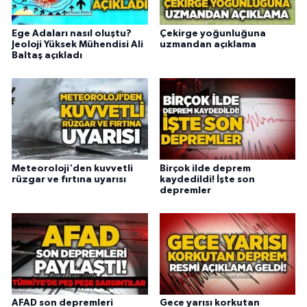
Ege Adaları nasıl oluştu?
Çekirge yoğunluğuna
Jeoloji Yüksek Mühendisi Ali
uzmandan açıklama
Baltaş açıkladı
Meteoroloji'den kuvvetli
Birçok ilde deprem
rüzgar ve fırtına uyarısı
kaydedildi! İşte son
depremler
AFAD son depremleri
Gece yarısı korkutan