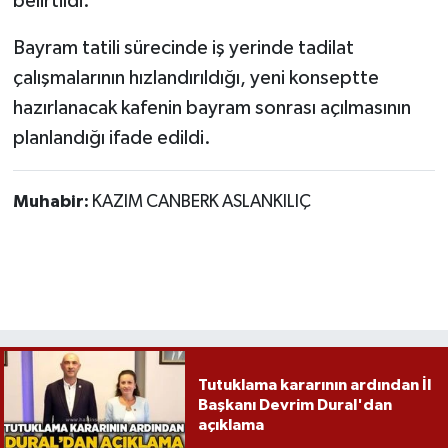
belirtildi.
Röportaj
Bayram tatili sürecinde iş yerinde tadilat
Sağlık
çalışmalarının hızlandırıldığı, yeni konseptte
hazırlanacak kafenin bayram sonrası açılmasının
SİYASET
planlandığı ifade edildi.
Spor
Muhabir:
KAZIM CANBERK ASLANKILIÇ
Ulusal
Yaşam
Tutuklama kararının ardından İl
Başkanı Devrim Dural'dan
açıklama