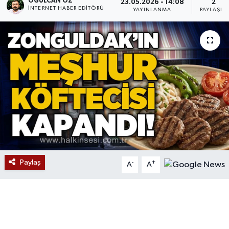
OĞULCAN ÖZ
23.05.2026 - 14:08
2
İNTERNET HABER EDITÖRÜ
YAYINLANMA
PAYLAŞIM
Devrek
Bolu
ÇEVRE
BİLİM VE TEKNOLOJİ
DUNYA
Düzce
Paylaş
-
+
A
A
Eğitim
Ekonomi
Genel