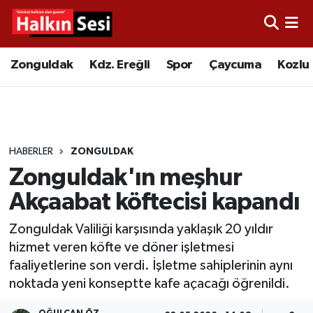
Foto Galeri
Zonguldak
Merkez Nöbetçi Eczaneler
Zonguldak
Kdz. Ereğli
Spor
Çaycuma
Kozlu
Video
Çaycuma
Merkez Hava Durumu
Yazarlar
KDZ. Ereğli
Merkez Trafik Yoğunluk Haritası
HABERLER
ZONGULDAK
Kozlu
Süper Lig Puan Durumu ve Fikstür
Zonguldak'ın meşhur
Alaplı
Tüm Manşetler
Akçaabat köftecisi kapandı
Zonguldak Valiliği karşısında yaklaşık 20 yıldır
Asayiş
Son Dakika Haberleri
hizmet veren köfte ve döner işletmesi
faaliyetlerine son verdi. İşletme sahiplerinin aynı
Bartın
Haber Arşivi
noktada yeni konseptte kafe açacağı öğrenildi.
Karabük