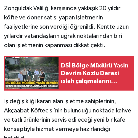
Zonguldak Valiliği karşısında yaklaşık 20 yıldır
Gökçebey
köfte ve döner satışı yapan işletmenin
faaliyetlerine son verdiği öğrenildi. Kentte uzun
GÜNDEM
yıllardır vatandaşların uğrak noktalarından biri
olan işletmenin kapanması dikkat çekti.
İş ilanı
Kilimli
DSİ Bölge Müdürü Yasin
Devrim Kozlu Deresi
Kültür - Sanat
ıslah çalışmalarını
inceledi
MAGAZİN
İş değişikliği kararı alan işletme sahiplerinin,
Politika
Akçaabat Köftecisi’nin bulunduğu noktada kahve
ve tatlı ürünlerinin servis edileceği yeni bir kafe
Resmi İlan
konseptiyle hizmet vermeye hazırlandığı