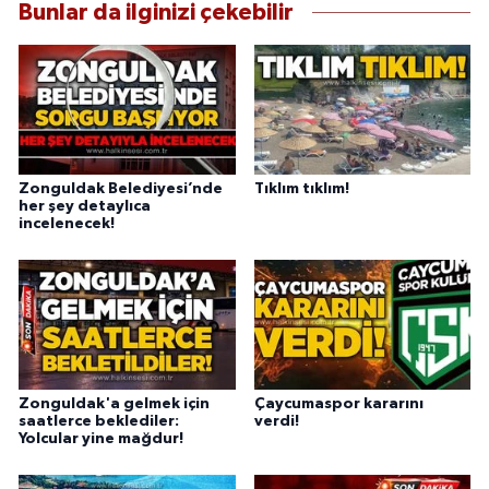
Bunlar da ilginizi çekebilir
Zonguldak Belediyesi’nde
Tıklım tıklım!
her şey detaylıca
incelenecek!
Zonguldak'a gelmek için
Çaycumaspor kararını
saatlerce beklediler:
verdi!
Yolcular yine mağdur!