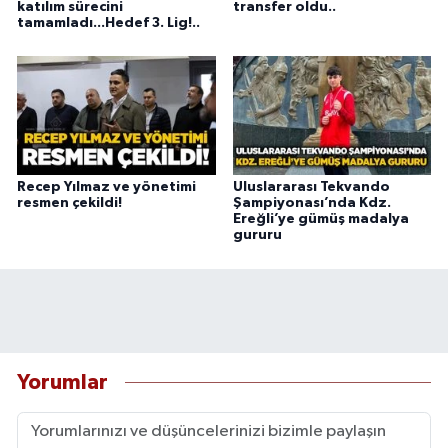
katılım sürecini
transfer oldu..
tamamladı...Hedef 3. Lig!..
Recep Yılmaz ve yönetimi
Uluslararası Tekvando
resmen çekildi!
Şampiyonası’nda Kdz.
Ereğli’ye gümüş madalya
gururu
Yorumlar