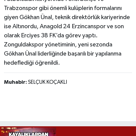
Röportaj
Trabzonspor gibi önemli kulüplerin formalarını
giyen Gökhan Ünal, teknik direktörlük kariyerinde
Sağlık
ise Altınordu, Anagold 24 Erzincanspor ve son
SİYASET
olarak Erciyes 38 FK’da görev yaptı.
Zonguldakspor yönetiminin, yeni sezonda
Spor
Gökhan Ünal liderliğinde başarılı bir yapılanma
hedeflediği öğrenildi.
Ulusal
Yaşam
Muhabir:
SELÇUK KOÇAKLI