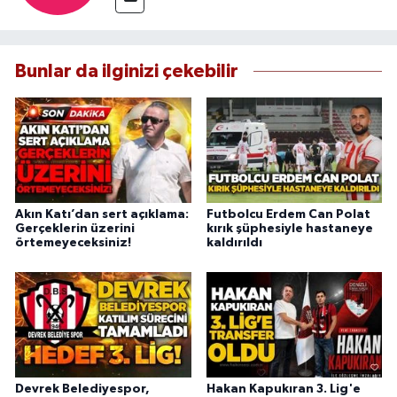
Bunlar da ilginizi çekebilir
Akın Katı’dan sert açıklama:
Futbolcu Erdem Can Polat
Gerçeklerin üzerini
kırık şüphesiyle hastaneye
örtemeyeceksiniz!
kaldırıldı
Devrek Belediyespor,
Hakan Kapukıran 3. Lig'e