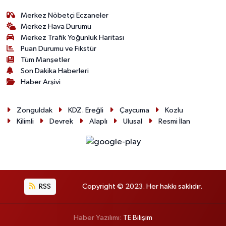
Merkez Nöbetçi Eczaneler
Merkez Hava Durumu
Merkez Trafik Yoğunluk Haritası
Puan Durumu ve Fikstür
Tüm Manşetler
Son Dakika Haberleri
Haber Arşivi
Zonguldak
KDZ. Ereğli
Çaycuma
Kozlu
Kilimli
Devrek
Alaplı
Ulusal
Resmi İlan
RSS
Copyright © 2023. Her hakkı saklıdır.
Haber Yazılımı:
TE Bilişim