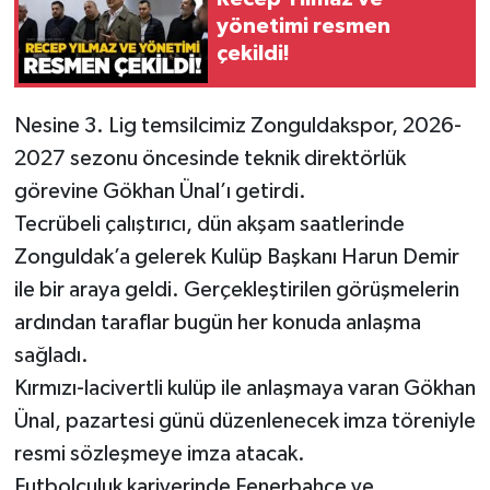
yönetimi resmen
Gökçebey
çekildi!
GÜNDEM
Nesine 3. Lig temsilcimiz Zonguldakspor, 2026-
2027 sezonu öncesinde teknik direktörlük
İş ilanı
görevine Gökhan Ünal’ı getirdi.
Kilimli
Tecrübeli çalıştırıcı, dün akşam saatlerinde
Zonguldak’a gelerek Kulüp Başkanı Harun Demir
Kültür - Sanat
ile bir araya geldi. Gerçekleştirilen görüşmelerin
ardından taraflar bugün her konuda anlaşma
MAGAZİN
sağladı.
Politika
Kırmızı-lacivertli kulüp ile anlaşmaya varan Gökhan
Ünal, pazartesi günü düzenlenecek imza töreniyle
Resmi İlan
resmi sözleşmeye imza atacak.
Futbolculuk kariyerinde Fenerbahçe ve