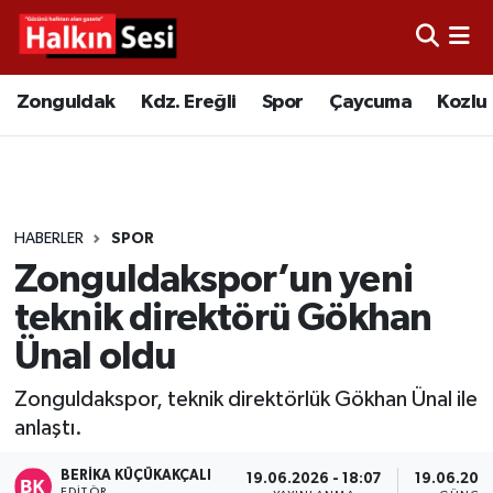
Foto Galeri
Zonguldak
Merkez Nöbetçi Eczaneler
Zonguldak
Kdz. Ereğli
Spor
Çaycuma
Kozlu
Video
Çaycuma
Merkez Hava Durumu
Yazarlar
KDZ. Ereğli
Merkez Trafik Yoğunluk Haritası
HABERLER
SPOR
Kozlu
Süper Lig Puan Durumu ve Fikstür
Zonguldakspor’un yeni
Alaplı
Tüm Manşetler
teknik direktörü Gökhan
Ünal oldu
Asayiş
Son Dakika Haberleri
Zonguldakspor, teknik direktörlük Gökhan Ünal ile
Bartın
Haber Arşivi
anlaştı.
Karabük
BERIKA KÜÇÜKAKÇALI
19.06.2026 - 18:07
19.06.2026
EDITÖR