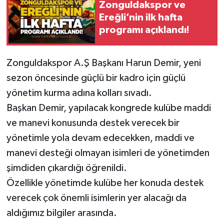
Zonguldakspor ve
Ereğli’nin ilk hafta
Gökçebey
programı açıklandı!
GÜNDEM
Zonguldakspor A.Ş Başkanı Harun Demir, yeni
İş ilanı
sezon öncesinde güçlü bir kadro için güçlü
yönetim kurma adına kolları sıvadı.
Kilimli
Başkan Demir, yapılacak kongrede kulübe maddi
ve manevi konusunda destek verecek bir
Kültür - Sanat
yönetimle yola devam edecekken, maddi ve
MAGAZİN
manevi desteği olmayan isimleri de yönetimden
şimdiden çıkardığı öğrenildi.
Politika
Özellikle yönetimde kulübe her konuda destek
verecek çok önemli isimlerin yer alacağı da
Resmi İlan
aldığımız bilgiler arasında.