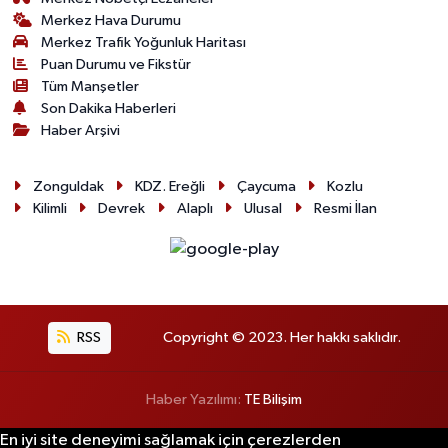
Merkez Hava Durumu
Merkez Trafik Yoğunluk Haritası
Puan Durumu ve Fikstür
Tüm Manşetler
Son Dakika Haberleri
Haber Arşivi
Zonguldak
KDZ. Ereğli
Çaycuma
Kozlu
Kilimli
Devrek
Alaplı
Ulusal
Resmi İlan
RSS
Copyright © 2023. Her hakkı saklıdır.
Haber Yazılımı:
TE Bilişim
En iyi site deneyimi sağlamak için çerezlerden