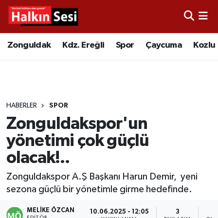
Foto Galeri
Zonguldak
Merkez Nöbetçi Eczaneler
Zonguldak
Kdz. Ereğli
Spor
Çaycuma
Kozlu
Video
Çaycuma
Merkez Hava Durumu
Yazarlar
KDZ. Ereğli
Merkez Trafik Yoğunluk Haritası
HABERLER
SPOR
Kozlu
Süper Lig Puan Durumu ve Fikstür
Zonguldakspor'un
Alaplı
Tüm Manşetler
yönetimi çok güçlü
olacak!..
Asayiş
Son Dakika Haberleri
Zonguldakspor A.Ş Başkanı Harun Demir, yeni
Bartın
Haber Arşivi
sezona güçlü bir yönetimle girme hedefinde.
Karabük
MELIKE ÖZCAN
10.06.2025 - 12:05
3
EDITÖR