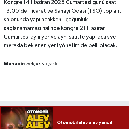
Röportaj
Kongre 14 Haziran 2025 Cumartesi günü saat
13.00’de Ticaret ve Sanayi Odası (TSO) toplantı
Sağlık
salonunda yapılacakken, çoğunluk
sağlanamaması halinde kongre 21 Haziran
SİYASET
Cumartesi aynı yer ve aynı saatte yapılacak ve
merakla beklenen yeni yönetim de belli olacak.
Spor
Ulusal
Muhabir:
Selçuk Koçaklı
Yaşam
Otomobil alev alev yandı!