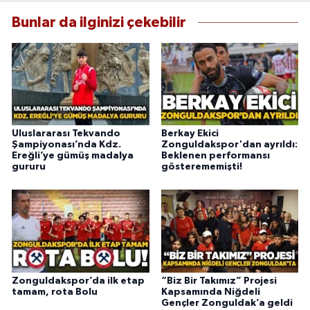
Bunlar da ilginizi çekebilir
Uluslararası Tekvando
Berkay Ekici
Şampiyonası’nda Kdz.
Zonguldakspor'dan ayrıldı:
Ereğli’ye gümüş madalya
Beklenen performansı
gururu
gösterememişti!
Zonguldakspor’da ilk etap
“Biz Bir Takımız” Projesi
tamam, rota Bolu
Kapsamında Niğdeli
Gençler Zonguldak’a geldi