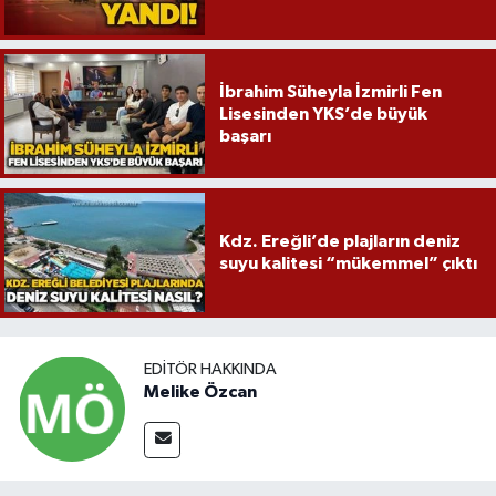
İbrahim Süheyla İzmirli Fen
Lisesinden YKS’de büyük
başarı
Kdz. Ereğli’de plajların deniz
suyu kalitesi “mükemmel” çıktı
EDITÖR HAKKINDA
Melike Özcan