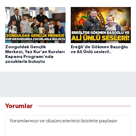
Zonguldak Gençlik
Ereğli'de Gökmen Başoğlu
Merkezi, Yaz Kur’an Kursları
ve Ali Ünlü sesleri!..
Kapanış Programı'nda
çocuklarla buluştu
Yorumlar