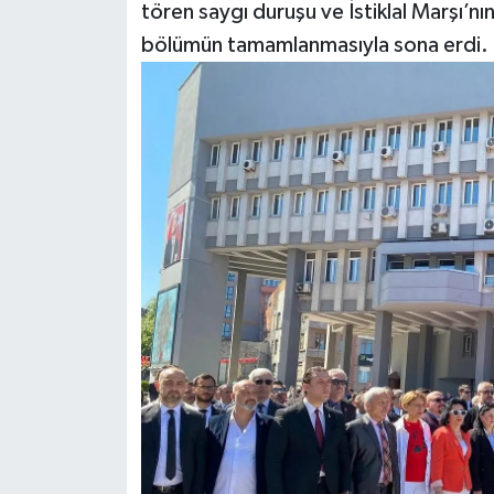
Röportaj
tören saygı duruşu ve İstiklal Marşı’n
bölümün tamamlanmasıyla sona erdi.
Sağlık
SİYASET
Spor
Ulusal
Yaşam