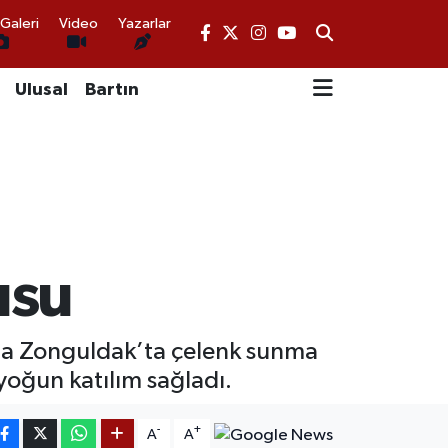
Galeri
Video
Yazarlar
Ulusal
Bartın
usu
nda Zonguldak’ta çelenk sunma
 yoğun katılım sağladı.
-
+
A
A