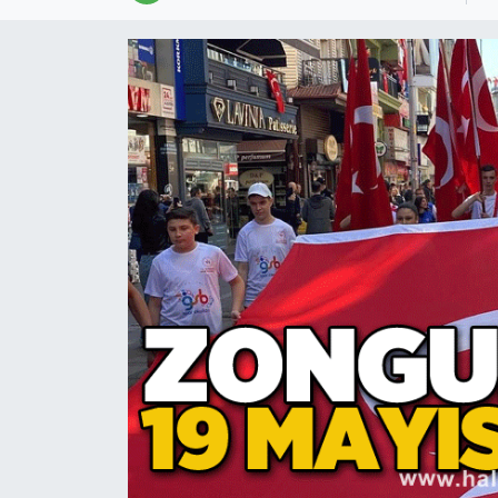
Devrek
Bolu
ÇEVRE
BİLİM VE TEKNOLOJİ
DUNYA
Düzce
Eğitim
Ekonomi
Genel