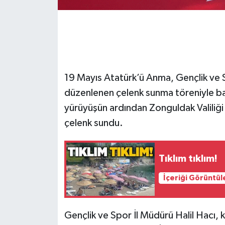
Gökçebey
GÜNDEM
İş ilanı
19 Mayıs Atatürk’ü Anma, Gençlik ve S
düzenlenen çelenk sunma töreniyle ba
Kilimli
yürüyüşün ardından Zonguldak Valiliği 
çelenk sundu.
Kültür - Sanat
MAGAZİN
Tıklım tıklım!
Politika
İçeriği Görüntül
Resmi İlan
Gençlik ve Spor İl Müdürü Halil Hacı, 