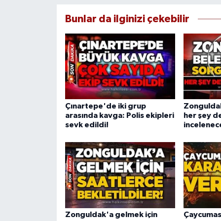
Bunlar da ilginizi çekebilir
Çınartepe'de iki grup
Zonguldak
arasında kavga: Polis ekipleri
her şey d
sevk edildi!
incelenec
Zonguldak'a gelmek için
Çaycumasp