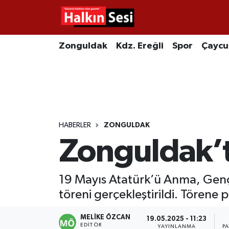
Foto Galeri
Zonguldak
Merkez Nöbetçi Eczaneler
Zonguldak
Kdz. Ereğli
Spor
Çayc
Video
Çaycuma
Merkez Hava Durumu
Yazarlar
KDZ. Ereğli
Merkez Trafik Yoğunluk Haritası
Kozlu
Süper Lig Puan Durumu ve Fikstür
HABERLER
ZONGULDAK
Zonguldak’t
Alaplı
Tüm Manşetler
Asayiş
Son Dakika Haberleri
19 Mayıs Atatürk’ü Anma, Genç
töreni gerçekleştirildi. Törene 
Bartın
Haber Arşivi
MELIKE ÖZCAN
19.05.2025 - 11:23
Karabük
EDITÖR
YAYINLANMA
P