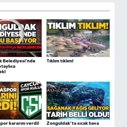
 Belediyesi’nde
Tıklım tıklım!
etaylıca
ek!
or kararını verdi!
Zonguldak’ta sıcak hava