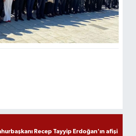
hurbaşkanı Recep Tayyip Erdoğan'ın afişi