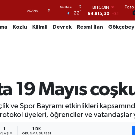
Foto 
DOLAR
°
22
47,7436
0.18
EURO
55,2510
0.32
uma
Kozlu
Kilimli
Devrek
Resmi İlan
Gökçebey
STERLİN
64,4811
0.38
GRAM ALTIN
6660.55
0
BİST100
13.779
-14
BITCOIN
64.815,30
-0.1
a 19 Mayıs coşk
lik ve Spor Bayramı etkinlikleri kapsamı
protokol üyeleri, öğrenciler ve vatandaşlar
1
1 DK
AYLAŞIM
OKUNMA SÜRESI