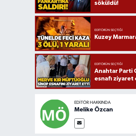
söküldü!
EDITÖRÜN SEÇTIĞI
Kuzey Marmara 
EDITÖRÜN SEÇTIĞI
Anahtar Parti 
esnafı ziyaret 
EDITÖR HAKKINDA
Melike Özcan