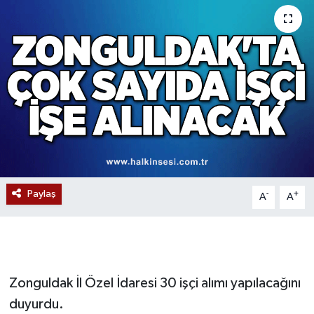
Devrek
Bolu
ÇEVRE
BİLİM VE TEKNOLOJİ
DUNYA
Paylaş
-
+
A
A
Düzce
Eğitim
Ekonomi
Zonguldak İl Özel İdaresi 30 işçi alımı yapılacağını
duyurdu.
Genel