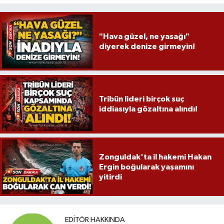
Röportaj
Sağlık
"Hava güzel, ne yasağı"
diyerek denize girmeyin!
SİYASET
Spor
Tribün lideri birçok suç
Ulusal
iddiasıyla gözaltına alındı!
Yaşam
Zonguldak'ta il hakemi Hakan
Ergin boğularak yaşamını
yitirdi
EDITÖR HAKKINDA