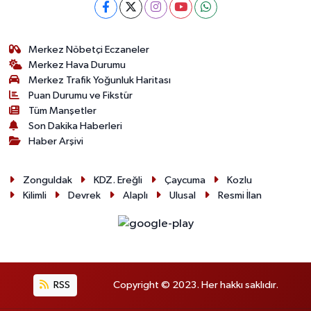
Merkez Nöbetçi Eczaneler
Merkez Hava Durumu
Merkez Trafik Yoğunluk Haritası
Puan Durumu ve Fikstür
Tüm Manşetler
Son Dakika Haberleri
Haber Arşivi
Zonguldak
KDZ. Ereğli
Çaycuma
Kozlu
Kilimli
Devrek
Alaplı
Ulusal
Resmi İlan
RSS
Copyright © 2023. Her hakkı saklıdır.