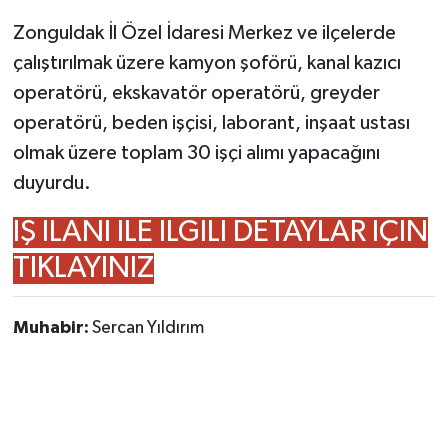
Zonguldak İl Özel İdaresi Merkez ve ilçelerde
Gökçebey
çalıştırılmak üzere kamyon şoförü, kanal kazıcı
operatörü, ekskavatör operatörü, greyder
GÜNDEM
operatörü, beden işçisi, laborant, inşaat ustası
İş ilanı
olmak üzere toplam 30 işçi alımı yapacağını
duyurdu.
Kilimli
İŞ İLANI İLE İLGİLİ DETAYLAR İÇİN
Kültür - Sanat
TIKLAYINIZ
MAGAZİN
Muhabir:
Sercan Yıldırım
Politika
Resmi İlan