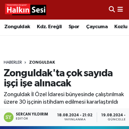
Foto Galeri
Zonguldak
Merkez Nöbetçi Eczaneler
Zonguldak
Kdz. Ereğli
Spor
Çaycuma
Kozlu
Video
Çaycuma
Merkez Hava Durumu
Yazarlar
KDZ. Ereğli
Merkez Trafik Yoğunluk Haritası
HABERLER
ZONGULDAK
Kozlu
Süper Lig Puan Durumu ve Fikstür
Zonguldak'ta çok sayıda
Alaplı
Tüm Manşetler
işçi işe alınacak
Zonguldak İl Özel İdaresi bünyesinde çalıştırılmak
Asayiş
Son Dakika Haberleri
üzere 30 işçinin istihdam edilmesi kararlaştırıldı
Bartın
Haber Arşivi
SERCAN YILDIRIM
18.08.2024 - 21:02
19.08.2024 - 
EDITÖR
YAYINLANMA
GÜNCELLEM
Karabük