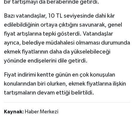
bir tartışmayı da beraberinde getirdi.
Röportaj
Bazı vatandaşlar, 10 TL seviyesinde dahi kâr
Sağlık
edilebildiğinin ortaya çıktığını savunarak, genel
SİYASET
fiyat artışlarına tepki gösterdi. Vatandaşlar
ayrıca, belediye müdahalesi olmaması durumunda
Spor
ekmek fiyatlarının daha da yükselebileceği
yönünde endişelerini dile getirdi.
Ulusal
Fiyat indirimi kentte günün en çok konuşulan
Yaşam
konularından biri olurken, ekmek fiyatlarına ilişkin
tartışmaların devam ettiği belirtildi.
Kaynak:
Haber Merkezi