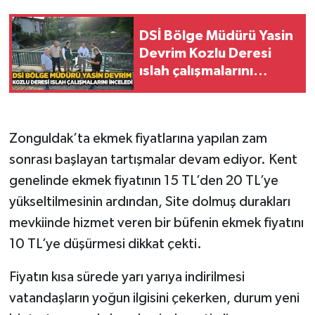
Gökçebey
DSİ Bölge Müdürü Yasin
Devrim Kozlu Deresi
GÜNDEM
ıslah çalışmalarını
inceledi
İş ilanı
Zonguldak’ta ekmek fiyatlarına yapılan zam
Kilimli
sonrası başlayan tartışmalar devam ediyor. Kent
Kültür - Sanat
genelinde ekmek fiyatının 15 TL’den 20 TL’ye
yükseltilmesinin ardından, Site dolmuş durakları
MAGAZİN
mevkiinde hizmet veren bir büfenin ekmek fiyatını
10 TL’ye düşürmesi dikkat çekti.
Politika
Fiyatın kısa sürede yarı yarıya indirilmesi
Resmi İlan
vatandaşların yoğun ilgisini çekerken, durum yeni