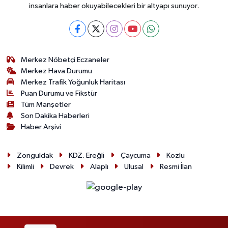
insanlara haber okuyabilecekleri bir altyapı sunuyor.
Merkez Nöbetçi Eczaneler
Merkez Hava Durumu
Merkez Trafik Yoğunluk Haritası
Puan Durumu ve Fikstür
Tüm Manşetler
Son Dakika Haberleri
Haber Arşivi
Zonguldak
KDZ. Ereğli
Çaycuma
Kozlu
Kilimli
Devrek
Alaplı
Ulusal
Resmi İlan