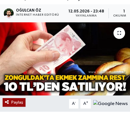
Devrek
OĞULCAN ÖZ
12.05.2026 - 23:48
1 D
İNTERNET HABER EDITÖRÜ
YAYINLANMA
OKUNMA 
Bolu
ÇEVRE
BİLİM VE TEKNOLOJİ
DUNYA
Düzce
Eğitim
Paylaş
-
+
A
A
Ekonomi
Genel