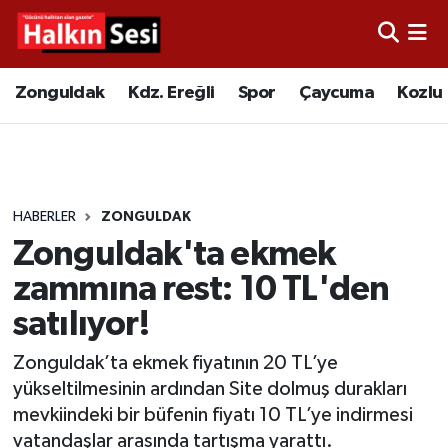
Foto Galeri
Zonguldak
Merkez Nöbetçi Eczaneler
Zonguldak
Kdz. Ereğli
Spor
Çaycuma
Kozlu
Video
Çaycuma
Merkez Hava Durumu
Yazarlar
KDZ. Ereğli
Merkez Trafik Yoğunluk Haritası
HABERLER
ZONGULDAK
Kozlu
Süper Lig Puan Durumu ve Fikstür
Zonguldak'ta ekmek
Alaplı
Tüm Manşetler
zammına rest: 10 TL'den
satılıyor!
Asayiş
Son Dakika Haberleri
Zonguldak’ta ekmek fiyatının 20 TL’ye
Bartın
Haber Arşivi
yükseltilmesinin ardından Site dolmuş durakları
mevkiindeki bir büfenin fiyatı 10 TL’ye indirmesi
Karabük
vatandaşlar arasında tartışma yarattı.