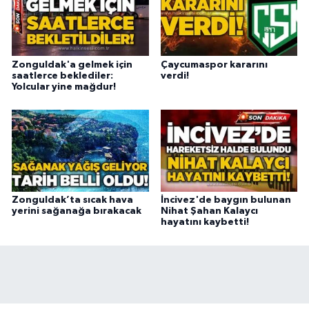
Zonguldak'a gelmek için
Çaycumaspor kararını
saatlerce beklediler:
verdi!
Yolcular yine mağdur!
Zonguldak’ta sıcak hava
İncivez'de baygın bulunan
yerini sağanağa bırakacak
Nihat Şahan Kalaycı
hayatını kaybetti!