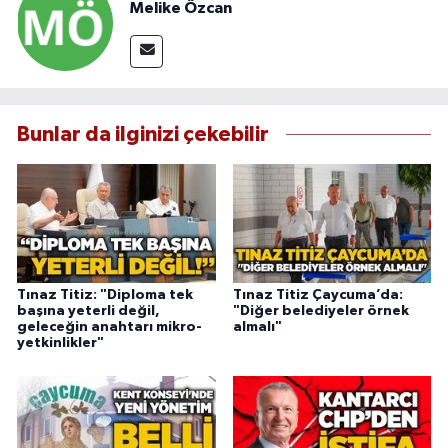
Melike Özcan
Bunlar da ilginizi çekebilir
Tınaz Titiz: "Diploma tek
Tınaz Titiz Çaycuma’da:
başına yeterli değil,
"Diğer belediyeler örnek
geleceğin anahtarı mikro-
almalı"
yetkinlikler"