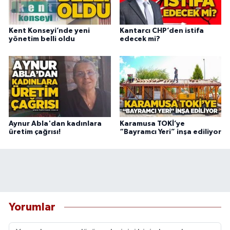
Kent Konseyi’nde yeni
Kantarcı CHP’den istifa
yönetim belli oldu
edecek mi?
Aynur Abla'dan kadınlara
Karamusa TOKİ’ye
üretim çağrısı!
“Bayramcı Yeri” inşa ediliyor
Yorumlar