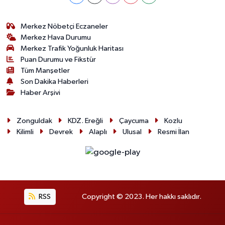
Merkez Nöbetçi Eczaneler
Merkez Hava Durumu
Merkez Trafik Yoğunluk Haritası
Puan Durumu ve Fikstür
Tüm Manşetler
Son Dakika Haberleri
Haber Arşivi
Zonguldak
KDZ. Ereğli
Çaycuma
Kozlu
Kilimli
Devrek
Alaplı
Ulusal
Resmi İlan
RSS
Copyright © 2023. Her hakkı saklıdır.