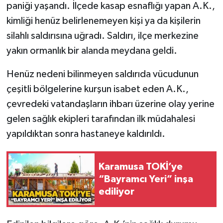
paniği yaşandı. İlçede kasap esnaflığı yapan A.K.,
kimliği henüz belirlenemeyen kişi ya da kişilerin
Gökçebey
silahlı saldırısına uğradı. Saldırı, ilçe merkezine
GÜNDEM
yakın ormanlık bir alanda meydana geldi.
Henüz nedeni bilinmeyen saldırıda vücudunun
İş ilanı
çeşitli bölgelerine kurşun isabet eden A.K.,
Kilimli
çevredeki vatandaşların ihbarı üzerine olay yerine
gelen sağlık ekipleri tarafından ilk müdahalesi
Kültür - Sanat
yapıldıktan sonra hastaneye kaldırıldı.
MAGAZİN
Karamusa TOKİ’ye
Politika
“Bayramcı Yeri” inşa
ediliyor
Resmi İlan