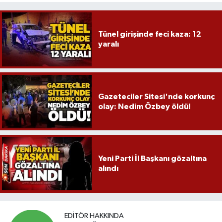
Tünel girişinde feci kaza: 12
yaralı
Gazeteciler Sitesi'nde korkunç
olay: Nedim Özbey öldü!
Yeni Parti İl Başkanı gözaltına
alındı
EDITÖR HAKKINDA