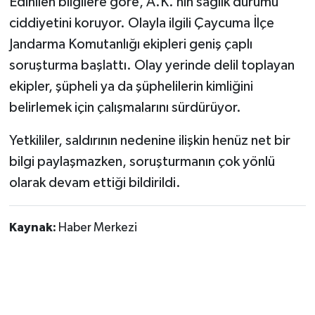
Edinilen bilgilere göre, A.K.’nin sağlık durumu
Röportaj
ciddiyetini koruyor. Olayla ilgili Çaycuma İlçe
Sağlık
Jandarma Komutanlığı ekipleri geniş çaplı
soruşturma başlattı. Olay yerinde delil toplayan
SİYASET
ekipler, şüpheli ya da şüphelilerin kimliğini
belirlemek için çalışmalarını sürdürüyor.
Spor
Yetkililer, saldırının nedenine ilişkin henüz net bir
Ulusal
bilgi paylaşmazken, soruşturmanın çok yönlü
olarak devam ettiği bildirildi.
Yaşam
Kaynak:
Haber Merkezi