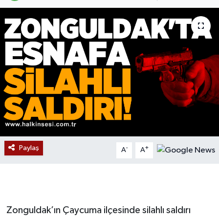
Devrek
Bolu
ÇEVRE
BİLİM VE TEKNOLOJİ
DUNYA
Düzce
Paylaş
-
+
A
A
Eğitim
Ekonomi
Zonguldak’ın Çaycuma ilçesinde silahlı saldırı
Genel