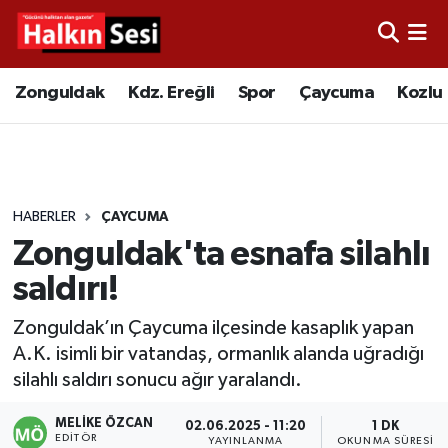
Foto Galeri
Zonguldak
Merkez Nöbetçi Eczaneler
Zonguldak
Kdz. Ereğli
Spor
Çaycuma
Kozlu
Video
Çaycuma
Merkez Hava Durumu
Yazarlar
KDZ. Ereğli
Merkez Trafik Yoğunluk Haritası
HABERLER
ÇAYCUMA
Kozlu
Süper Lig Puan Durumu ve Fikstür
Zonguldak'ta esnafa silahlı
Alaplı
Tüm Manşetler
saldırı!
Zonguldak’ın Çaycuma ilçesinde kasaplık yapan
Asayiş
Son Dakika Haberleri
A.K. isimli bir vatandaş, ormanlık alanda uğradığı
silahlı saldırı sonucu ağır yaralandı.
Bartın
Haber Arşivi
MELIKE ÖZCAN
02.06.2025 - 11:20
1 DK
Karabük
EDITÖR
YAYINLANMA
OKUNMA SÜRESI