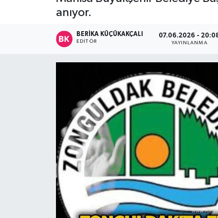
anıyor.
Devrek
BERIKA KÜÇÜKAKÇALI
07.06.2026 - 20:0
Bolu
EDITÖR
YAYINLANMA
ÇEVRE
BİLİM VE TEKNOLOJİ
DUNYA
Düzce
Eğitim
Ekonomi
Genel