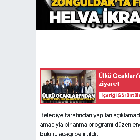
Gökçebey
GÜNDEM
İş ilanı
Kilimli
Ülkü Ocakları
Kültür - Sanat
ziyaret
MAGAZİN
İçeriği Görüntül
Politika
Belediye tarafından yapılan açıklamad
amacıyla bir anma programı düzenlene
Resmi İlan
bulunulacağı belirtildi.