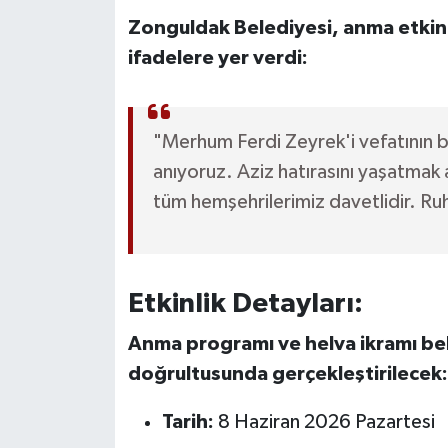
Röportaj
Zonguldak Belediyesi, anma etkinli
ifadelere yer verdi:
Sağlık
SİYASET
"Merhum Ferdi Zeyrek'i vefatının b
Spor
anıyoruz. Aziz hatırasını yaşatmak 
tüm hemşehrilerimiz davetlidir. Ru
Ulusal
Yaşam
Etkinlik Detayları:
Anma programı ve helva ikramı bel
doğrultusunda gerçekleştirilecek:
Tarih:
8 Haziran 2026 Pazartesi