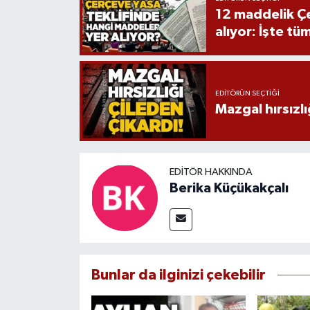
12 maddelik Çe
alıyor: İşte tü
EDITÖRÜN SEÇTIĞI
Mazgal hırsızlı
EDITÖR HAKKINDA
Berika Küçükakçalı
Bunlar da ilginizi çekebilir