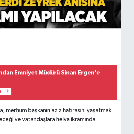
’ndan Emniyet Müdürü Sinan Ergen’e
e
a, merhum başkanın aziz hatırasını yaşatmak
ceği ve vatandaşlara helva ikramında