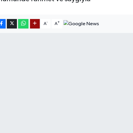
-
+
A
A