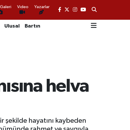
Galeri
Video
Yazarlar
Ulusal
Bartın
ısına helva
bir şekilde hayatını kaybeden
 dönümünde rahmet ve saygıyla