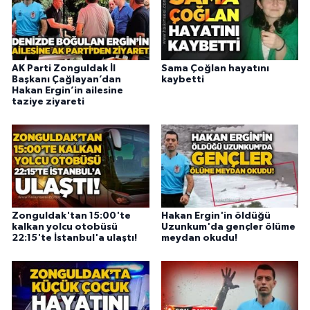
AK Parti Zonguldak İl
Sama Çoğlan hayatını
Başkanı Çağlayan’dan
kaybetti
Hakan Ergin’in ailesine
taziye ziyareti
Zonguldak'tan 15:00'te
Hakan Ergin'in öldüğü
kalkan yolcu otobüsü
Uzunkum'da gençler ölüme
22:15'te İstanbul'a ulaştı!
meydan okudu!