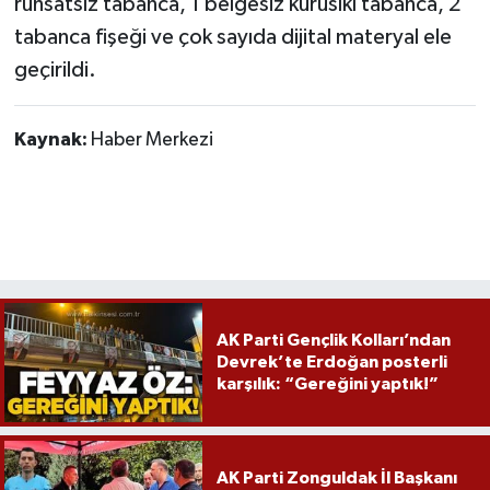
ruhsatsız tabanca, 1 belgesiz kurusıkı tabanca, 2
Röportaj
tabanca fişeği ve çok sayıda dijital materyal ele
Sağlık
geçirildi.
SİYASET
Kaynak:
Haber Merkezi
Spor
Ulusal
Yaşam
AK Parti Gençlik Kolları’ndan
Devrek’te Erdoğan posterli
karşılık: “Gereğini yaptık!”
AK Parti Zonguldak İl Başkanı