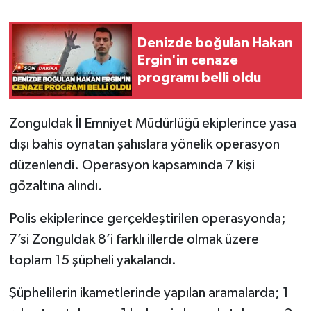
Gökçebey
Denizde boğulan Hakan
Ergin'in cenaze
GÜNDEM
programı belli oldu
İş ilanı
Zonguldak İl Emniyet Müdürlüğü ekiplerince yasa
Kilimli
dışı bahis oynatan şahıslara yönelik operasyon
düzenlendi. Operasyon kapsamında 7 kişi
Kültür - Sanat
gözaltına alındı.
MAGAZİN
Polis ekiplerince gerçekleştirilen operasyonda;
7’si Zonguldak 8’i farklı illerde olmak üzere
Politika
toplam 15 şüpheli yakalandı.
Resmi İlan
Şüphelilerin ikametlerinde yapılan aramalarda; 1