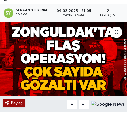
Devrek
SERCAN YILDIRIM
09.03.2025 - 21:05
2
EDITÖR
YAYINLANMA
PAYLAŞIM
O
Bolu
ÇEVRE
BİLİM VE TEKNOLOJİ
DUNYA
Düzce
Eğitim
Paylaş
-
+
A
A
Ekonomi
Genel