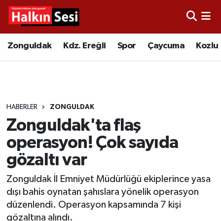
Foto Galeri
Zonguldak
Merkez Nöbetçi Eczaneler
Zonguldak
Kdz. Ereğli
Spor
Çaycuma
Kozlu
Video
Çaycuma
Merkez Hava Durumu
Yazarlar
KDZ. Ereğli
Merkez Trafik Yoğunluk Haritası
HABERLER
ZONGULDAK
Kozlu
Süper Lig Puan Durumu ve Fikstür
Zonguldak'ta flaş
Alaplı
Tüm Manşetler
operasyon! Çok sayıda
gözaltı var
Asayiş
Son Dakika Haberleri
Zonguldak İl Emniyet Müdürlüğü ekiplerince yasa
Bartın
Haber Arşivi
dışı bahis oynatan şahıslara yönelik operasyon
düzenlendi. Operasyon kapsamında 7 kişi
Karabük
gözaltına alındı.