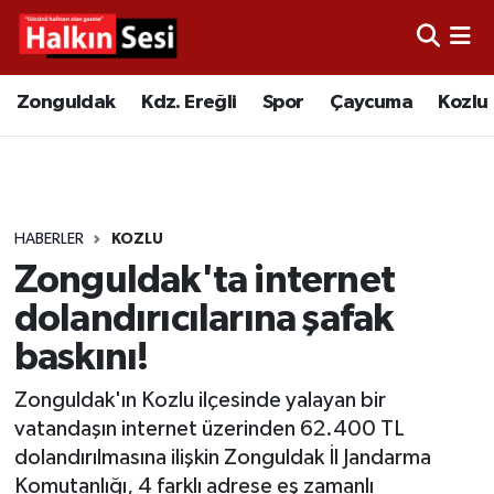
Foto Galeri
Zonguldak
Merkez Nöbetçi Eczaneler
Zonguldak
Kdz. Ereğli
Spor
Çaycuma
Kozlu
Video
Çaycuma
Merkez Hava Durumu
Yazarlar
KDZ. Ereğli
Merkez Trafik Yoğunluk Haritası
HABERLER
KOZLU
Kozlu
Süper Lig Puan Durumu ve Fikstür
Zonguldak'ta internet
Alaplı
Tüm Manşetler
dolandırıcılarına şafak
baskını!
Asayiş
Son Dakika Haberleri
Zonguldak'ın Kozlu ilçesinde yalayan bir
Bartın
Haber Arşivi
vatandaşın internet üzerinden 62.400 TL
dolandırılmasına ilişkin Zonguldak İl Jandarma
Karabük
Komutanlığı, 4 farklı adrese eş zamanlı