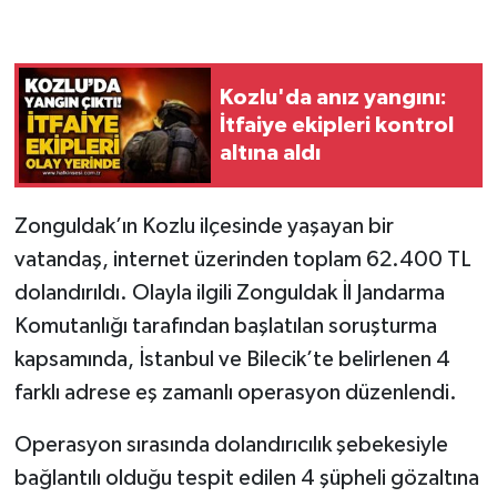
Gökçebey
Kozlu'da anız yangını:
GÜNDEM
İtfaiye ekipleri kontrol
altına aldı
İş ilanı
Kilimli
Zonguldak’ın Kozlu ilçesinde yaşayan bir
vatandaş, internet üzerinden toplam 62.400 TL
Kültür - Sanat
dolandırıldı. Olayla ilgili Zonguldak İl Jandarma
Komutanlığı tarafından başlatılan soruşturma
MAGAZİN
kapsamında, İstanbul ve Bilecik’te belirlenen 4
Politika
farklı adrese eş zamanlı operasyon düzenlendi.
Operasyon sırasında dolandırıcılık şebekesiyle
Resmi İlan
bağlantılı olduğu tespit edilen 4 şüpheli gözaltına