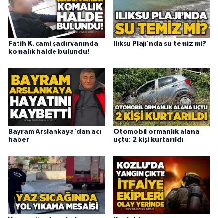
Fatih K. cami şadırvanında
Ilıksu Plajı'nda su temiz mi?
komalık halde bulundu!
Bayram Arslankaya'dan acı
Otomobil ormanlık alana
haber
uçtu: 2 kişi kurtarıldı