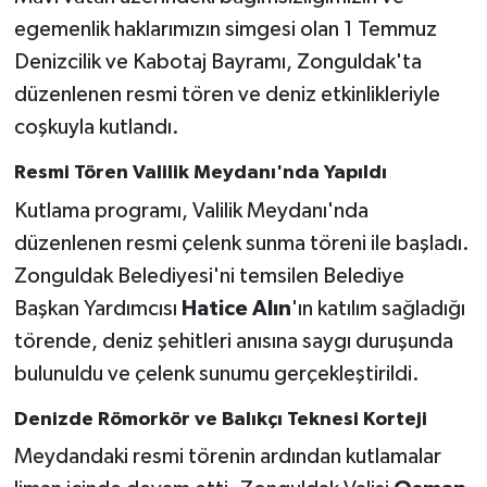
egemenlik haklarımızın simgesi olan 1 Temmuz
Gökçebey
Denizcilik ve Kabotaj Bayramı, Zonguldak'ta
düzenlenen resmi tören ve deniz etkinlikleriyle
GÜNDEM
coşkuyla kutlandı.
İş ilanı
Resmi Tören Valilik Meydanı'nda Yapıldı
Kutlama programı, Valilik Meydanı'nda
Kilimli
düzenlenen resmi çelenk sunma töreni ile başladı.
Kültür - Sanat
Zonguldak Belediyesi'ni temsilen Belediye
Başkan Yardımcısı
Hatice Alın
'ın katılım sağladığı
MAGAZİN
törende, deniz şehitleri anısına saygı duruşunda
bulunuldu ve çelenk sunumu gerçekleştirildi.
Politika
Denizde Römorkör ve Balıkçı Teknesi Korteji
Resmi İlan
Meydandaki resmi törenin ardından kutlamalar