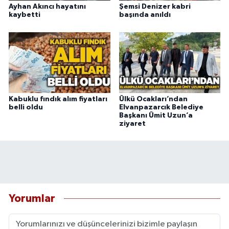
Ayhan Akıncı hayatını
Şemsi Denizer kabri
kaybetti
başında anıldı
Kabuklu fındık alım fiyatları
Ülkü Ocakları’ndan
belli oldu
Elvanpazarcık Belediye
Başkanı Ümit Uzun’a
ziyaret
Yorumlar