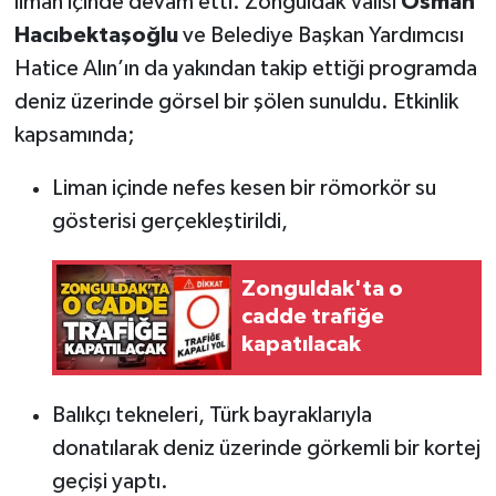
liman içinde devam etti. Zonguldak Valisi
Osman
Röportaj
Hacıbektaşoğlu
ve Belediye Başkan Yardımcısı
Sağlık
Hatice Alın’ın da yakından takip ettiği programda
deniz üzerinde görsel bir şölen sunuldu. Etkinlik
SİYASET
kapsamında;
Spor
Liman içinde nefes kesen bir römorkör su
gösterisi gerçekleştirildi,
Ulusal
Zonguldak'ta o
Yaşam
cadde trafiğe
kapatılacak
Balıkçı tekneleri, Türk bayraklarıyla
donatılarak deniz üzerinde görkemli bir kortej
geçişi yaptı.