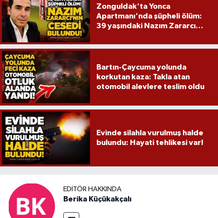
Zonguldak'ta Yonca
Apartmanı'nda şüpheli ölüm:
39 yaşındaki Nazım Zararcı
evinde ölü bulundu
Bartın-Çaycuma yolunda
korkutan kaza: Takla atan
otomobil alevlere teslim oldu
Evinde silahla vurulmuş halde
bulundu: Hayati tehlikesi var!
EDITÖR HAKKINDA
Berika Küçükakçalı