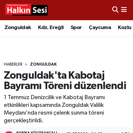
Foto Galeri
Zonguldak
Merkez Nöbetçi Eczaneler
Zonguldak
Kdz. Ereğli
Spor
Çaycuma
Kozlu
Video
Çaycuma
Merkez Hava Durumu
Yazarlar
KDZ. Ereğli
Merkez Trafik Yoğunluk Haritası
HABERLER
ZONGULDAK
Kozlu
Süper Lig Puan Durumu ve Fikstür
Zonguldak'ta Kabotaj
Alaplı
Tüm Manşetler
Bayramı Töreni düzenlendi
1 Temmuz Denizcilik ve Kabotaj Bayramı
Asayiş
Son Dakika Haberleri
etkinlikleri kapsamında Zonguldak Valilik
Meydanı'nda resmi çelenk sunma töreni
Bartın
Haber Arşivi
gerçekleştirildi.
Karabük