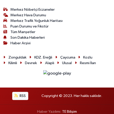
Merkez Nöbetçi Eczaneler
Merkez Hava Durumu
Merkez Trafik Yoğunluk Haritası
Puan Durumu ve Fikstür
Tüm Manşetler
Son Dakika Haberleri
Haber Arşivi
Zonguldak
KDZ. Ereğli
Çaycuma
Kozlu
Kilimli
Devrek
Alaplı
Ulusal
Resmi İlan
RSS
Copyright © 2023. Her hakkı saklıdır.
Haber Yazılımı:
TE Bilişim