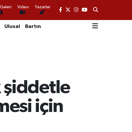
Galeri
Video
Yazarlar
Ulusal
Bartın
 şiddetle
esi için