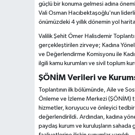
Röportaj
güçlü bir konuma gelmesi adına önemli 
Vali Osman Hacıbektaşoğlu'nun liderliğ
Sağlık
önümüzdeki 4 yıllık dönemin yol haritas
SİYASET
Valilik Şehit Ömer Halisdemir Toplantı
gerçekleştirilen zirveye; Kadına Yöne
Spor
ve Değerlendirme Komisyonu ile Kadın
ilgili kamu kurumları ve sivil toplum kuru
Ulusal
ŞÖNİM Verileri ve Kurum
Yaşam
Toplantının ilk bölümünde, Aile ve So
Önleme ve İzleme Merkezi (ŞÖNİM) ta
hizmetler, koruyucu ve önleyici tedbirler
değerlendirildi. Ardından, kadına yö
paydaş kurum ve kuruluşların sahada ger