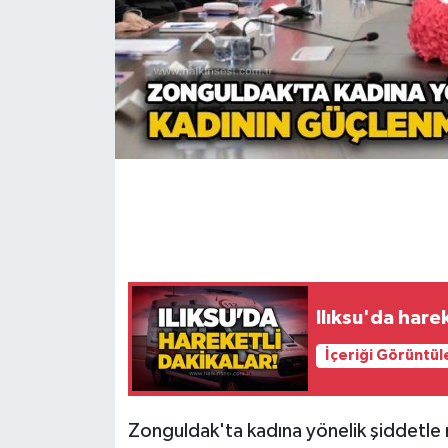
Gökçebey
GÜNDEM
İş ilanı
Kilimli
Kültür - Sanat
MAGAZİN
Ilıksu'da harek
Politika
İçeriği Görüntül
Resmi İlan
Zonguldak'ta kadına yönelik şiddetle