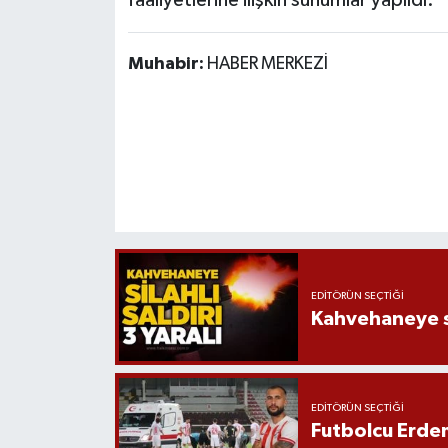
faaliyetlerine ilişkin sunumlar yapıldı.
Muhabir:
HABER MERKEZİ
EDITÖRÜN SEÇTIĞI
Kahvehaneye sil
EDITÖRÜN SEÇTIĞI
Futbolcu Erdem