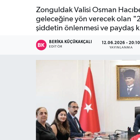
Zonguldak Valisi Osman Hacıbe
Devrek
geleceğine yön verecek olan "2
şiddetin önlenmesi ve paydaş k
Bolu
BERIKA KÜÇÜKAKÇALI
ÇEVRE
12.06.2026 - 20:1
EDITÖR
YAYINLANMA
BİLİM VE TEKNOLOJİ
DUNYA
Düzce
Eğitim
Ekonomi
Genel