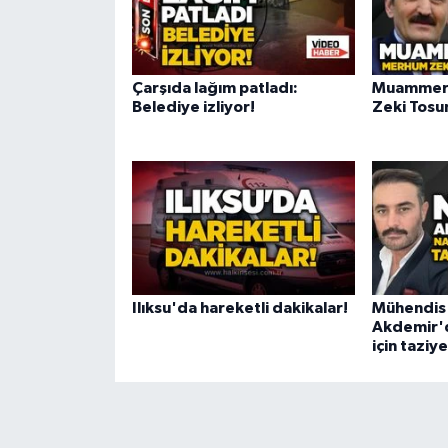
Çarşıda lağım patladı:
Muammer 
Belediye izliyor!
Zeki Tosun
Ilıksu'da hareketli dakikalar!
Mühendis
Akdemir'd
için taziy