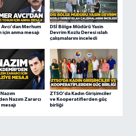
Avcı’dan Merhum
DSİ Bölge Müdürü Yasin
 için anma mesajı
Devrim Kozlu Deresi ıslah
çalışmalarını inceledi
 Nazım
ZTSO’da Kadın Girişimciler
en Nazım Zararcı
ve Kooperatiflerden güç
e mesajı
birliği