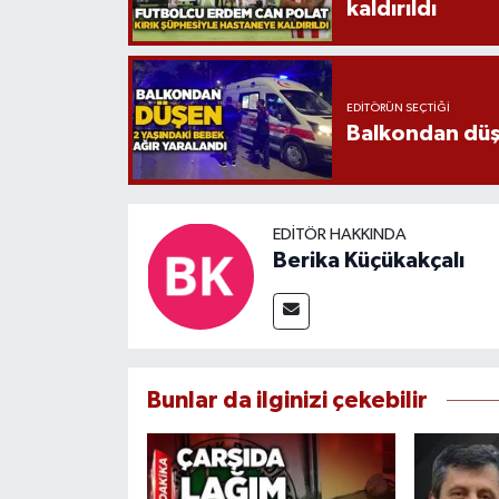
kaldırıldı
EDITÖRÜN SEÇTIĞI
Balkondan düşe
EDITÖR HAKKINDA
Berika Küçükakçalı
Bunlar da ilginizi çekebilir