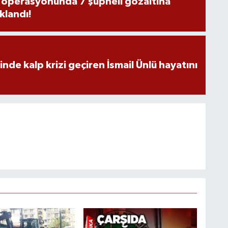
s operasyonunda 7 şüpheli gözaltına
uklandı!
nde kalp krizi geçiren İsmail Ünlü hayatını