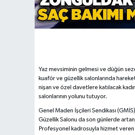
Gökçebey
GÜNDEM
İş ilanı
Kilimli
Yaz mevsiminin gelmesi ve düğün sezo
Kültür - Sanat
kuaför ve güzellik salonlarında hareketl
nişan ve özel davetlere katılacak kadınl
MAGAZİN
salonlarının yolunu tutuyor.
Politika
Genel Maden İşçileri Sendikası (GMİS)
Güzellik Salonu da son günlerde artan 
Resmi İlan
Profesyonel kadrosuyla hizmet veren s