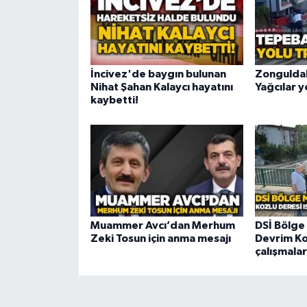
İncivez'de baygın bulunan
Zonguldak
Nihat Şahan Kalaycı hayatını
Yağcılar y
kaybetti!
Muammer Avcı’dan Merhum
DSİ Bölge
Zeki Tosun için anma mesajı
Devrim Koz
çalışmalar