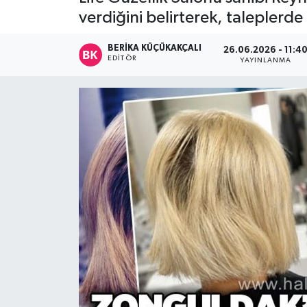
verdiğini belirterek, taleplerde
Devrek
BERIKA KÜÇÜKAKÇALI
26.06.2026 - 11:4
Bolu
EDITÖR
YAYINLANMA
ÇEVRE
BİLİM VE TEKNOLOJİ
DUNYA
Düzce
Eğitim
Ekonomi
Genel