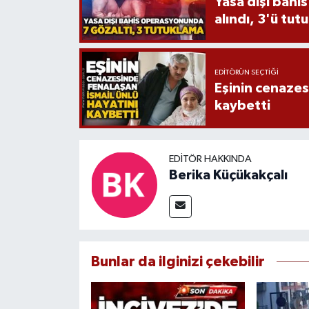
Yasa dışı bahi
alındı, 3'ü tut
EDITÖRÜN SEÇTIĞI
Eşinin cenazesi
kaybetti
EDITÖR HAKKINDA
Berika Küçükakçalı
Bunlar da ilginizi çekebilir