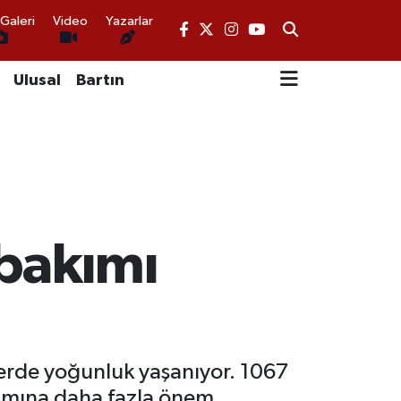
Galeri
Video
Yazarlar
Ulusal
Bartın
 bakımı
lerde yoğunluk yaşanıyor. 1067
akımına daha fazla önem