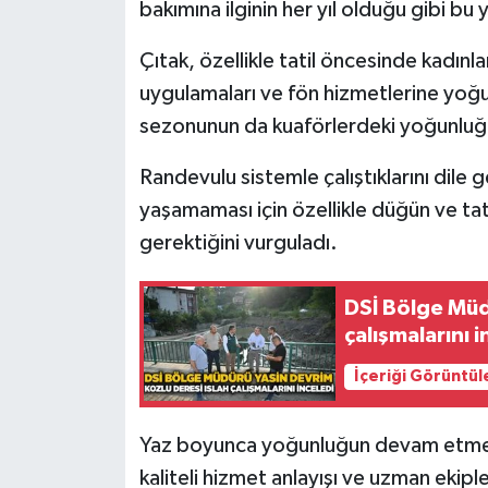
Röportaj
bakımına ilginin her yıl olduğu gibi bu y
Çıtak, özellikle tatil öncesinde kadınl
Sağlık
uygulamaları ve fön hizmetlerine yoğu
SİYASET
sezonunun da kuaförlerdeki yoğunluğu a
Spor
Randevulu sistemle çalıştıklarını dile 
yaşamaması için özellikle düğün ve tat
Ulusal
gerektiğini vurguladı.
Yaşam
DSİ Bölge Müd
çalışmalarını i
İçeriği Görüntül
Yaz boyunca yoğunluğun devam etmesin
kaliteli hizmet anlayışı ve uzman ekip