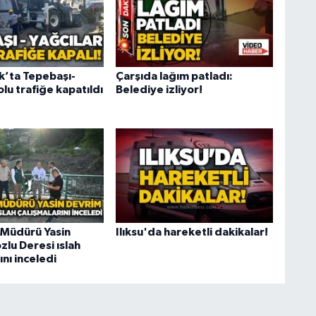
’ta Tepebaşı-
Çarşıda lağım patladı:
olu trafiğe kapatıldı
Belediye izliyor!
 Müdürü Yasin
Ilıksu'da hareketli dakikalar!
lu Deresi ıslah
ını inceledi