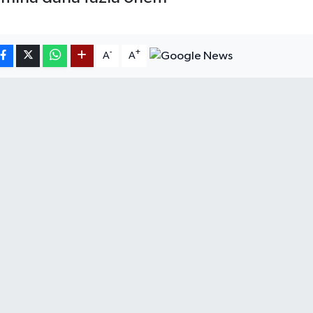
-
+
A
A