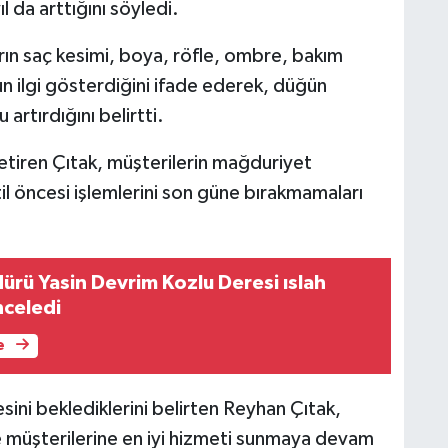
ıl da arttığını söyledi.
arın saç kesimi, boya, röfle, ombre, bakım
n ilgi gösterdiğini ifade ederek, düğün
rtırdığını belirtti.
getiren Çıtak, müşterilerin mağduriyet
il öncesi işlemlerini son güne bırakmamaları
ürü Yasin Devrim Kozlu Deresi ıslah
nceledi
e
i beklediklerini belirten Reyhan Çıtak,
le müşterilerine en iyi hizmeti sunmaya devam