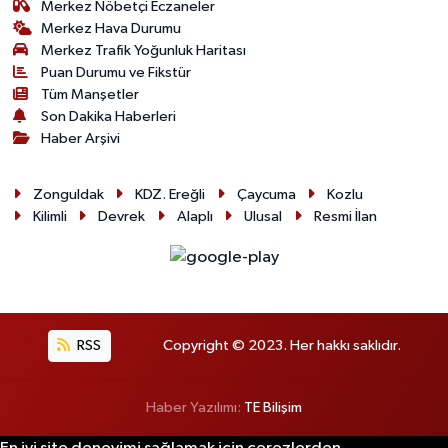
Merkez Nöbetçi Eczaneler
Merkez Hava Durumu
Merkez Trafik Yoğunluk Haritası
Puan Durumu ve Fikstür
Tüm Manşetler
Son Dakika Haberleri
Haber Arşivi
Zonguldak
KDZ. Ereğli
Çaycuma
Kozlu
Kilimli
Devrek
Alaplı
Ulusal
Resmi İlan
RSS
Copyright © 2023. Her hakkı saklıdır.
Haber Yazılımı:
TE Bilişim