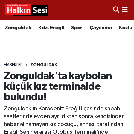
Foto Galeri
Zonguldak
Merkez Nöbetçi Eczaneler
Zonguldak
Kdz. Ereğli
Spor
Çaycuma
Kozlu
Video
Çaycuma
Merkez Hava Durumu
Yazarlar
KDZ. Ereğli
Merkez Trafik Yoğunluk Haritası
HABERLER
ZONGULDAK
Kozlu
Süper Lig Puan Durumu ve Fikstür
Zonguldak'ta kaybolan
Alaplı
Tüm Manşetler
küçük kız terminalde
bulundu!
Asayiş
Son Dakika Haberleri
Zonguldak'ın Karadeniz Ereğli ilçesinde sabah
Bartın
Haber Arşivi
saatlerinde evden ayrıldıktan sonra kendisinden
haber alınamayan kız çocuğu, annesi tarafından
Karabük
Ereğli Şehirlerarası Otobüs Terminali'nde