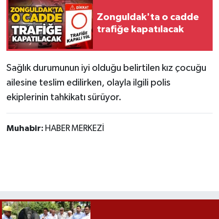
Röportaj
Zonguldak'ta o cadde
Sağlık
trafiğe kapatılacak
SİYASET
Sağlık durumunun iyi olduğu belirtilen kız çocuğu
Spor
ailesine teslim edilirken, olayla ilgili polis
ekiplerinin tahkikatı sürüyor.
Ulusal
Yaşam
Muhabir:
HABER MERKEZİ