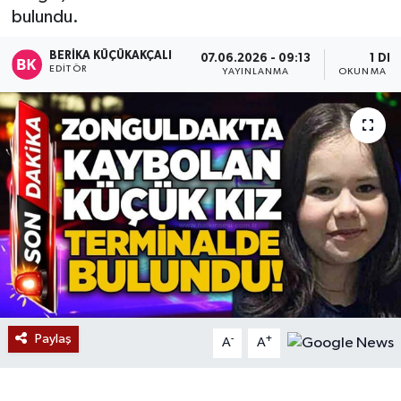
bulundu.
Devrek
BERIKA KÜÇÜKAKÇALI
07.06.2026 - 09:13
1 DK
EDITÖR
YAYINLANMA
OKUNMA SÜ
Bolu
ÇEVRE
BİLİM VE TEKNOLOJİ
DUNYA
Düzce
Eğitim
Paylaş
-
+
A
A
Ekonomi
Genel