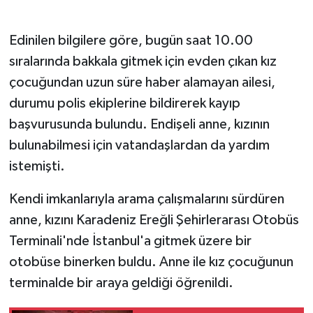
Gökçebey
Edinilen bilgilere göre, bugün saat 10.00
sıralarında bakkala gitmek için evden çıkan kız
GÜNDEM
çocuğundan uzun süre haber alamayan ailesi,
durumu polis ekiplerine bildirerek kayıp
İş ilanı
başvurusunda bulundu. Endişeli anne, kızının
Kilimli
bulunabilmesi için vatandaşlardan da yardım
istemişti.
Kültür - Sanat
Kendi imkanlarıyla arama çalışmalarını sürdüren
MAGAZİN
anne, kızını Karadeniz Ereğli Şehirlerarası Otobüs
Terminali'nde İstanbul'a gitmek üzere bir
Politika
otobüse binerken buldu. Anne ile kız çocuğunun
Resmi İlan
terminalde bir araya geldiği öğrenildi.