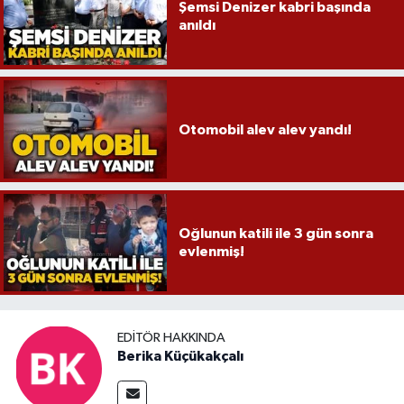
Şemsi Denizer kabri başında
anıldı
Otomobil alev alev yandı!
Oğlunun katili ile 3 gün sonra
evlenmiş!
EDITÖR HAKKINDA
Berika Küçükakçalı