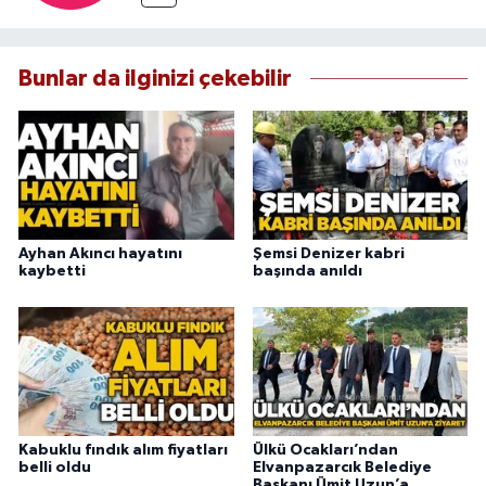
Bunlar da ilginizi çekebilir
Ayhan Akıncı hayatını
Şemsi Denizer kabri
kaybetti
başında anıldı
Kabuklu fındık alım fiyatları
Ülkü Ocakları’ndan
belli oldu
Elvanpazarcık Belediye
Başkanı Ümit Uzun’a