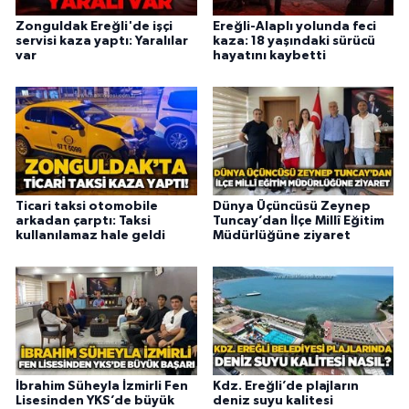
Zonguldak Ereğli'de işçi
Ereğli-Alaplı yolunda feci
servisi kaza yaptı: Yaralılar
kaza: 18 yaşındaki sürücü
var
hayatını kaybetti
Ticari taksi otomobile
Dünya Üçüncüsü Zeynep
arkadan çarptı: Taksi
Tuncay’dan İlçe Millî Eğitim
kullanılamaz hale geldi
Müdürlüğüne ziyaret
İbrahim Süheyla İzmirli Fen
Kdz. Ereğli’de plajların
Lisesinden YKS’de büyük
deniz suyu kalitesi