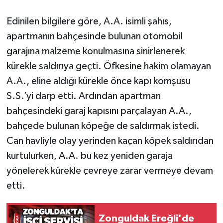
Edinilen bilgilere göre, A.A. isimli şahıs,
Gökçebey
apartmanın bahçesinde bulunan otomobil
GÜNDEM
garajına malzeme konulmasına sinirlenerek
kürekle saldırıya geçti. Öfkesine hakim olamayan
İş ilanı
A.A., eline aldığı kürekle önce kapı komşusu
S.S.’yi darp etti. Ardından apartman
Kilimli
bahçesindeki garaj kapısını parçalayan A.A.,
Kültür - Sanat
bahçede bulunan köpeğe de saldırmak istedi.
Can havliyle olay yerinden kaçan köpek saldırıdan
MAGAZİN
kurtulurken, A.A. bu kez yeniden garaja
yönelerek kürekle çevreye zarar vermeye devam
Politika
etti.
Resmi İlan
Zonguldak Ereğli'de