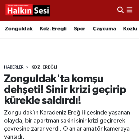
Foto Galeri
Zonguldak
Merkez Nöbetçi Eczaneler
Zonguldak
Kdz. Ereğli
Spor
Çaycuma
Kozlu
Video
Çaycuma
Merkez Hava Durumu
Yazarlar
KDZ. Ereğli
Merkez Trafik Yoğunluk Haritası
HABERLER
KDZ. EREĞLI
Kozlu
Süper Lig Puan Durumu ve Fikstür
Zonguldak'ta komşu
Alaplı
Tüm Manşetler
dehşeti! Sinir krizi geçirip
kürekle saldırdı!
Asayiş
Son Dakika Haberleri
Zonguldak’ın Karadeniz Ereğli ilçesinde yaşanan
Bartın
Haber Arşivi
olayda, bir apartman sakini sinir krizi geçirerek
çevresine zarar verdi. O anlar amatör kameraya
Karabük
yansıdı.