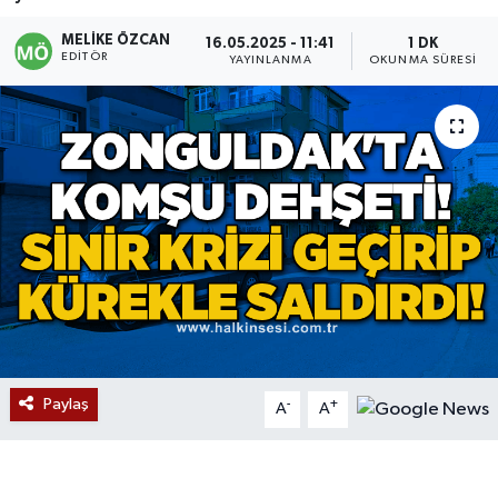
Devrek
MELIKE ÖZCAN
16.05.2025 - 11:41
1 DK
EDITÖR
YAYINLANMA
OKUNMA SÜRESI
Bolu
ÇEVRE
BİLİM VE TEKNOLOJİ
DUNYA
Düzce
Eğitim
Paylaş
-
+
A
A
Ekonomi
Genel