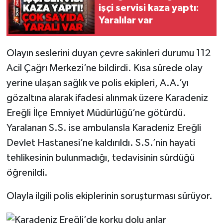
Röportaj
işçi servisi kaza yaptı:
Yaralılar var
Sağlık
Olayın seslerini duyan çevre sakinleri durumu 112
SİYASET
Acil Çağrı Merkezi’ne bildirdi. Kısa sürede olay
Spor
yerine ulaşan sağlık ve polis ekipleri, A.A.’yı
gözaltına alarak ifadesi alınmak üzere Karadeniz
Ulusal
Ereğli İlçe Emniyet Müdürlüğü’ne götürdü.
Yaralanan S.S. ise ambulansla Karadeniz Ereğli
Yaşam
Devlet Hastanesi’ne kaldırıldı. S.S.’nin hayati
tehlikesinin bulunmadığı, tedavisinin sürdüğü
öğrenildi.
Olayla ilgili polis ekiplerinin soruşturması sürüyor.