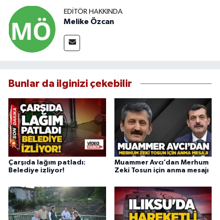
EDITÖR HAKKINDA
Melike Özcan
Bunlar da ilginizi çekebilir
Çarşıda lağım patladı:
Muammer Avcı’dan Merhum
Belediye izliyor!
Zeki Tosun için anma mesajı