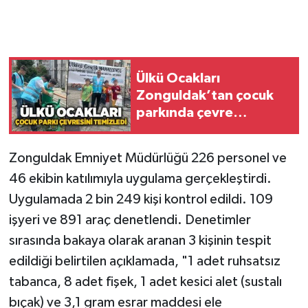
Gökçebey
GÜNDEM
Ülkü Ocakları
Zonguldak’tan çocuk
İş ilanı
parkında çevre
temizliği
Kilimli
Zonguldak Emniyet Müdürlüğü 226 personel ve
Kültür - Sanat
46 ekibin katılımıyla uygulama gerçekleştirdi.
Uygulamada 2 bin 249 kişi kontrol edildi. 109
MAGAZİN
işyeri ve 891 araç denetlendi. Denetimler
sırasında bakaya olarak aranan 3 kişinin tespit
Politika
edildiği belirtilen açıklamada, "1 adet ruhsatsız
Resmi İlan
tabanca, 8 adet fişek, 1 adet kesici alet (sustalı
bıçak) ve 3,1 gram esrar maddesi ele