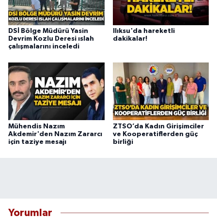
DSİ Bölge Müdürü Yasin
Ilıksu'da hareketli
Devrim Kozlu Deresi ıslah
dakikalar!
çalışmalarını inceledi
Mühendis Nazım
ZTSO’da Kadın Girişimciler
Akdemir'den Nazım Zararcı
ve Kooperatiflerden güç
için taziye mesajı
birliği
Yorumlar