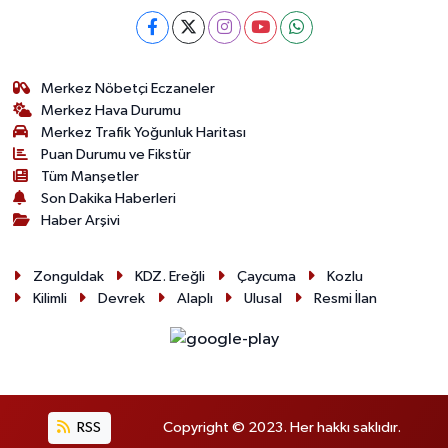
Merkez Nöbetçi Eczaneler
Merkez Hava Durumu
Merkez Trafik Yoğunluk Haritası
Puan Durumu ve Fikstür
Tüm Manşetler
Son Dakika Haberleri
Haber Arşivi
Zonguldak
KDZ. Ereğli
Çaycuma
Kozlu
Kilimli
Devrek
Alaplı
Ulusal
Resmi İlan
RSS
Copyright © 2023. Her hakkı saklıdır.