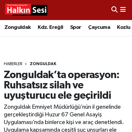
Foto Galeri
Zonguldak
Merkez Nöbetçi Eczaneler
Zonguldak
Kdz. Ereğli
Spor
Çaycuma
Kozlu
Video
Çaycuma
Merkez Hava Durumu
Yazarlar
KDZ. Ereğli
Merkez Trafik Yoğunluk Haritası
HABERLER
ZONGULDAK
Kozlu
Süper Lig Puan Durumu ve Fikstür
Zonguldak’ta operasyon:
Alaplı
Tüm Manşetler
Ruhsatsız silah ve
uyuşturucu ele geçirildi
Asayiş
Son Dakika Haberleri
Zonguldak Emniyet Müdürlüğü’nün il genelinde
Bartın
Haber Arşivi
gerçekleştirdiği Huzur 67 Genel Asayiş
Uygulaması’nda binlerce kişi ve araç denetlendi.
Karabük
Uygulama kapsamında çeşitli suç unsurları ele