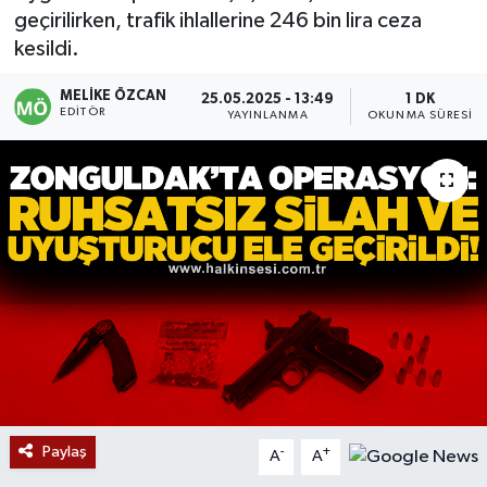
geçirilirken, trafik ihlallerine 246 bin lira ceza
Devrek
kesildi.
Bolu
MELIKE ÖZCAN
25.05.2025 - 13:49
1 DK
EDITÖR
YAYINLANMA
OKUNMA SÜRESI
ÇEVRE
BİLİM VE TEKNOLOJİ
DUNYA
Düzce
Eğitim
Ekonomi
Paylaş
-
+
A
A
Genel