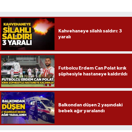
Kahvehaneye silahlı saldırı: 3
yaralı
Futbolcu Erdem Can Polat kırık
şüphesiyle hastaneye kaldırıldı
Balkondan düşen 2 yaşındaki
bebek ağır yaralandı