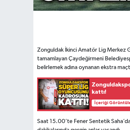
Gökçebey
GÜNDEM
İş ilanı
Zonguldak İkinci Amatör Lig Merkez 
Kilimli
tamamlayan Çaydeğirmeni Belediyesp
belirlemek adına oynanan ekstra maçta
Kültür - Sanat
Zonguldakspo
MAGAZİN
kattı!
Politika
İçeriği Görüntül
Resmi İlan
Saat 15.00’te Fener Sentetik Saha’da
dakikalarında gergin anlar yaşandı.