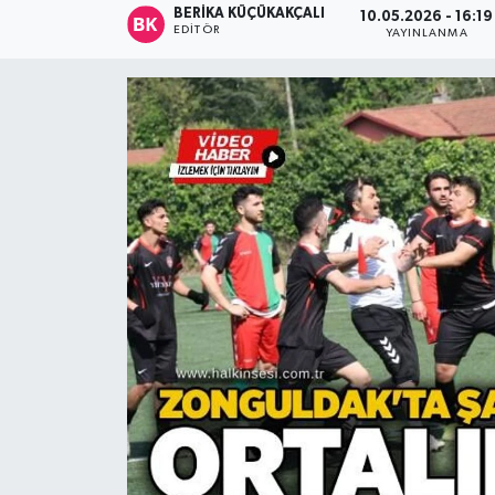
BERIKA KÜÇÜKAKÇALI
10.05.2026 - 16:19
EDITÖR
YAYINLANMA
Devrek
Bolu
ÇEVRE
BİLİM VE TEKNOLOJİ
DUNYA
Düzce
Eğitim
Ekonomi
Genel