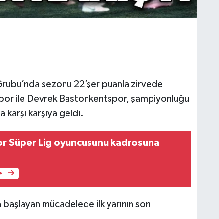
Grubu’nda sezonu 22’şer puanla zirvede
or ile Devrek Bastonkentspor, şampiyonluğu
 karşı karşıya geldi.
r Süper Lig oyuncusunu kadrosuna
e
 başlayan mücadelede ilk yarının son