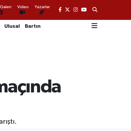
Galeri
Video
Yazarlar
Ulusal
Bartın
maçında
rıştı.