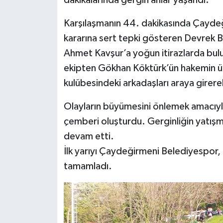
Röportaj
Karşılaşmanın 44. dakikasında Çaydeğ
Sağlık
kararına sert tepki gösteren Devrek 
Ahmet Kavşur’a yoğun itirazlarda bulu
SİYASET
ekipten Gökhan Köktürk’ün hakemin ü
Spor
kulübesindeki arkadaşları araya girerek
Ulusal
Olayların büyümesini önlemek amacıyla
çemberi oluşturdu. Gerginliğin yatış
Yaşam
devam etti.
İlk yarıyı Çaydeğirmeni Belediyespor
tamamladı.