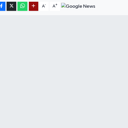
-
+
A
A