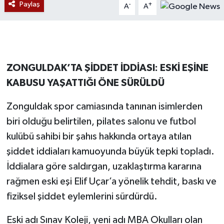
Paylaş
-
+
A
A
Gökçebey
GÜNDEM
ZONGULDAK’TA ŞİDDET İDDİASI: ESKİ EŞİNE
İş ilanı
KABUSU YAŞATTIĞI ÖNE SÜRÜLDÜ
Kilimli
Zonguldak spor camiasında tanınan isimlerden
biri olduğu belirtilen, pilates salonu ve futbol
Kültür - Sanat
kulübü sahibi bir şahıs hakkında ortaya atılan
MAGAZİN
şiddet iddiaları kamuoyunda büyük tepki topladı.
İddialara göre saldırgan, uzaklaştırma kararına
Politika
rağmen eski eşi Elif Uçar’a yönelik tehdit, baskı ve
fiziksel şiddet eylemlerini sürdürdü.
Resmi İlan
Eski adı Sınav Koleji, yeni adı MBA Okulları olan