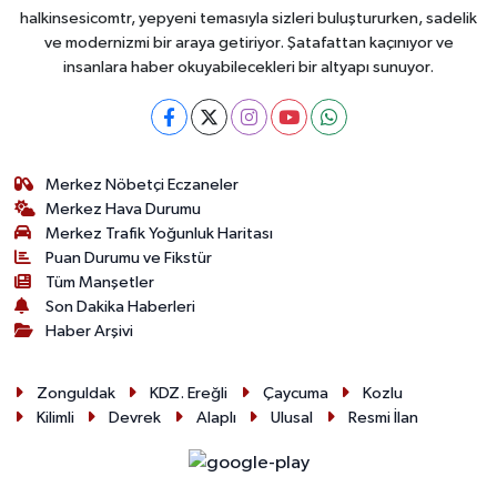
halkinsesicomtr, yepyeni temasıyla sizleri buluştururken, sadelik
ve modernizmi bir araya getiriyor. Şatafattan kaçınıyor ve
insanlara haber okuyabilecekleri bir altyapı sunuyor.
Merkez Nöbetçi Eczaneler
Merkez Hava Durumu
Merkez Trafik Yoğunluk Haritası
Puan Durumu ve Fikstür
Tüm Manşetler
Son Dakika Haberleri
Haber Arşivi
Zonguldak
KDZ. Ereğli
Çaycuma
Kozlu
Kilimli
Devrek
Alaplı
Ulusal
Resmi İlan