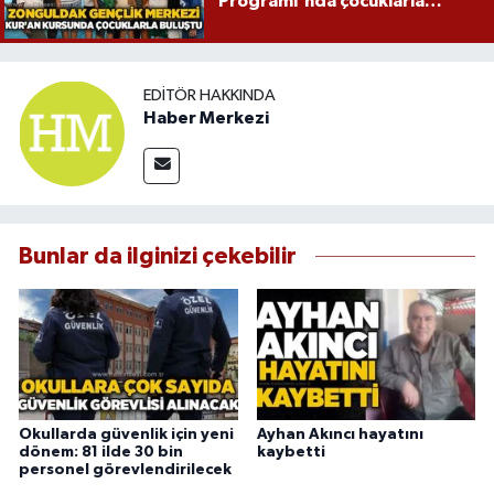
Programı'nda çocuklarla
buluştu
EDITÖR HAKKINDA
Haber Merkezi
Bunlar da ilginizi çekebilir
Okullarda güvenlik için yeni
Ayhan Akıncı hayatını
dönem: 81 ilde 30 bin
kaybetti
personel görevlendirilecek