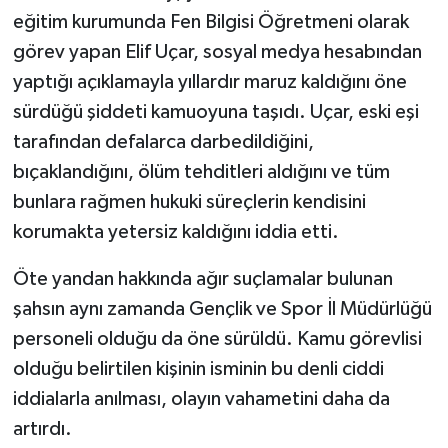
Röportaj
eğitim kurumunda Fen Bilgisi Öğretmeni olarak
görev yapan Elif Uçar, sosyal medya hesabından
Sağlık
yaptığı açıklamayla yıllardır maruz kaldığını öne
SİYASET
sürdüğü şiddeti kamuoyuna taşıdı. Uçar, eski eşi
tarafından defalarca darbedildiğini,
Spor
bıçaklandığını, ölüm tehditleri aldığını ve tüm
bunlara rağmen hukuki süreçlerin kendisini
Ulusal
korumakta yetersiz kaldığını iddia etti.
Yaşam
Öte yandan hakkında ağır suçlamalar bulunan
şahsın aynı zamanda Gençlik ve Spor İl Müdürlüğü
personeli olduğu da öne sürüldü. Kamu görevlisi
olduğu belirtilen kişinin isminin bu denli ciddi
iddialarla anılması, olayın vahametini daha da
artırdı.