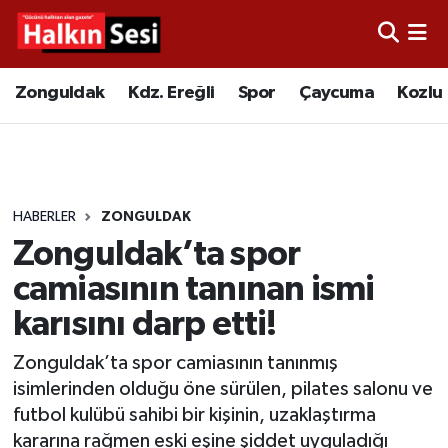
Foto Galeri
Zonguldak
Merkez Nöbetçi Eczaneler
Zonguldak
Kdz. Ereğli
Spor
Çaycuma
Kozlu
Video
Çaycuma
Merkez Hava Durumu
Yazarlar
KDZ. Ereğli
Merkez Trafik Yoğunluk Haritası
HABERLER
ZONGULDAK
Kozlu
Süper Lig Puan Durumu ve Fikstür
Zonguldak’ta spor
Alaplı
Tüm Manşetler
camiasının tanınan ismi
karısını darp etti!
Asayiş
Son Dakika Haberleri
Zonguldak’ta spor camiasının tanınmış
Bartın
Haber Arşivi
isimlerinden olduğu öne sürülen, pilates salonu ve
futbol kulübü sahibi bir kişinin, uzaklaştırma
Karabük
kararına rağmen eski eşine şiddet uyguladığı