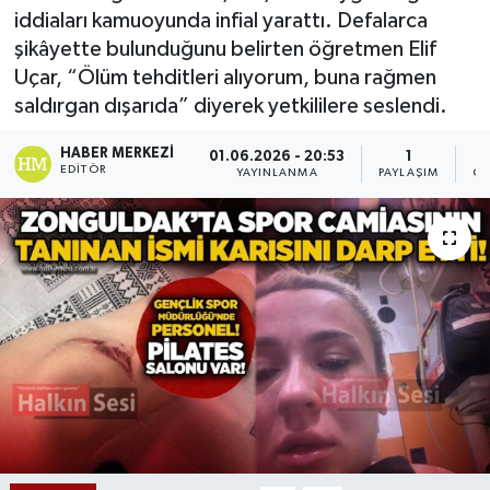
iddiaları kamuoyunda infial yarattı. Defalarca
Devrek
şikâyette bulunduğunu belirten öğretmen Elif
Uçar, “Ölüm tehditleri alıyorum, buna rağmen
Bolu
saldırgan dışarıda” diyerek yetkililere seslendi.
ÇEVRE
HABER MERKEZI
01.06.2026 - 20:53
1
EDITÖR
YAYINLANMA
PAYLAŞIM
OK
BİLİM VE TEKNOLOJİ
DUNYA
Düzce
Eğitim
Ekonomi
Genel