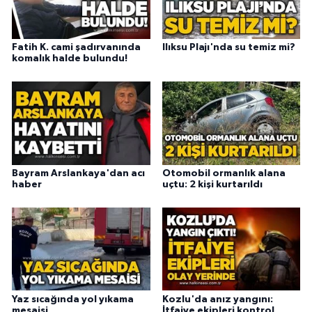
Fatih K. cami şadırvanında
Ilıksu Plajı'nda su temiz mi?
komalık halde bulundu!
Bayram Arslankaya'dan acı
Otomobil ormanlık alana
haber
uçtu: 2 kişi kurtarıldı
Yaz sıcağında yol yıkama
Kozlu'da anız yangını:
mesaisi
İtfaiye ekipleri kontrol