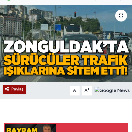
Devrek
Bolu
ÇEVRE
BİLİM VE TEKNOLOJİ
DUNYA
Düzce
Paylaş
-
+
A
A
Eğitim
Ekonomi
Genel