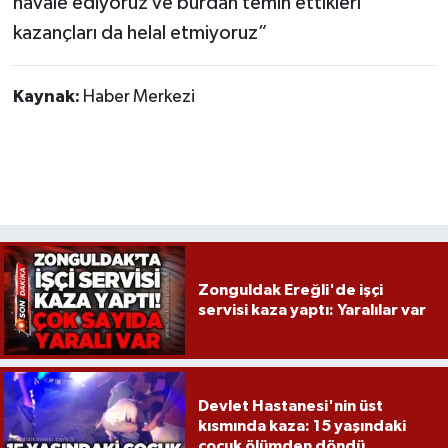
havale ediyoruz ve burdan temın ettıklerı
Röportaj
kazançları da helal etmiyoruz”
Sağlık
Kaynak:
Haber Merkezi
SİYASET
Spor
Ulusal
Yaşam
Zonguldak Ereğli'de işçi
servisi kaza yaptı: Yaralılar var
Devlet Hastanesi'nin üst
kısmında kaza: 15 yaşındaki
çocuk ölümden döndü