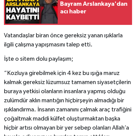
Bayram Arslankaya'dan
acı haber
Gökçebey
GÜNDEM
Vatandaşlar biran önce gereksiz yanan ışıklarla
ilgili çalışma yapışmasını talep etti.
İş ilanı
İşte o sitem dolu paylaşım;
Kilimli
“Kozluya girebilmek için 4 kez bu ışığa maruz
Kültür - Sanat
kalmak gereksiz lüzumsuz tamamen siyasetçilerin
buraya yetkisi olanların insanlara yapmış olduğu
MAGAZİN
zulümdür aklın mantığın hiçbirşeyin almadığı bir
Politika
ışıklandırma. İnsanın zamanını çalmak araç trafiğini
çoğaltmak maddi külfet oluşturmaktan başka
Resmi İlan
hiçbir artısı olmayan bir yer sebep olanları Allah’a