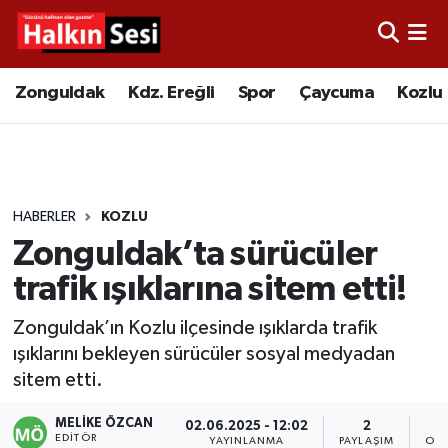
Foto Galeri
Zonguldak
Merkez Nöbetçi Eczaneler
Zonguldak
Kdz. Ereğli
Spor
Çaycuma
Kozlu
Video
Çaycuma
Merkez Hava Durumu
Yazarlar
KDZ. Ereğli
Merkez Trafik Yoğunluk Haritası
HABERLER
KOZLU
Kozlu
Süper Lig Puan Durumu ve Fikstür
Zonguldak’ta sürücüler
Alaplı
Tüm Manşetler
trafik ışıklarına sitem etti!
Zonguldak’ın Kozlu ilçesinde ışıklarda trafik
Asayiş
Son Dakika Haberleri
ışıklarını bekleyen sürücüler sosyal medyadan
sitem etti.
Bartın
Haber Arşivi
MELIKE ÖZCAN
02.06.2025 - 12:02
2
Karabük
EDITÖR
YAYINLANMA
PAYLAŞIM
OKU