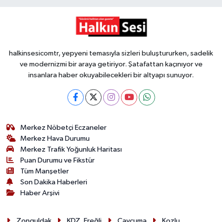
halkinsesicomtr, yepyeni temasıyla sizleri buluştururken, sadelik
ve modernizmi bir araya getiriyor. Şatafattan kaçınıyor ve
insanlara haber okuyabilecekleri bir altyapı sunuyor.
Merkez Nöbetçi Eczaneler
Merkez Hava Durumu
Merkez Trafik Yoğunluk Haritası
Puan Durumu ve Fikstür
Tüm Manşetler
Son Dakika Haberleri
Haber Arşivi
Zonguldak
KDZ. Ereğli
Çaycuma
Kozlu