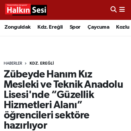
Foto Galeri
Zonguldak
Merkez Nöbetçi Eczaneler
Zonguldak
Kdz. Ereğli
Spor
Çaycuma
Kozlu
Video
Çaycuma
Merkez Hava Durumu
Yazarlar
KDZ. Ereğli
Merkez Trafik Yoğunluk Haritası
HABERLER
KDZ. EREĞLI
Kozlu
Süper Lig Puan Durumu ve Fikstür
Zübeyde Hanım Kız
Alaplı
Tüm Manşetler
Mesleki ve Teknik Anadolu
Lisesi'nde “Güzellik
Asayiş
Son Dakika Haberleri
Hizmetleri Alanı”
Bartın
Haber Arşivi
öğrencileri sektöre
hazırlıyor
Karabük