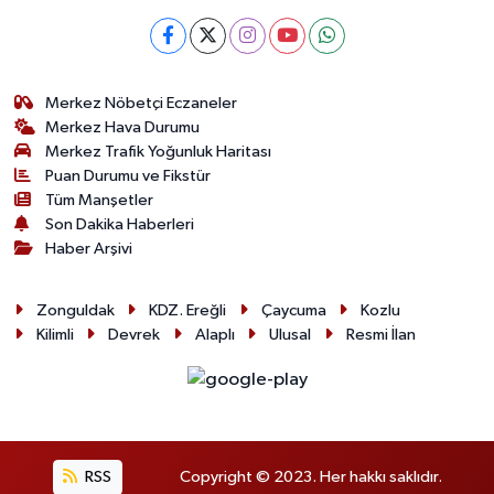
Merkez Nöbetçi Eczaneler
Merkez Hava Durumu
Merkez Trafik Yoğunluk Haritası
Puan Durumu ve Fikstür
Tüm Manşetler
Son Dakika Haberleri
Haber Arşivi
Zonguldak
KDZ. Ereğli
Çaycuma
Kozlu
Kilimli
Devrek
Alaplı
Ulusal
Resmi İlan
RSS
Copyright © 2023. Her hakkı saklıdır.