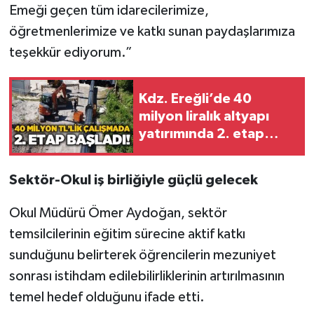
Emeği geçen tüm idarecilerimize,
öğretmenlerimize ve katkı sunan paydaşlarımıza
teşekkür ediyorum.”
Kdz. Ereğli’de 40
milyon liralık altyapı
yatırımında 2. etap
başladı
Sektör-Okul iş birliğiyle güçlü gelecek
Okul Müdürü Ömer Aydoğan, sektör
temsilcilerinin eğitim sürecine aktif katkı
sunduğunu belirterek öğrencilerin mezuniyet
sonrası istihdam edilebilirliklerinin artırılmasının
temel hedef olduğunu ifade etti.