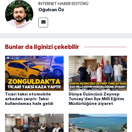
İNTERNET HABER EDITÖRÜ
Oğulcan Öz
Bunlar da ilginizi çekebilir
Ticari taksi otomobile
Dünya Üçüncüsü Zeynep
arkadan çarptı: Taksi
Tuncay’dan İlçe Millî Eğitim
kullanılamaz hale geldi
Müdürlüğüne ziyaret