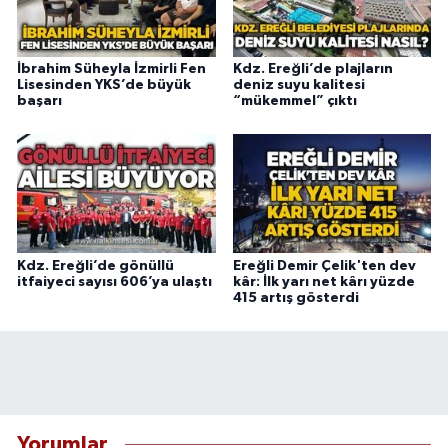
İbrahim Süheyla İzmirli Fen
Kdz. Ereğli’de plajların
Lisesinden YKS’de büyük
deniz suyu kalitesi
başarı
“mükemmel” çıktı
Kdz. Ereğli’de gönüllü
Ereğli Demir Çelik'ten dev
itfaiyeci sayısı 606’ya ulaştı
kâr: İlk yarı net kârı yüzde
415 artış gösterdi
Yorumlar