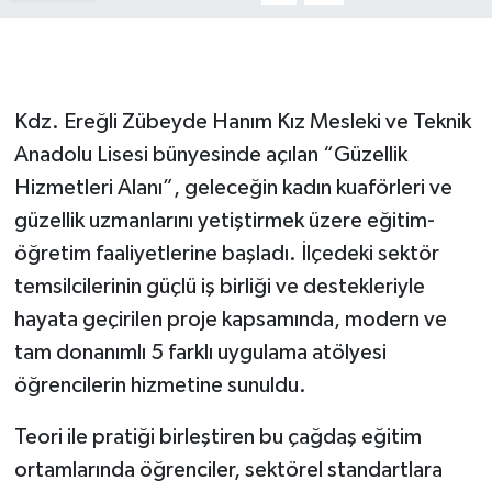
Gökçebey
GÜNDEM
Kdz. Ereğli Zübeyde Hanım Kız Mesleki ve Teknik
Anadolu Lisesi bünyesinde açılan “Güzellik
İş ilanı
Hizmetleri Alanı”, geleceğin kadın kuaförleri ve
Kilimli
güzellik uzmanlarını yetiştirmek üzere eğitim-
öğretim faaliyetlerine başladı. İlçedeki sektör
Kültür - Sanat
temsilcilerinin güçlü iş birliği ve destekleriyle
hayata geçirilen proje kapsamında, modern ve
MAGAZİN
tam donanımlı 5 farklı uygulama atölyesi
öğrencilerin hizmetine sunuldu.
Politika
Teori ile pratiği birleştiren bu çağdaş eğitim
Resmi İlan
ortamlarında öğrenciler, sektörel standartlara