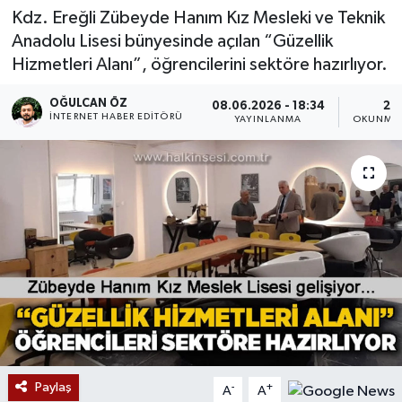
Kdz. Ereğli Zübeyde Hanım Kız Mesleki ve Teknik
Devrek
Anadolu Lisesi bünyesinde açılan “Güzellik
Hizmetleri Alanı”, öğrencilerini sektöre hazırlıyor.
Bolu
OĞULCAN ÖZ
08.06.2026 - 18:34
2 
İNTERNET HABER EDITÖRÜ
YAYINLANMA
OKUNMA 
ÇEVRE
BİLİM VE TEKNOLOJİ
DUNYA
Düzce
Eğitim
Ekonomi
Paylaş
-
+
A
A
Genel