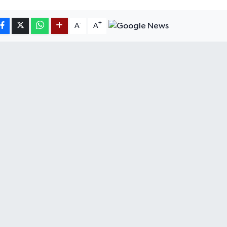
-
+
A
A