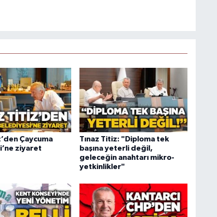
iz’den Çaycuma
Tınaz Titiz: "Diploma tek
i’ne ziyaret
başına yeterli değil,
geleceğin anahtarı mikro-
yetkinlikler"