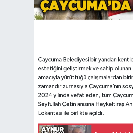
Gökçebey
GÜNDEM
İş ilanı
Çaycuma Belediyesi bir yandan kent be
Kilimli
estetiğini geliştirmek ve sahip olunan
Kültür - Sanat
amacıyla yürüttüğü çalışmalardan birin
zamandır zurnasıyla Çaycuma’nın sosya
MAGAZİN
2024 yılında vefat eden, tüm Çaycumal
Seyfullah Çetin anısına Heykeltıraş A
Politika
Lokantası ile birlikte açıldı.
Resmi İlan