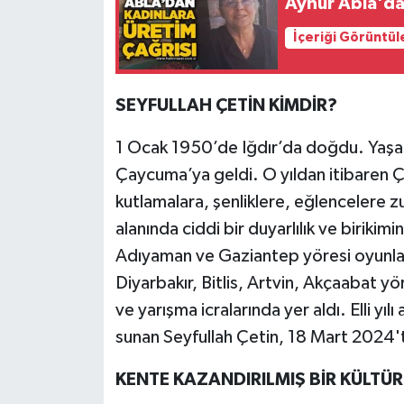
Aynur Abla'dan
Röportaj
İçeriği Görüntül
Sağlık
SİYASET
SEYFULLAH ÇETİN KİMDİR?
Spor
1 Ocak 1950’de Iğdır’da doğdu. Yaşam
Çaycuma’ya geldi. O yıldan itibaren 
Ulusal
kutlamalara, şenliklere, eğlencelere z
alanında ciddi bir duyarlılık ve birikim
Yaşam
Adıyaman ve Gaziantep yöresi oyunl
Diyarbakır, Bitlis, Artvin, Akçaabat yö
ve yarışma icralarında yer aldı. Elli yıl
sunan Seyfullah Çetin, 18 Mart 2024't
KENTE KAZANDIRILMIŞ BİR KÜLTÜR