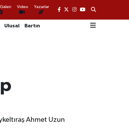
Galeri
Video
Yazarlar
Ulusal
Bartın
ep
eykeltıraş Ahmet Uzun