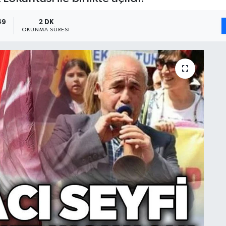
49
2 DK
OKUNMA SÜRESI