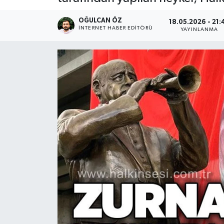
Devrek
OĞULCAN ÖZ
18.05.2026 - 21:
İNTERNET HABER EDITÖRÜ
YAYINLANMA
Bolu
ÇEVRE
BİLİM VE TEKNOLOJİ
DUNYA
Düzce
Eğitim
Ekonomi
Genel