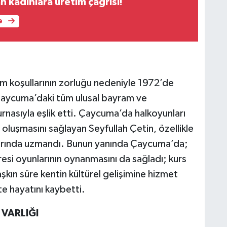
 kadınlara üretim çağrısı!
e
 koşullarının zorluğu nedeniyle 1972’de
Çaycuma’daki tüm ulusal bayram ve
urnasıyla eşlik etti. Çaycuma’da halkoyunları
in oluşmasını sağlayan Seyfullah Çetin, özellikle
arında uzmandı. Bunun yanında Çaycuma’da;
resi oyunlarının oynanmasını da sağladı; kurs
ı aşkın süre kentin kültürel gelişimine hizmet
e hayatını kaybetti.
 VARLIĞI