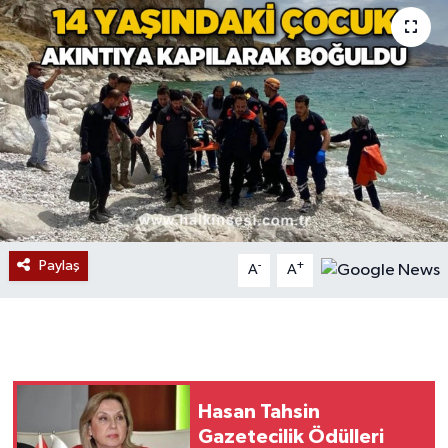
Devrek
Bolu
ÇEVRE
BİLİM VE TEKNOLOJİ
DUNYA
Paylaş
-
+
A
A
Düzce
Eğitim
Ekonomi
Hasan Tahsin
Gazetecilik Ödülleri
Genel