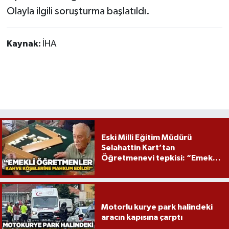
Röportaj
Olayla ilgili soruşturma başlatıldı.
Sağlık
Kaynak:
İHA
SİYASET
Spor
Ulusal
Yaşam
Eski Milli Eğitim Müdürü
Selahattin Kart’tan
Öğretmenevi tepkisi: “Emekli
öğretmenler mağdur edildi”
Motorlu kurye park halindeki
aracın kapısına çarptı