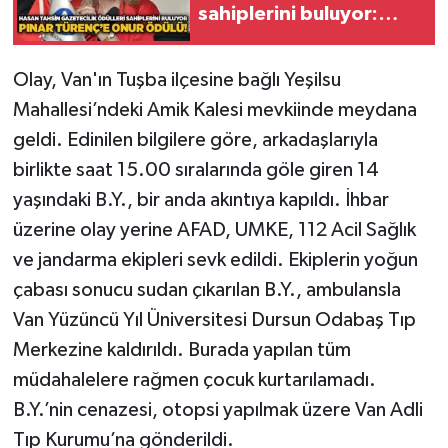
sahiplerini buluyor:
Pınar Türenç’e onur
Gökçebey
ödülü!
Olay, Van'ın Tuşba ilçesine bağlı Yeşilsu
GÜNDEM
Mahallesi’ndeki Amik Kalesi mevkiinde meydana
geldi. Edinilen bilgilere göre, arkadaşlarıyla
İş ilanı
birlikte saat 15.00 sıralarında göle giren 14
yaşındaki B.Y., bir anda akıntıya kapıldı. İhbar
Kilimli
üzerine olay yerine AFAD, UMKE, 112 Acil Sağlık
Kültür - Sanat
ve jandarma ekipleri sevk edildi. Ekiplerin yoğun
çabası sonucu sudan çıkarılan B.Y., ambulansla
MAGAZİN
Van Yüzüncü Yıl Üniversitesi Dursun Odabaş Tıp
Merkezine kaldırıldı. Burada yapılan tüm
Politika
müdahalelere rağmen çocuk kurtarılamadı.
Resmi İlan
B.Y.’nin cenazesi, otopsi yapılmak üzere Van Adli
Tıp Kurumu’na gönderildi.