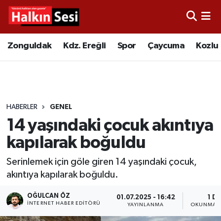
Foto Galeri
Zonguldak
Merkez Nöbetçi Eczaneler
Zonguldak
Kdz. Ereğli
Spor
Çaycuma
Kozlu
Video
Çaycuma
Merkez Hava Durumu
Yazarlar
KDZ. Ereğli
Merkez Trafik Yoğunluk Haritası
HABERLER
GENEL
Kozlu
Süper Lig Puan Durumu ve Fikstür
14 yaşındaki çocuk akıntıya
Alaplı
Tüm Manşetler
kapılarak boğuldu
Serinlemek için göle giren 14 yaşındaki çocuk,
Asayiş
Son Dakika Haberleri
akıntıya kapılarak boğuldu.
Bartın
Haber Arşivi
OĞULCAN ÖZ
01.07.2025 - 16:42
1 DK
İNTERNET HABER EDITÖRÜ
YAYINLANMA
OKUNMA S
Karabük