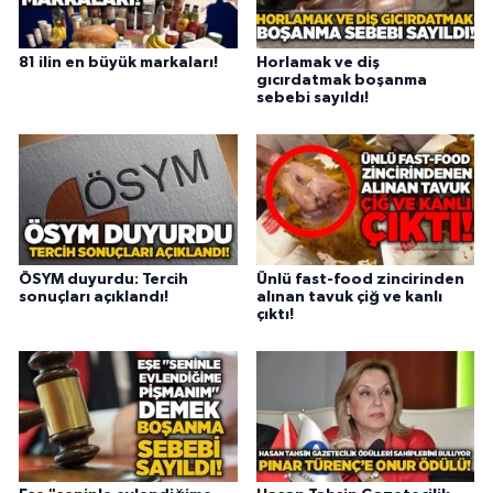
81 ilin en büyük markaları!
Horlamak ve diş
gıcırdatmak boşanma
sebebi sayıldı!
ÖSYM duyurdu: Tercih
Ünlü fast-food zincirinden
sonuçları açıklandı!
alınan tavuk çiğ ve kanlı
çıktı!