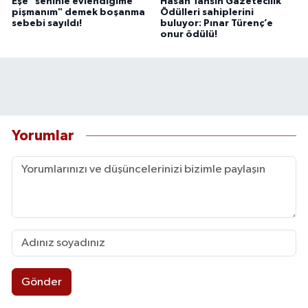
Eşe "seninle evlendiğime
Hasan Tahsin Gazetecilik
pişmanım" demek boşanma
Ödülleri sahiplerini
sebebi sayıldı!
buluyor: Pınar Türenç’e
onur ödülü!
Yorumlar
Gönder