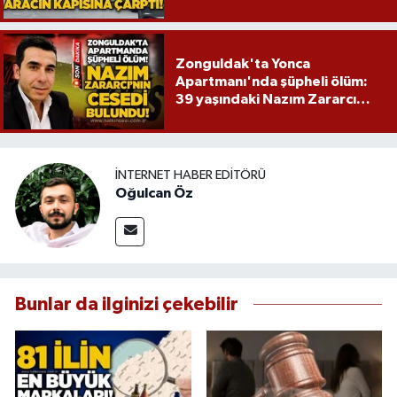
Zonguldak'ta Yonca
Apartmanı'nda şüpheli ölüm:
39 yaşındaki Nazım Zararcı
evinde ölü bulundu
İNTERNET HABER EDITÖRÜ
Oğulcan Öz
Bunlar da ilginizi çekebilir