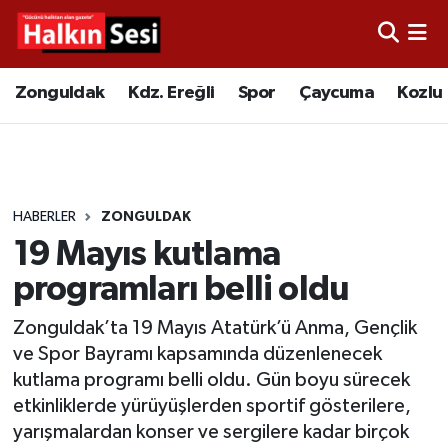
Foto Galeri
Zonguldak
Merkez Nöbetçi Eczaneler
Zonguldak
Kdz. Ereğli
Spor
Çaycuma
Kozlu
Video
Çaycuma
Merkez Hava Durumu
Yazarlar
KDZ. Ereğli
Merkez Trafik Yoğunluk Haritası
HABERLER
ZONGULDAK
Kozlu
Süper Lig Puan Durumu ve Fikstür
19 Mayıs kutlama
Alaplı
Tüm Manşetler
programları belli oldu
Zonguldak’ta 19 Mayıs Atatürk’ü Anma, Gençlik
Asayiş
Son Dakika Haberleri
ve Spor Bayramı kapsamında düzenlenecek
kutlama programı belli oldu. Gün boyu sürecek
Bartın
Haber Arşivi
etkinliklerde yürüyüşlerden sportif gösterilere,
yarışmalardan konser ve sergilere kadar birçok
Karabük