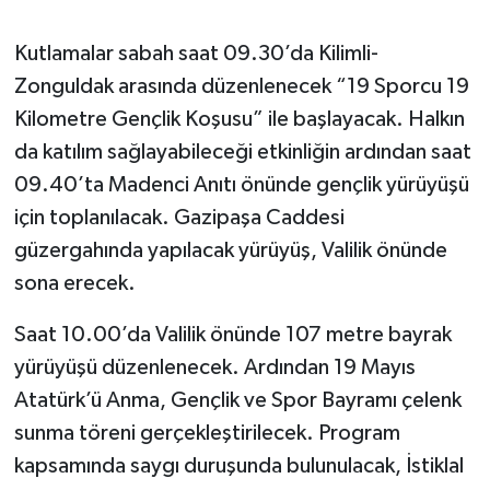
Gökçebey
Kutlamalar sabah saat 09.30’da Kilimli-
Zonguldak arasında düzenlenecek “19 Sporcu 19
GÜNDEM
Kilometre Gençlik Koşusu” ile başlayacak. Halkın
da katılım sağlayabileceği etkinliğin ardından saat
İş ilanı
09.40’ta Madenci Anıtı önünde gençlik yürüyüşü
için toplanılacak. Gazipaşa Caddesi
Kilimli
güzergahında yapılacak yürüyüş, Valilik önünde
Kültür - Sanat
sona erecek.
MAGAZİN
Saat 10.00’da Valilik önünde 107 metre bayrak
yürüyüşü düzenlenecek. Ardından 19 Mayıs
Politika
Atatürk’ü Anma, Gençlik ve Spor Bayramı çelenk
sunma töreni gerçekleştirilecek. Program
Resmi İlan
kapsamında saygı duruşunda bulunulacak, İstiklal