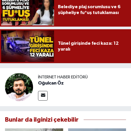
Belediye plaj sorumlusu ve 6
şüpheliye fu*uş tutuklaması
Tünel girişinde feci kaza: 12
yaralı
İNTERNET HABER EDITÖRÜ
Oğulcan Öz
Bunlar da ilginizi çekebilir