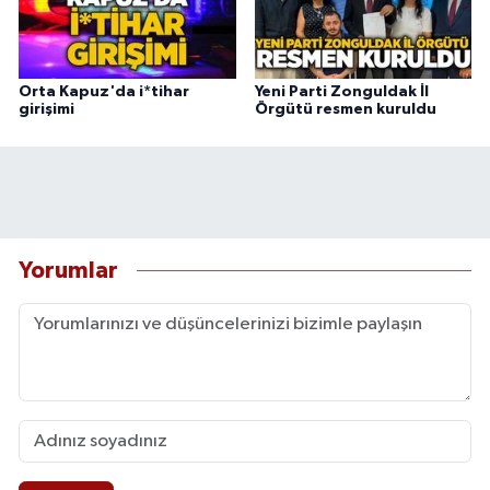
Orta Kapuz'da i*tihar
Yeni Parti Zonguldak İl
girişimi
Örgütü resmen kuruldu
Yorumlar