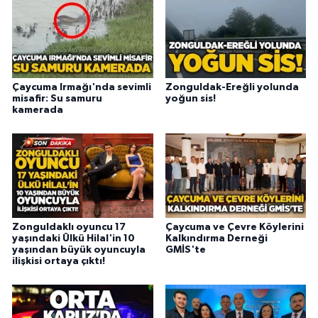
Çaycuma Irmağı'nda sevimli
Zonguldak-Ereğli yolunda
misafir: Su samuru
yoğun sis!
kamerada
Zonguldaklı oyuncu 17
Çaycuma ve Çevre Köylerini
yaşındaki Ülkü Hilal'in 10
Kalkındırma Derneği
yaşından büyük oyuncuyla
GMİS'te
ilişkisi ortaya çıktı!