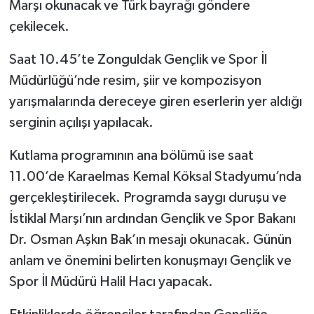
Röportaj
Marşı okunacak ve Türk bayrağı göndere
çekilecek.
Sağlık
Saat 10.45’te Zonguldak Gençlik ve Spor İl
SİYASET
Müdürlüğü’nde resim, şiir ve kompozisyon
yarışmalarında dereceye giren eserlerin yer aldığı
Spor
serginin açılışı yapılacak.
Ulusal
Kutlama programının ana bölümü ise saat
11.00’de Karaelmas Kemal Köksal Stadyumu’nda
Yaşam
gerçekleştirilecek. Programda saygı duruşu ve
İstiklal Marşı’nın ardından Gençlik ve Spor Bakanı
Dr. Osman Aşkın Bak’ın mesajı okunacak. Günün
anlam ve önemini belirten konuşmayı Gençlik ve
Spor İl Müdürü Halil Hacı yapacak.