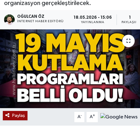
organizasyon gerçekleştirilecek.
Devrek
OĞULCAN ÖZ
18.05.2026 - 15:06
1
İNTERNET HABER EDITÖRÜ
YAYINLANMA
PAYLAŞIM
Bolu
ÇEVRE
BİLİM VE TEKNOLOJİ
DUNYA
Düzce
Eğitim
Paylaş
-
+
A
A
Ekonomi
Genel