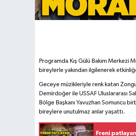
Gökçebey
GÜNDEM
İş ilanı
Programda Kış Gülü Bakım Merkezi Mü
Kilimli
bireylerle yakından ilgilenerek etkinliğe
Kültür - Sanat
Geceye müzikleriyle renk katan Zongul
MAGAZİN
Demirdoğer ile USSAF Uluslararası Sa
Bölge Başkanı Yavuzhan Somuncu birbi
Politika
bireylere unutulmaz anlar yaşattı.
Resmi İlan
Freni patlayan