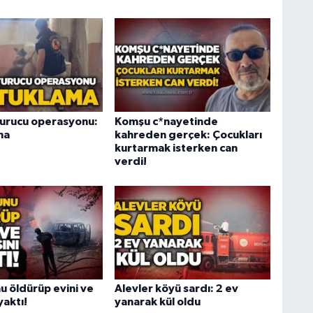
urucu operasyonu:
Komşu c*nayetinde
ma
kahreden gerçek: Çocukları
kurtarmak isterken can
verdi!
 öldürüp evini ve
Alevler köyü sardı: 2 ev
yaktı!
yanarak kül oldu