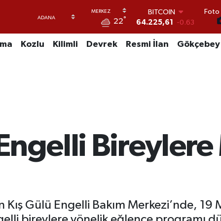
Foto 
DOLAR
°
22
47,7143
0.16
EURO
55,0317
-0.02
uma
Kozlu
Kilimli
Devrek
Resmi İlan
Gökçebey
STERLİN
64,2463
0.07
GRAM ALTIN
6574.81
1.44
BİST100
13.799
70
BITCOIN
64.225,61
-0.63
Engelli Bireylere
n Kış Gülü Engelli Bakım Merkezi’nde, 19 
gelli bireylere yönelik eğlence programı d