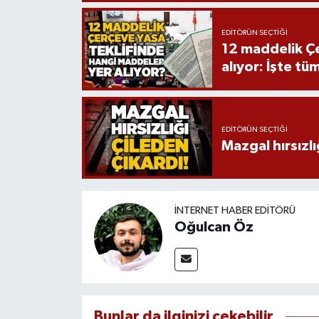
EDITÖRÜN SEÇTIĞI
12 maddelik Çe
alıyor: İşte tü
EDITÖRÜN SEÇTIĞI
Mazgal hırsızlı
İNTERNET HABER EDITÖRÜ
Oğulcan Öz
Bunlar da ilginizi çekebilir