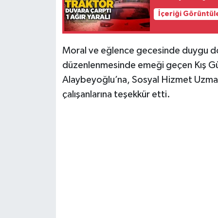
Röportaj
İçeriği Görüntül
Sağlık
Moral ve eğlence gecesinde duygu dolu
SİYASET
düzenlenmesinde emeği geçen Kış Gü
Spor
Alaybeyoğlu’na, Sosyal Hizmet Uzman
çalışanlarına teşekkür etti.
Ulusal
Yaşam