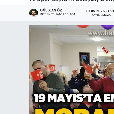
Devrek
OĞULCAN ÖZ
19.05.2026 - 16:
İNTERNET HABER EDITÖRÜ
YAYINLANMA
Bolu
ÇEVRE
BİLİM VE TEKNOLOJİ
DUNYA
Düzce
Eğitim
Ekonomi
Genel