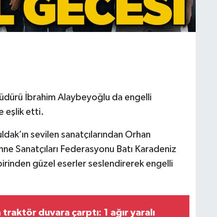
dürü İbrahim Alaybeyoğlu da engelli
 eşlik etti.
dak’ın sevilen sanatçılarından Orhan
hne Sanatçıları Federasyonu Batı Karadeniz
rinden güzel eserler seslendirerek engelli
 traktör duvara çarptı: 1 ağır yaralı