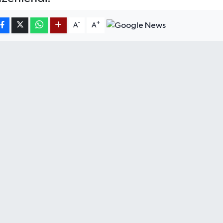
-
+
A
A