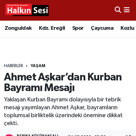
Foto Galeri
Zonguldak
Merkez Nöbetçi Eczaneler
Zonguldak
Kdz. Ereğli
Spor
Çaycuma
Kozlu
Video
Çaycuma
Merkez Hava Durumu
Yazarlar
KDZ. Ereğli
Merkez Trafik Yoğunluk Haritası
HABERLER
YAŞAM
Kozlu
Süper Lig Puan Durumu ve Fikstür
Ahmet Aşkar’dan Kurban
Alaplı
Tüm Manşetler
Bayramı Mesajı
Yaklaşan Kurban Bayramı dolayısıyla bir tebrik
Asayiş
Son Dakika Haberleri
mesajı yayımlayan Ahmet Aşkar, bayramların
toplumsal birliktelik üzerindeki önemine dikkat
Bartın
Haber Arşivi
çekti.
Karabük