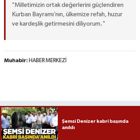
"Milletimizin ortak değerlerini güçlendiren
Kurban Bayramı’nın, ülkemize refah, huzur
Gökçebey
ve kardeşlik getirmesini diliyorum."
GÜNDEM
İş ilanı
Muhabir:
HABER MERKEZİ
Kilimli
Kültür - Sanat
MAGAZİN
Politika
Şemsi Denizer kabri başında
Resmi İlan
anıldı