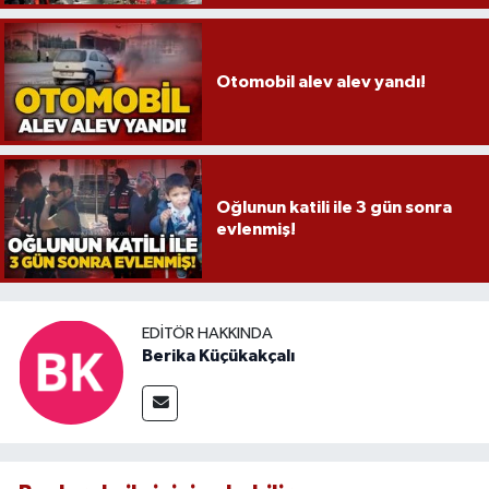
Röportaj
Sağlık
Otomobil alev alev yandı!
SİYASET
Spor
Oğlunun katili ile 3 gün sonra
Ulusal
evlenmiş!
Yaşam
EDITÖR HAKKINDA
Berika Küçükakçalı