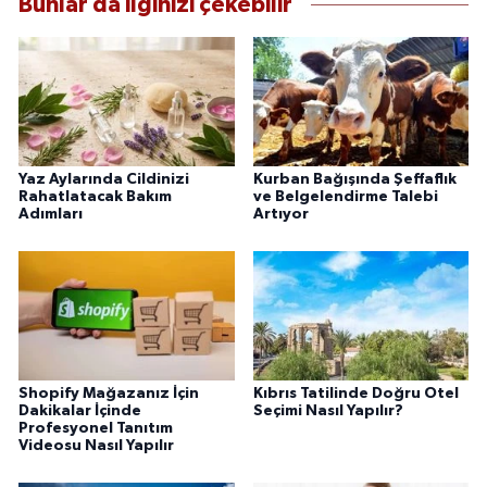
Bunlar da ilginizi çekebilir
Yaz Aylarında Cildinizi
Kurban Bağışında Şeffaflık
Rahatlatacak Bakım
ve Belgelendirme Talebi
Adımları
Artıyor
Shopify Mağazanız İçin
Kıbrıs Tatilinde Doğru Otel
Dakikalar İçinde
Seçimi Nasıl Yapılır?
Profesyonel Tanıtım
Videosu Nasıl Yapılır