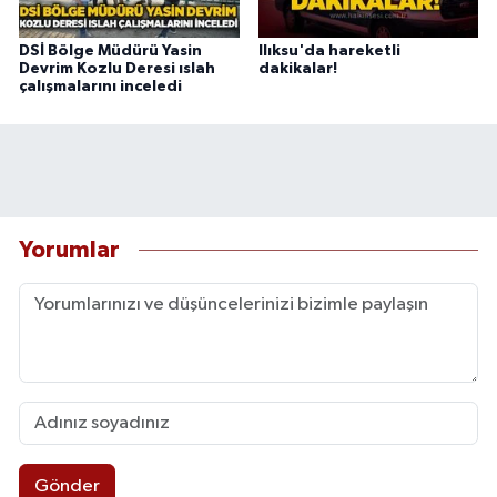
DSİ Bölge Müdürü Yasin
Ilıksu'da hareketli
Devrim Kozlu Deresi ıslah
dakikalar!
çalışmalarını inceledi
Yorumlar
Gönder