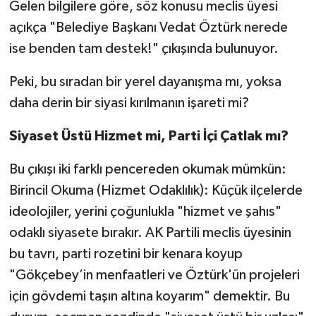
Röportaj
Gelen bilgilere göre, söz konusu meclis üyesi
açıkça "Belediye Başkanı Vedat Öztürk nerede
Sağlık
ise benden tam destek!" çıkışında bulunuyor.
SİYASET
Peki, bu sıradan bir yerel dayanışma mı, yoksa
daha derin bir siyasi kırılmanın işareti mi?
Spor
Siyaset Üstü Hizmet mi, Parti İçi Çatlak mı?
Ulusal
Bu çıkışı iki farklı pencereden okumak mümkün:
Yaşam
Birincil Okuma (Hizmet Odaklılık): Küçük ilçelerde
ideolojiler, yerini çoğunlukla "hizmet ve şahıs"
odaklı siyasete bırakır. AK Partili meclis üyesinin
bu tavrı, parti rozetini bir kenara koyup
"Gökçebey’in menfaatleri ve Öztürk'ün projeleri
için gövdemi taşın altına koyarım" demektir. Bu