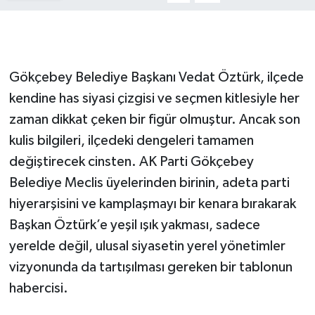
Gökçebey
GÜNDEM
Gökçebey Belediye Başkanı Vedat Öztürk, ilçede
kendine has siyasi çizgisi ve seçmen kitlesiyle her
İş ilanı
zaman dikkat çeken bir figür olmuştur. Ancak son
kulis bilgileri, ilçedeki dengeleri tamamen
Kilimli
değiştirecek cinsten. AK Parti Gökçebey
Kültür - Sanat
Belediye Meclis üyelerinden birinin, adeta parti
hiyerarşisini ve kamplaşmayı bir kenara bırakarak
MAGAZİN
Başkan Öztürk’e yeşil ışık yakması, sadece
yerelde değil, ulusal siyasetin yerel yönetimler
Politika
vizyonunda da tartışılması gereken bir tablonun
Resmi İlan
habercisi.