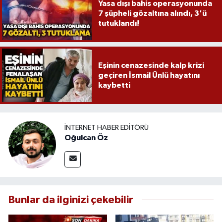
Yasa dışı bahis operasyonunda
7 şüpheli gözaltına alındı, 3'ü
tutuklandı!
Eşinin cenazesinde kalp krizi
geçiren İsmail Ünlü hayatını
kaybetti
İNTERNET HABER EDITÖRÜ
Oğulcan Öz
Bunlar da ilginizi çekebilir