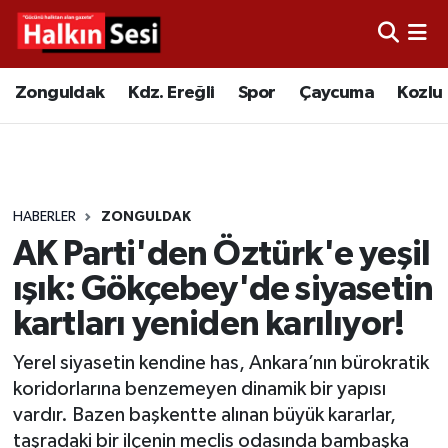
Foto Galeri
Zonguldak
Merkez Nöbetçi Eczaneler
Zonguldak
Kdz. Ereğli
Spor
Çaycuma
Kozlu
Video
Çaycuma
Merkez Hava Durumu
Yazarlar
KDZ. Ereğli
Merkez Trafik Yoğunluk Haritası
HABERLER
ZONGULDAK
Kozlu
Süper Lig Puan Durumu ve Fikstür
AK Parti'den Öztürk'e yeşil
Alaplı
Tüm Manşetler
ışık: Gökçebey'de siyasetin
kartları yeniden karılıyor!
Asayiş
Son Dakika Haberleri
Yerel siyasetin kendine has, Ankara’nın bürokratik
Bartın
Haber Arşivi
koridorlarına benzemeyen dinamik bir yapısı
vardır. Bazen başkentte alınan büyük kararlar,
Karabük
taşradaki bir ilçenin meclis odasında bambaşka