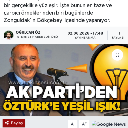
bir gerçeklikle yüzleşir. İşte bunun en taze ve
Devrek
çarpıcı örneklerinden biri bugünlerde
Zonguldak’ın Gökçebey ilçesinde yaşanıyor.
Bolu
OĞULCAN ÖZ
02.06.2026 - 17:48
1
İNTERNET HABER EDITÖRÜ
YAYINLANMA
PAYLAŞIM
ÇEVRE
BİLİM VE TEKNOLOJİ
DUNYA
Düzce
Eğitim
Ekonomi
Paylaş
-
+
A
A
Genel