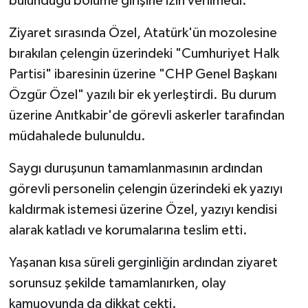
bulunduğu bölüme girişine izin verilmedi.
Röportaj
Ziyaret sırasında Özel, Atatürk'ün mozolesine
Sağlık
bırakılan çelengin üzerindeki "Cumhuriyet Halk
Partisi" ibaresinin üzerine "CHP Genel Başkanı
SİYASET
Özgür Özel" yazılı bir ek yerleştirdi. Bu durum
Spor
üzerine Anıtkabir'de görevli askerler tarafından
müdahalede bulunuldu.
Ulusal
Saygı duruşunun tamamlanmasının ardından
Yaşam
görevli personelin çelengin üzerindeki ek yazıyı
kaldırmak istemesi üzerine Özel, yazıyı kendisi
alarak katladı ve korumalarına teslim etti.
Yaşanan kısa süreli gerginliğin ardından ziyaret
sorunsuz şekilde tamamlanırken, olay
kamuoyunda da dikkat çekti.