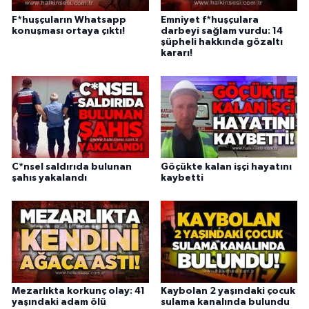
F*huşçuların Whatsapp
Emniyet f*huşçulara
konuşması ortaya çıktı!
darbeyi sağlam vurdu: 14
şüpheli hakkında gözaltı
kararı!
C*nsel saldırıda bulunan
Göçükte kalan işçi hayatını
şahıs yakalandı
kaybetti
Mezarlıkta korkunç olay: 41
Kaybolan 2 yaşındaki çocuk
yaşındaki adam ölü
sulama kanalında bulundu