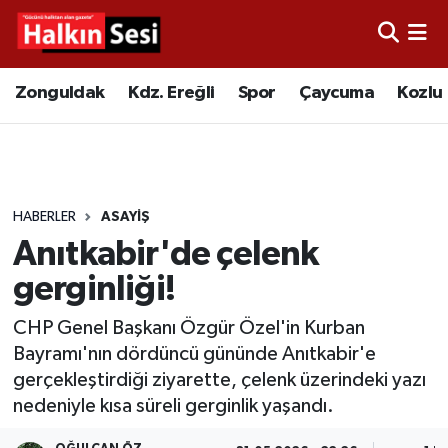
Foto Galeri
Zonguldak
Merkez Nöbetçi Eczaneler
Zonguldak
Kdz. Ereğli
Spor
Çaycuma
Kozlu
Video
Çaycuma
Merkez Hava Durumu
Yazarlar
KDZ. Ereğli
Merkez Trafik Yoğunluk Haritası
HABERLER
ASAYIŞ
Kozlu
Süper Lig Puan Durumu ve Fikstür
Anıtkabir'de çelenk
Alaplı
Tüm Manşetler
gerginliği!
CHP Genel Başkanı Özgür Özel'in Kurban
Asayiş
Son Dakika Haberleri
Bayramı'nın dördüncü gününde Anıtkabir'e
gerçekleştirdiği ziyarette, çelenk üzerindeki yazı
Bartın
Haber Arşivi
nedeniyle kısa süreli gerginlik yaşandı.
Karabük