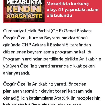
Mezarlıkta korkunç
olay: 41 yaşındaki adam
Gökçebey
ölü bulundu
GÜNDEM
Cumhuriyet Halk Partisi (CHP) Genel Başkanı
İş ilanı
Özgür Özel, Kurban Bayramı'nın dördüncü
gününde CHP Ankara İl Başkanlığı tarafından
Kilimli
düzenlenen bayramlaşma programına katıldı.
Kültür - Sanat
Programın ardından partililerle birlikte Anıtkabir'e
yürüyen Özel'in ziyareti sırasında dikkat çeken
MAGAZİN
anlar yaşandı.
Politika
Özgür Özel'in Anıtkabir ziyareti, önceden
planlanan resmi bir devlet töreni kapsamında
Resmi İlan
olmadığı için katılımcıların Atatürk'ün mozolesinin