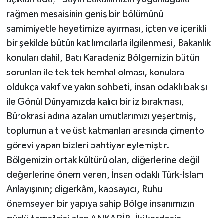
Röportaj
rağmen mesaisinin geniş bir bölümünü
Sağlık
samimiyetle heyetimize ayırması, içten ve içerikli
bir şekilde bütün katılımcılarla ilgilenmesi, Bakanlık
SİYASET
konuları dahil, Batı Karadeniz Bölgemizin bütün
sorunları ile tek tek hemhal olması, konulara
Spor
oldukça vakıf ve yakın sohbeti, insan odaklı bakışı
ile Gönül Dünyamızda kalıcı bir iz bırakması,
Ulusal
Bürokrasi adına azalan umutlarımızı yeşertmiş,
Yaşam
toplumun alt ve üst katmanları arasında çimento
görevi yapan bizleri bahtiyar eylemiştir.
Bölgemizin ortak kültürü olan, diğerlerine değil
değerlerine önem veren, İnsan odaklı Türk-İslam
Anlayışının; digerkâm, kapsayıcı, Ruhu
önemseyen bir yapıya sahip Bölge insanımızın