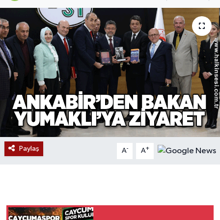
Devrek
Bolu
ÇEVRE
BİLİM VE TEKNOLOJİ
DUNYA
Düzce
Paylaş
-
+
A
A
Eğitim
Ekonomi
Genel