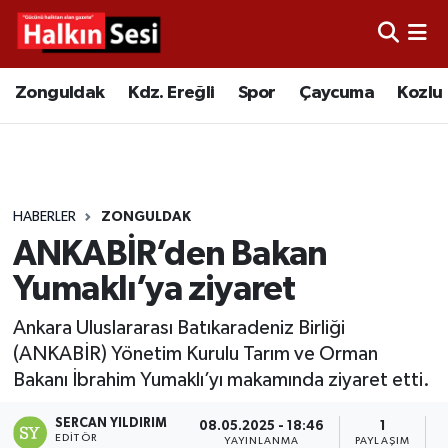
Foto Galeri
Zonguldak
Merkez Nöbetçi Eczaneler
Zonguldak
Kdz. Ereğli
Spor
Çaycuma
Kozlu
Video
Çaycuma
Merkez Hava Durumu
Yazarlar
KDZ. Ereğli
Merkez Trafik Yoğunluk Haritası
HABERLER
ZONGULDAK
Kozlu
Süper Lig Puan Durumu ve Fikstür
ANKABİR’den Bakan
Alaplı
Tüm Manşetler
Yumaklı’ya ziyaret
Ankara Uluslararası Batıkaradeniz Birliği
Asayiş
Son Dakika Haberleri
(ANKABİR) Yönetim Kurulu Tarım ve Orman
Bakanı İbrahim Yumaklı’yı makamında ziyaret etti.
Bartın
Haber Arşivi
SERCAN YILDIRIM
08.05.2025 - 18:46
1
Karabük
EDITÖR
YAYINLANMA
PAYLAŞIM