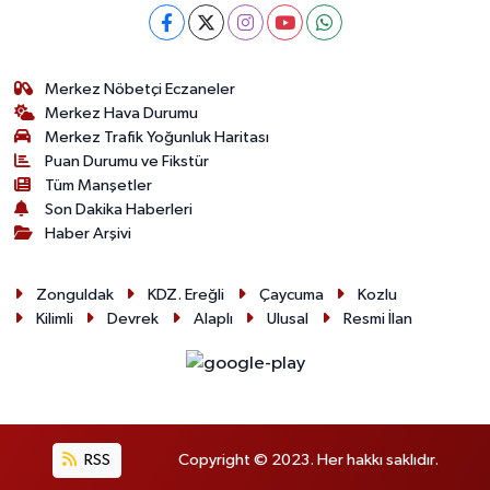
Merkez Nöbetçi Eczaneler
Merkez Hava Durumu
Merkez Trafik Yoğunluk Haritası
Puan Durumu ve Fikstür
Tüm Manşetler
Son Dakika Haberleri
Haber Arşivi
Zonguldak
KDZ. Ereğli
Çaycuma
Kozlu
Kilimli
Devrek
Alaplı
Ulusal
Resmi İlan
RSS
Copyright © 2023. Her hakkı saklıdır.