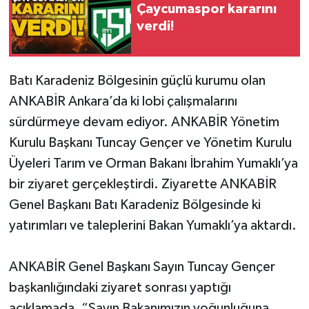
Çaycumaspor kararını
verdi!
Gökçebey
GÜNDEM
Batı Karadeniz Bölgesinin güçlü kurumu olan
ANKABİR Ankara’da ki lobi çalışmalarını
İş ilanı
sürdürmeye devam ediyor. ANKABİR Yönetim
Kilimli
Kurulu Başkanı Tuncay Gençer ve Yönetim Kurulu
Üyeleri Tarım ve Orman Bakanı İbrahim Yumaklı’ya
Kültür - Sanat
bir ziyaret gerçekleştirdi. Ziyarette ANKABİR
Genel Başkanı Batı Karadeniz Bölgesinde ki
MAGAZİN
yatırımları ve taleplerini Bakan Yumaklı’ya aktardı.
Politika
ANKABİR Genel Başkanı Sayın Tuncay Gençer
Resmi İlan
başkanlığındaki ziyaret sonrası yaptığı
açıklamada, “Sayın Bakanımızın yoğunluğuna