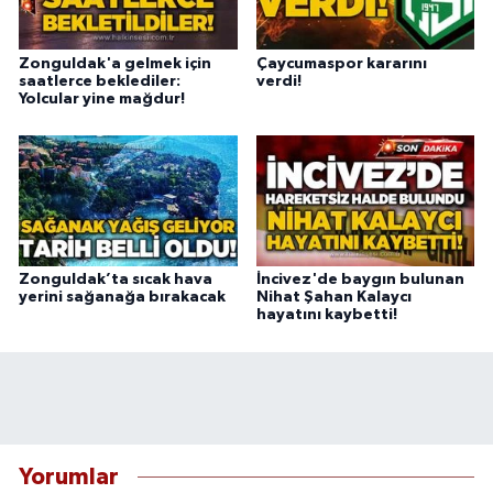
Zonguldak'a gelmek için
Çaycumaspor kararını
saatlerce beklediler:
verdi!
Yolcular yine mağdur!
Zonguldak’ta sıcak hava
İncivez'de baygın bulunan
yerini sağanağa bırakacak
Nihat Şahan Kalaycı
hayatını kaybetti!
Yorumlar