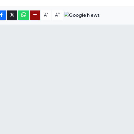
-
+
A
A