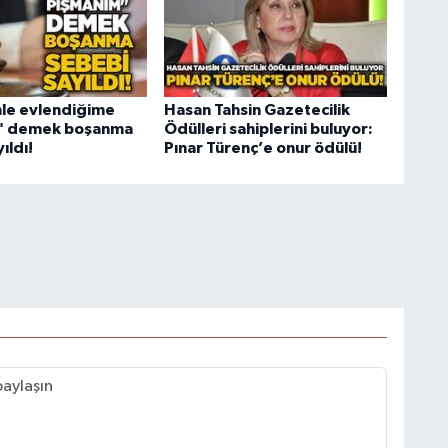
nle evlendiğime
Hasan Tahsin Gazetecilik
" demek boşanma
Ödülleri sahiplerini buluyor:
ıldı!
Pınar Türenç’e onur ödülü!