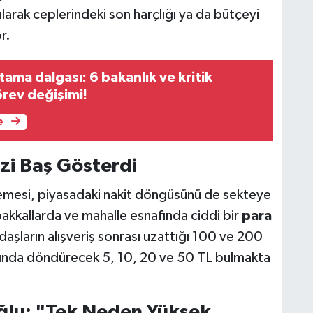
ılarak ceplerindeki son harçlığı ya da bütçeyi
r.
ama dalgası: 6 bakanlık ve kritik
rev değişimi!
e
zi Baş Gösterdi
emesi, piyasadaki nakit döngüsünü de sekteye
bakkallarda ve mahalle esnafında ciddi bir
para
aşların alışveriş sonrası uzattığı 100 ve 200
sasında döndürecek 5, 10, 20 ve 50 TL bulmakta
lu: "Tek Neden Yüksek