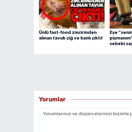
Ünlü fast-food zincirinden
Eşe "seni
alınan tavuk çiğ ve kanlı çıktı!
pişmanım
sebebi say
Yorumlar