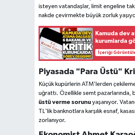
Röportaj
isteyen vatandaşlar, limit engeline tak
nakde çevirmekte büyük zorluk yaşıyo
Sağlık
SİYASET
Kamuda dev at
kurumlarda gö
Spor
İçeriği Görüntül
Ulusal
Piyasada "Para Üstü" Kri
Yaşam
Küçük kupürlerin ATM'lerden çekilem
uğrattı. Özellikle semt pazarlarında, 
üstü verme sorunu
yaşanıyor. Vatand
TL'lik banknotlara karşılık esnaf, ka
zorlanıyor.
Ekonomist Ahmet Karaoğ