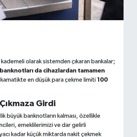
 kademeli olarak sistemden çıkaran bankalar;
k banknotları da cihazlardan tamamen
ankamatikte en düşük para çekme limiti
100
r Çıkmaza Girdi
 büyük banknotların kalması, özellikle
leri, emeklilerimizi ve dar gelirli
iyacı kadar küçük miktarda nakit çekmek