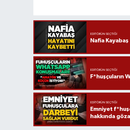
EDITÖRÜN SEÇTIĞI
Nafia Kayabaş 
EDITÖRÜN SEÇTIĞI
F*huşçuların W
EDITÖRÜN SEÇTIĞI
Emniyet f*huşç
hakkında gözal