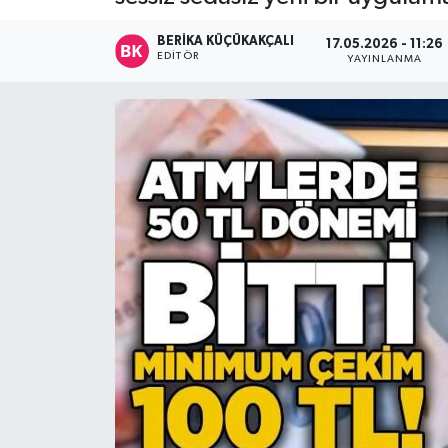
Devrek
BERIKA KÜÇÜKAKÇALI
17.05.2026 - 11:26
EDITÖR
YAYINLANMA
Bolu
ÇEVRE
BİLİM VE TEKNOLOJİ
DUNYA
Düzce
Eğitim
Ekonomi
Genel