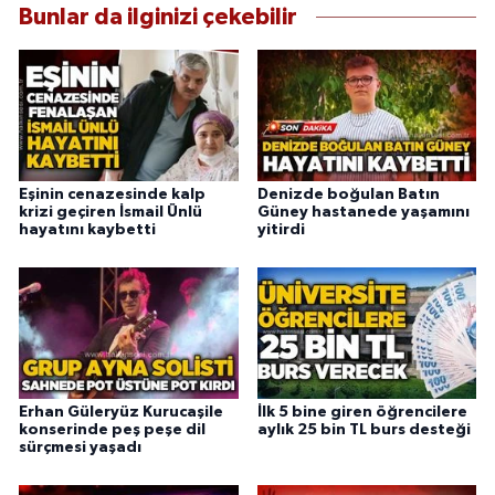
Bunlar da ilginizi çekebilir
Eşinin cenazesinde kalp
Denizde boğulan Batın
krizi geçiren İsmail Ünlü
Güney hastanede yaşamını
hayatını kaybetti
yitirdi
Erhan Güleryüz Kurucaşile
İlk 5 bine giren öğrencilere
konserinde peş peşe dil
aylık 25 bin TL burs desteği
sürçmesi yaşadı