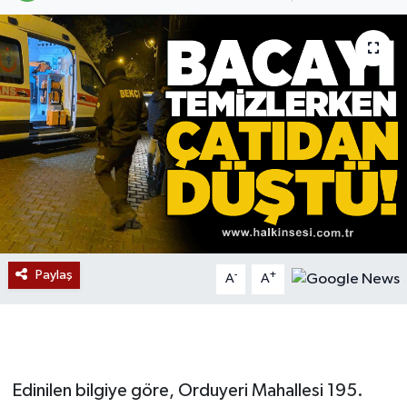
Devrek
Bolu
ÇEVRE
BİLİM VE TEKNOLOJİ
DUNYA
Düzce
Paylaş
-
+
A
A
Eğitim
Ekonomi
Edinilen bilgiye göre, Orduyeri Mahallesi 195.
Genel