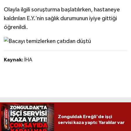
Röportaj
Olayla ilgili soruşturma başlatılırken, hastaneye
Sağlık
kaldırılan E.Y.’nin sağlık durumunun iyiye gittiği
öğrenildi.
SİYASET
Spor
Kaynak:
İHA
Ulusal
Yaşam
Zonguldak Ereğli'de işçi
servisi kaza yaptı: Yaralılar var