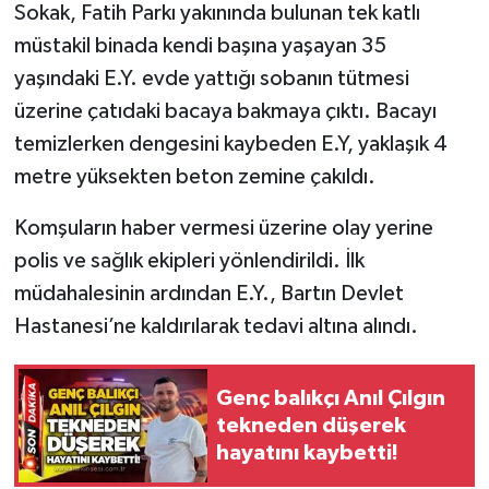
Sokak, Fatih Parkı yakınında bulunan tek katlı
müstakil binada kendi başına yaşayan 35
Gökçebey
yaşındaki E.Y. evde yattığı sobanın tütmesi
GÜNDEM
üzerine çatıdaki bacaya bakmaya çıktı. Bacayı
temizlerken dengesini kaybeden E.Y, yaklaşık 4
İş ilanı
metre yüksekten beton zemine çakıldı.
Kilimli
Komşuların haber vermesi üzerine olay yerine
polis ve sağlık ekipleri yönlendirildi. İlk
Kültür - Sanat
müdahalesinin ardından E.Y., Bartın Devlet
Hastanesi’ne kaldırılarak tedavi altına alındı.
MAGAZİN
Politika
Genç balıkçı Anıl Çılgın
tekneden düşerek
Resmi İlan
hayatını kaybetti!