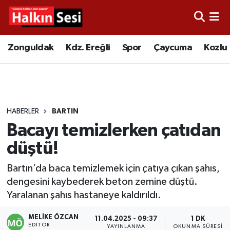
Foto Galeri
Zonguldak
Merkez Nöbetçi Eczaneler
Zonguldak
Kdz. Ereğli
Spor
Çaycuma
Kozlu
Video
Çaycuma
Merkez Hava Durumu
Yazarlar
KDZ. Ereğli
Merkez Trafik Yoğunluk Haritası
HABERLER
BARTIN
Kozlu
Süper Lig Puan Durumu ve Fikstür
Bacayı temizlerken çatıdan
Alaplı
Tüm Manşetler
düştü!
Bartın’da baca temizlemek için çatıya çıkan şahıs,
Asayiş
Son Dakika Haberleri
dengesini kaybederek beton zemine düştü.
Yaralanan şahıs hastaneye kaldırıldı.
Bartın
Haber Arşivi
MELIKE ÖZCAN
11.04.2025 - 09:37
1 DK
Karabük
EDITÖR
YAYINLANMA
OKUNMA SÜRESI