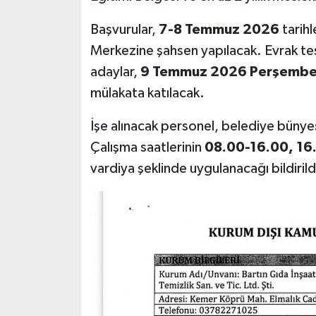
Röportaj
Başvurular,
7-8 Temmuz 2026
tarihl
Sağlık
Merkezine şahsen yapılacak. Evrak tes
adaylar,
9 Temmuz 2026 Perşembe 
SİYASET
mülakata katılacak.
Spor
İşe alınacak personel, belediye büny
Çalışma saatlerinin
08.00-16.00, 16
Ulusal
vardiya şeklinde uygulanacağı bildirild
Yaşam