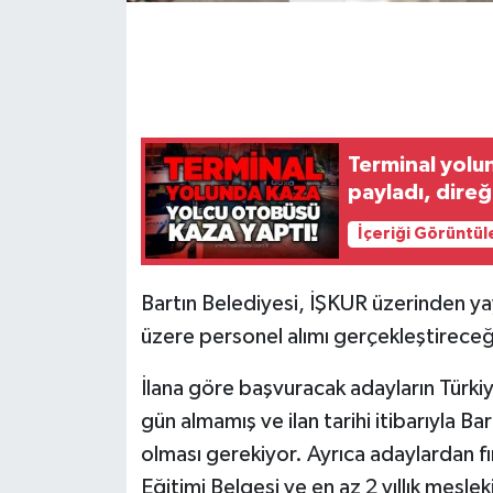
Gökçebey
GÜNDEM
Terminal yolu
İş ilanı
payladı, direğ
Kilimli
İçeriği Görüntül
Kültür - Sanat
Bartın Belediyesi, İŞKUR üzerinden ya
MAGAZİN
üzere personel alımı gerçekleştireceğ
İlana göre başvuracak adayların Türki
Politika
gün almamış ve ilan tarihi itibarıyla 
Resmi İlan
olması gerekiyor. Ayrıca adaylardan fırı
Eğitimi Belgesi ve en az 2 yıllık mesle