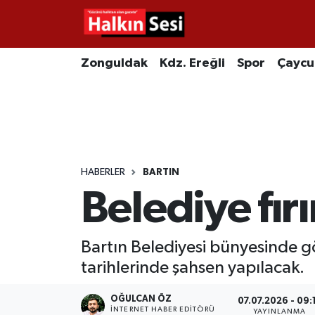
Foto Galeri
Zonguldak
Merkez Nöbetçi Eczaneler
Zonguldak
Kdz. Ereğli
Spor
Çayc
Video
Çaycuma
Merkez Hava Durumu
Yazarlar
KDZ. Ereğli
Merkez Trafik Yoğunluk Haritası
Kozlu
Süper Lig Puan Durumu ve Fikstür
HABERLER
BARTIN
Belediye fırı
Alaplı
Tüm Manşetler
Asayiş
Son Dakika Haberleri
Bartın Belediyesi bünyesinde 
tarihlerinde şahsen yapılacak.
Bartın
Haber Arşivi
OĞULCAN ÖZ
07.07.2026 - 09:
Karabük
İNTERNET HABER EDITÖRÜ
YAYINLANMA