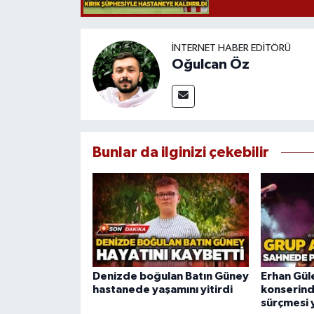
İNTERNET HABER EDITÖRÜ
Oğulcan Öz
Bunlar da ilginizi çekebilir
Denizde boğulan Batın Güney
Erhan Gül
hastanede yaşamını yitirdi
konserind
sürçmesi 