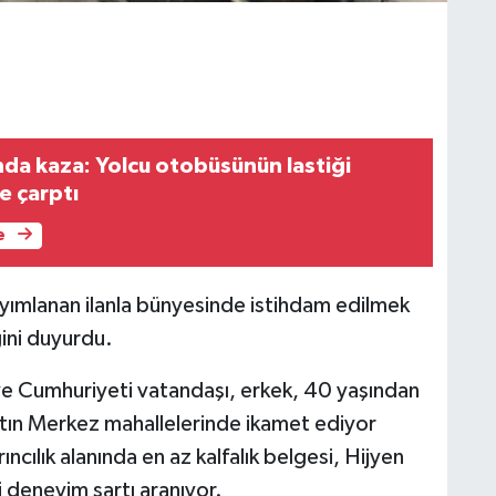
nda kaza: Yolcu otobüsünün lastiği
e çarptı
e
yımlanan ilanla bünyesinde istihdam edilmek
ini duyurdu.
ye Cumhuriyeti vatandaşı, erkek, 40 yaşından
Bartın Merkez mahallelerinde ikamet ediyor
ncılık alanında en az kalfalık belgesi, Hijyen
ki deneyim şartı aranıyor.