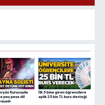
eryüz Kurucaşile
İlk 5 bine giren öğrencilere
e peş peşe dil
aylık 25 bin TL burs desteği
yaşadı