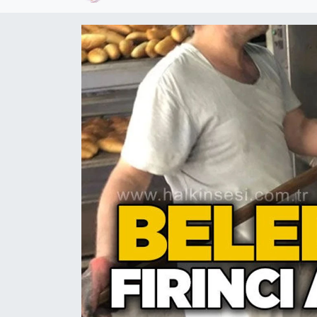
Devrek
Bolu
ÇEVRE
BİLİM VE TEKNOLOJİ
DUNYA
Düzce
Eğitim
Ekonomi
Genel