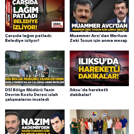
Çarşıda lağım patladı:
Muammer Avcı’dan Merhum
Belediye izliyor!
Zeki Tosun için anma mesajı
DSİ Bölge Müdürü Yasin
Ilıksu'da hareketli
Devrim Kozlu Deresi ıslah
dakikalar!
çalışmalarını inceledi