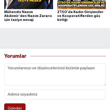
Mühendis Nazım
ZTSO’da Kadın Girişimciler
Akdemir'den Nazım Zararcı
ve Kooperatiflerden güç
için taziye mesajı
birliği
Yorumlar
Gönder