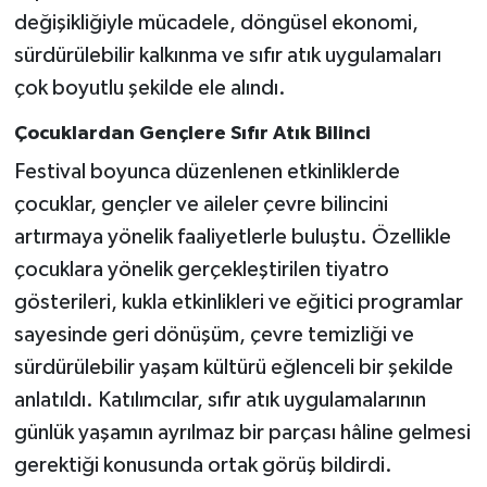
Röportaj
değişikliğiyle mücadele, döngüsel ekonomi,
sürdürülebilir kalkınma ve sıfır atık uygulamaları
Sağlık
çok boyutlu şekilde ele alındı.
SİYASET
Çocuklardan Gençlere Sıfır Atık Bilinci
Festival boyunca düzenlenen etkinliklerde
Spor
çocuklar, gençler ve aileler çevre bilincini
Ulusal
artırmaya yönelik faaliyetlerle buluştu. Özellikle
çocuklara yönelik gerçekleştirilen tiyatro
Yaşam
gösterileri, kukla etkinlikleri ve eğitici programlar
sayesinde geri dönüşüm, çevre temizliği ve
sürdürülebilir yaşam kültürü eğlenceli bir şekilde
anlatıldı. Katılımcılar, sıfır atık uygulamalarının
günlük yaşamın ayrılmaz bir parçası hâline gelmesi
gerektiği konusunda ortak görüş bildirdi.