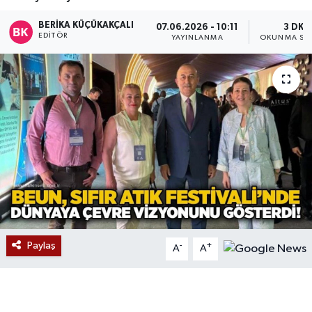
Devrek
BERIKA KÜÇÜKAKÇALI
07.06.2026 - 10:11
3 DK
EDITÖR
YAYINLANMA
OKUNMA SÜR
Bolu
ÇEVRE
BİLİM VE TEKNOLOJİ
DUNYA
Düzce
Eğitim
Paylaş
-
+
A
A
Ekonomi
Genel