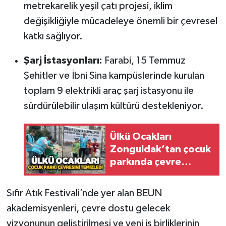
metrekarelik yeşil çatı projesi, iklim
değişikliğiyle mücadeleye önemli bir çevresel
katkı sağlıyor.
Şarj İstasyonları:
Farabi, 15 Temmuz
Şehitler ve İbni Sina kampüslerinde kurulan
toplam 9 elektrikli araç şarj istasyonu ile
sürdürülebilir ulaşım kültürü destekleniyor.
Ülkü Ocakları
Zonguldak’tan çocuk
parkında çevre
temizliği
Sıfır Atık Festivali’nde yer alan BEUN
akademisyenleri, çevre dostu gelecek
vizyonunun geliştirilmesi ve yeni iş birliklerinin