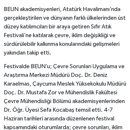
BEUN akademisyenleri, Atatürk Havalimanı’nda
Gökçebey
gerçekleştirilen ve dünyanın farklı ülkelerinden üst
düzey katılımcıları bir araya getiren Sıfır Atık
GÜNDEM
Festivali’ne katılarak çevre, iklim değişikliği ve
İş ilanı
sürdürülebilir kalkınma konularındaki gelişmeleri
yakından takip etti.
Kilimli
Festivalde BEUN’u; Çevre Sorunları Uygulama ve
Kültür - Sanat
Araştırma Merkezi Müdürü Doç. Dr. Deniz
Karaelmas, Çaycuma Meslek Yüksekokulu Müdürü
MAGAZİN
Doç. Dr. Mustafa Zor ve Mühendislik Fakültesi
Çevre Mühendisliği Bölümü akademisyenlerinden
Politika
Dr. Öğr. Üyesi Sefa Kocabaş temsil etti. 4-7
Resmi İlan
Haziran tarihleri arasında düzenlenen festival
kapsamındaki oturumlarda; çevre sorunları, iklim