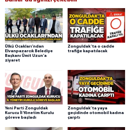
Ülkü Ocakları’ndan
Zonguldak'ta o cadde
Elvanpazarcık Belediye
trafiğe kapatılacak
Başkanı Ümit Uzun’a
ziyaret
Yeni Parti Zonguldak
Zonguldak’ta yaya
Kurucu İl Yönetim Kurulu
geçidinde otomobil kadına
göreve başladı
çarptı