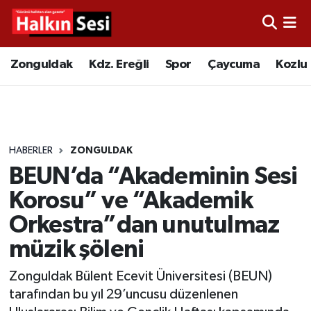
Foto Galeri
Zonguldak
Merkez Nöbetçi Eczaneler
Zonguldak
Kdz. Ereğli
Spor
Çaycuma
Kozlu
Video
Çaycuma
Merkez Hava Durumu
Yazarlar
KDZ. Ereğli
Merkez Trafik Yoğunluk Haritası
HABERLER
ZONGULDAK
Kozlu
Süper Lig Puan Durumu ve Fikstür
BEUN’da “Akademinin Sesi
Alaplı
Tüm Manşetler
Korosu” ve “Akademik
Orkestra”dan unutulmaz
Asayiş
Son Dakika Haberleri
müzik şöleni
Bartın
Haber Arşivi
Zonguldak Bülent Ecevit Üniversitesi (BEUN)
tarafından bu yıl 29’uncusu düzenlenen
Karabük