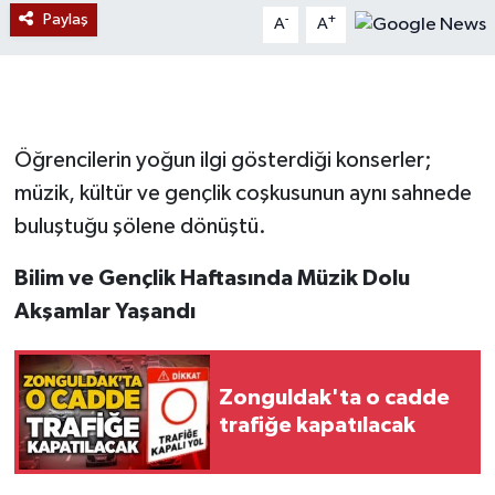
Paylaş
-
+
A
A
Gökçebey
GÜNDEM
Öğrencilerin yoğun ilgi gösterdiği konserler;
İş ilanı
müzik, kültür ve gençlik coşkusunun aynı sahnede
Kilimli
buluştuğu şölene dönüştü.
Kültür - Sanat
Bilim ve Gençlik Haftasında Müzik Dolu
Akşamlar Yaşandı
MAGAZİN
Politika
Zonguldak'ta o cadde
trafiğe kapatılacak
Resmi İlan