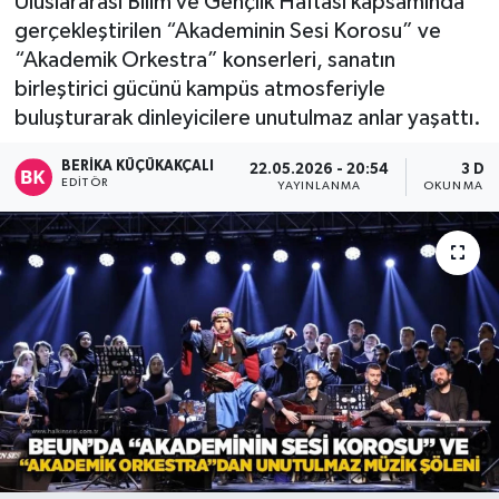
Uluslararası Bilim ve Gençlik Haftası kapsamında
gerçekleştirilen “Akademinin Sesi Korosu” ve
Devrek
“Akademik Orkestra” konserleri, sanatın
birleştirici gücünü kampüs atmosferiyle
Bolu
buluşturarak dinleyicilere unutulmaz anlar yaşattı.
ÇEVRE
BERIKA KÜÇÜKAKÇALI
22.05.2026 - 20:54
3 DK
EDITÖR
YAYINLANMA
OKUNMA SÜ
BİLİM VE TEKNOLOJİ
DUNYA
Düzce
Eğitim
Ekonomi
Genel