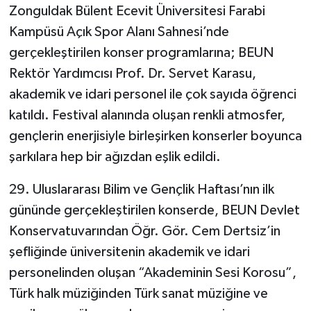
Röportaj
Zonguldak Bülent Ecevit Üniversitesi Farabi
Kampüsü Açık Spor Alanı Sahnesi’nde
Sağlık
gerçekleştirilen konser programlarına; BEUN
Rektör Yardımcısı Prof. Dr. Servet Karasu,
SİYASET
akademik ve idari personel ile çok sayıda öğrenci
Spor
katıldı. Festival alanında oluşan renkli atmosfer,
gençlerin enerjisiyle birleşirken konserler boyunca
Ulusal
şarkılara hep bir ağızdan eşlik edildi.
Yaşam
29. Uluslararası Bilim ve Gençlik Haftası’nın ilk
gününde gerçekleştirilen konserde, BEUN Devlet
Konservatuvarından Öğr. Gör. Cem Dertsiz’in
şefliğinde üniversitenin akademik ve idari
personelinden oluşan “Akademinin Sesi Korosu”,
Türk halk müziğinden Türk sanat müziğine ve