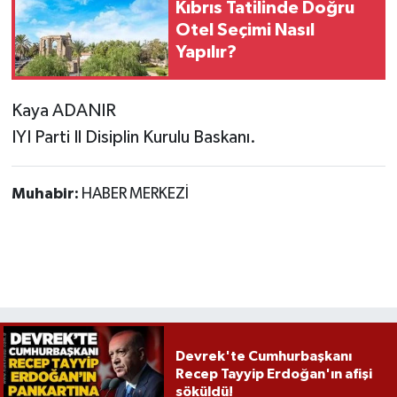
Röportaj
Kıbrıs Tatilinde Doğru
Otel Seçimi Nasıl
Yapılır?
Sağlık
SİYASET
Kaya ADANIR
IYI Parti Il Disiplin Kurulu Baskanı.
Spor
Ulusal
Muhabir:
HABER MERKEZİ
Yaşam
Devrek'te Cumhurbaşkanı
Recep Tayyip Erdoğan'ın afişi
söküldü!