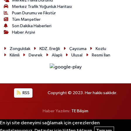
Merkez Hava Durumu
Merkez Trafik Yoğunluk Haritası
Puan Durumu ve Fikstür
Tüm Manşetler
Son Dakika Haberleri
Haber Arşivi
Zonguldak
KDZ. Ereğli
Çaycuma
Kozlu
Kilimli
Devrek
Alaplı
Ulusal
Resmi İlan
RSS
Copyright © 2023. Her hakkı saklıdır.
Haber Yazılımı:
TE Bilişim
En iyi site deneyimi sağlamak için çerezlerden
faydalanıyoruz. Detaylar için lütfen tıklayın.
Tamam