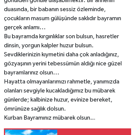
gönülden gönüle ulaşabilmektir. Bir annenin
duasında, bir babanın sessiz özleminde,
Gökçebey
çocukların masum gülüşünde saklıdır bayramın
gerçek anlamı...
GÜNDEM
Bu bayramda kırgınlıklar son bulsun, hasretler
İş ilanı
dinsin, yorgun kalpler huzur bulsun.
Sevdiklerinizin kıymetini daha çok anladığınız,
Kilimli
gözyaşının yerini tebessümün aldığı nice güzel
bayramlarınız olsun...
Kültür - Sanat
Hayatta olmayanlarımızı rahmetle, yanımızda
olanları sevgiyle kucakladığımız bu mübarek
MAGAZİN
günlerde; kalbinize huzur, evinize bereket,
Politika
ömrünüze sağlık dolsun.
Kurban Bayramınız mübarek olsun…
Resmi İlan