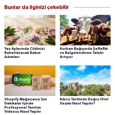
Bunlar da ilginizi çekebilir
Yaz Aylarında Cildinizi
Kurban Bağışında Şeffaflık
Rahatlatacak Bakım
ve Belgelendirme Talebi
Adımları
Artıyor
Shopify Mağazanız İçin
Kıbrıs Tatilinde Doğru Otel
Dakikalar İçinde
Seçimi Nasıl Yapılır?
Profesyonel Tanıtım
Videosu Nasıl Yapılır