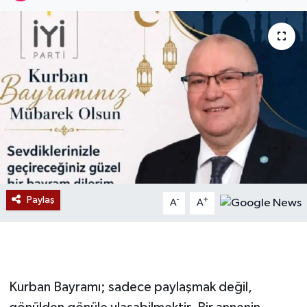
Devrek
Bolu
ÇEVRE
BİLİM VE TEKNOLOJİ
DUNYA
Düzce
Paylaş
-
+
A
A
Eğitim
Ekonomi
Kurban Bayramı; sadece paylaşmak değil,
Genel