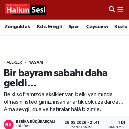
Foto Galeri
Zonguldak
Merkez Nöbetçi Eczaneler
Zonguldak
Kdz. Ereğli
Spor
Çaycuma
Kozlu
Video
Çaycuma
Merkez Hava Durumu
Yazarlar
KDZ. Ereğli
Merkez Trafik Yoğunluk Haritası
HABERLER
YAŞAM
Kozlu
Süper Lig Puan Durumu ve Fikstür
Bir bayram sabahı daha
Alaplı
Tüm Manşetler
geldi…
Belki soframızda eksikler var, belki yanımızda
Asayiş
Son Dakika Haberleri
olmasını istediğimiz insanlar artık çok uzaklarda…
Ama sevgi, dua ve hatıralar hâlâ bizimle.
Bartın
Haber Arşivi
BERIKA KÜÇÜKAKÇALI
26.05.2026 - 21:41
1 DK
Karabük
EDITÖR
YAYINLANMA
OKUNMA SÜ