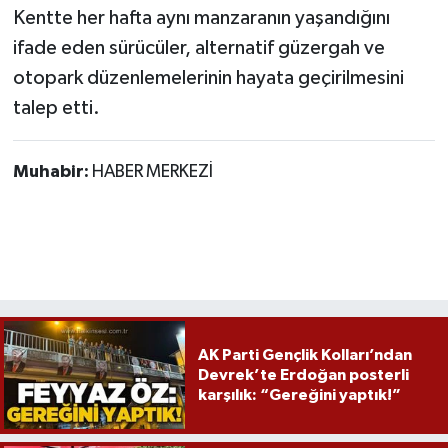
Röportaj
Kentte her hafta aynı manzaranın yaşandığını
ifade eden sürücüler, alternatif güzergah ve
Sağlık
otopark düzenlemelerinin hayata geçirilmesini
talep etti.
SİYASET
Spor
Muhabir:
HABER MERKEZİ
Ulusal
Yaşam
AK Parti Gençlik Kolları’ndan
Devrek’te Erdoğan posterli
karşılık: “Gereğini yaptık!”