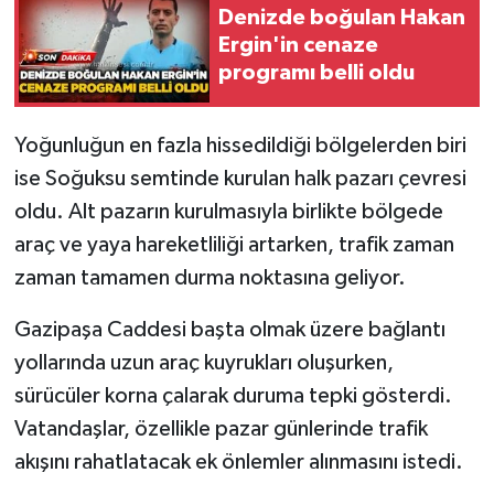
Denizde boğulan Hakan
Ergin'in cenaze
Gökçebey
programı belli oldu
GÜNDEM
Yoğunluğun en fazla hissedildiği bölgelerden biri
İş ilanı
ise Soğuksu semtinde kurulan halk pazarı çevresi
oldu. Alt pazarın kurulmasıyla birlikte bölgede
Kilimli
araç ve yaya hareketliliği artarken, trafik zaman
Kültür - Sanat
zaman tamamen durma noktasına geliyor.
Gazipaşa Caddesi başta olmak üzere bağlantı
MAGAZİN
yollarında uzun araç kuyrukları oluşurken,
Politika
sürücüler korna çalarak duruma tepki gösterdi.
Vatandaşlar, özellikle pazar günlerinde trafik
Resmi İlan
akışını rahatlatacak ek önlemler alınmasını istedi.