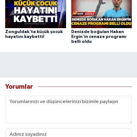
Zonguldak'ta küçük çocuk
Denizde boğulan Hakan
hayatını kaybetti!
Ergin'in cenaze programı
belli oldu
Yorumlar