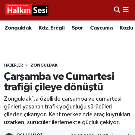
Foto Galeri
Zonguldak
Merkez Nöbetçi Eczaneler
Zonguldak
Kdz. Ereğli
Spor
Çaycuma
Kozlu
Video
Çaycuma
Merkez Hava Durumu
Yazarlar
KDZ. Ereğli
Merkez Trafik Yoğunluk Haritası
HABERLER
ZONGULDAK
Kozlu
Süper Lig Puan Durumu ve Fikstür
Çarşamba ve Cumartesi
Alaplı
Tüm Manşetler
trafiği çileye dönüştü
Zonguldak’ta özellikle çarşamba ve cumartesi
Asayiş
Son Dakika Haberleri
günleri yaşanan trafik yoğunluğu sürücüleri
çileden çıkarıyor. Kent merkezinde araç kuyrukları
Bartın
Haber Arşivi
uzarken, sürücüler ilerlemekte güçlük çekiyor.
Karabük