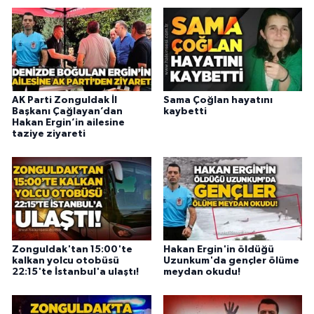
AK Parti Zonguldak İl
Sama Çoğlan hayatını
Başkanı Çağlayan’dan
kaybetti
Hakan Ergin’in ailesine
taziye ziyareti
Zonguldak'tan 15:00'te
Hakan Ergin'in öldüğü
kalkan yolcu otobüsü
Uzunkum'da gençler ölüme
22:15'te İstanbul'a ulaştı!
meydan okudu!