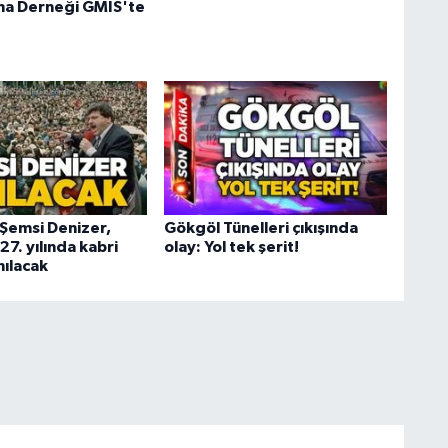
ma Derneği GMİS'te
i Şemsi Denizer,
Gökgöl Tünelleri çıkışında
7. yılında kabri
olay: Yol tek şerit!
nılacak