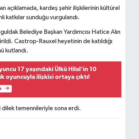
 açıklamada, kardeş şehir ilişkilerinin kültürel
i katkılar sunduğu vurgulandı.
guldak Belediye Başkan Yardımcısı Hatice Alın
ildi. Castrop-Rauxel heyetinin de katıldığı
ü kutlandı.
uncu 17 yaşındaki Ülkü Hilal'in 10
 oyuncuyla ilişkisi ortaya çıktı!
e
 dilek temennileriyle sona erdi.