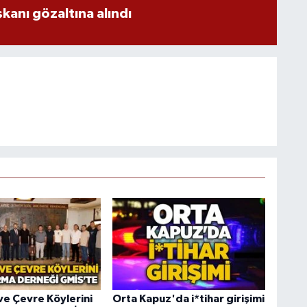
aşkanı gözaltına alındı
e Çevre Köylerini
Orta Kapuz'da i*tihar girişimi