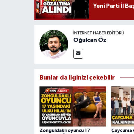
Yeni Parti İl B
İNTERNET HABER EDITÖRÜ
Oğulcan Öz
Bunlar da ilginizi çekebilir
Zonguldaklı oyuncu 17
Çaycuma v