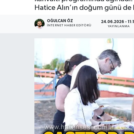
Hatice Alın’ın doğum günü de 
Devrek
OĞULCAN ÖZ
24.06.2026 - 11:
Bolu
İNTERNET HABER EDITÖRÜ
YAYINLANMA
ÇEVRE
BİLİM VE TEKNOLOJİ
DUNYA
Düzce
Eğitim
Ekonomi
Genel