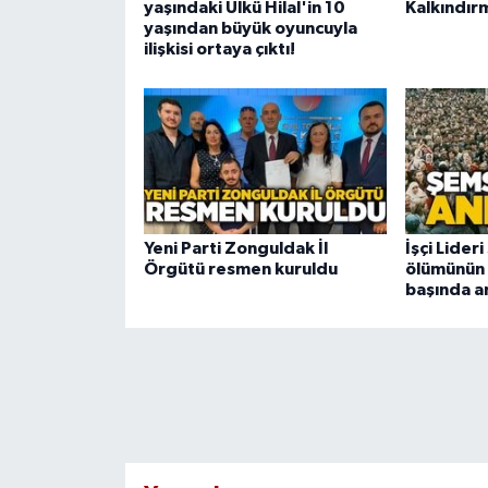
yaşındaki Ülkü Hilal'in 10
Kalkındır
yaşından büyük oyuncuyla
ilişkisi ortaya çıktı!
Yeni Parti Zonguldak İl
İşçi Lider
Örgütü resmen kuruldu
ölümünün 2
başında a