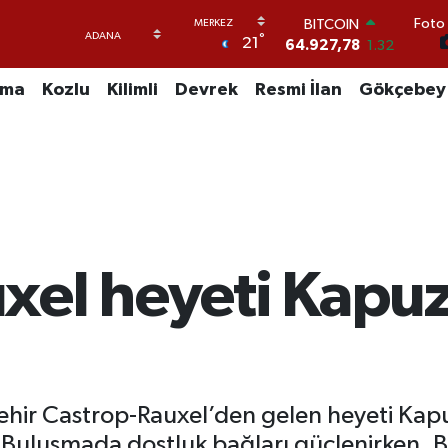
BITCOIN
Foto 
64.927,78
1.32
°
21
DOLAR
47,5894
0.08
uma
Kozlu
Kilimli
Devrek
Resmi İlan
Gökçebey
EURO
55,0398
-0.02
STERLİN
64,1581
0.16
GRAM ALTIN
6527.85
0.54
BİST100
13.703
11
xel heyeti Kapuz
ehir Castrop-Rauxel’den gelen heyeti Kap
 Buluşmada dostluk bağları güçlenirken, B