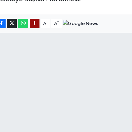
-
+
A
A