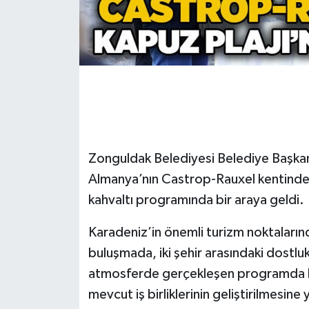
Gökçebey
GÜNDEM
İş ilanı
Kilimli
Zonguldak Belediyesi Belediye Başkan
Kültür - Sanat
Almanya’nın Castrop-Rauxel kentinde
kahvaltı programında bir araya geldi.
MAGAZİN
Karadeniz’in önemli turizm noktaların
Politika
buluşmada, iki şehir arasındaki dostluk v
atmosferde gerçekleşen programda karş
Resmi İlan
mevcut iş birliklerinin geliştirilmesin