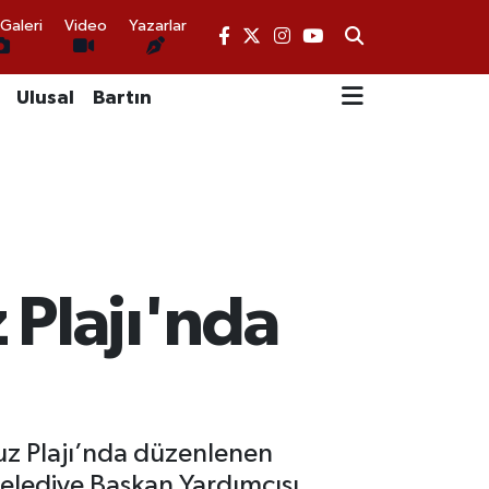
Galeri
Video
Yazarlar
Ulusal
Bartın
 Plajı'nda
uz Plajı’nda düzenlenen
elediye Başkan Yardımcısı