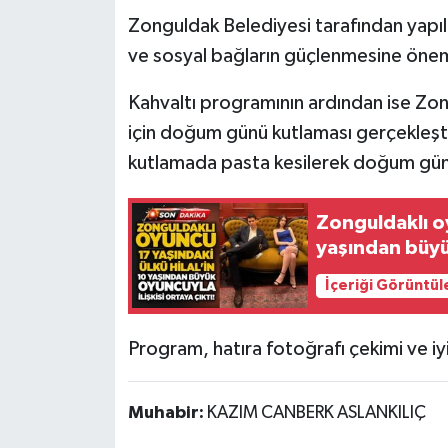
Röportaj
Zonguldak Belediyesi tarafından yapılan
ve sosyal bağların güçlenmesine öneml
Sağlık
Kahvaltı programının ardından ise Zon
SİYASET
için doğum günü kutlaması gerçekleştir
Spor
kutlamada pasta kesilerek doğum gün
Ulusal
Zonguldaklı oy
yaşından büyük
Yaşam
İçeriği Görüntül
Program, hatıra fotoğrafı çekimi ve iyi
Muhabir:
KAZIM CANBERK ASLANKILIÇ