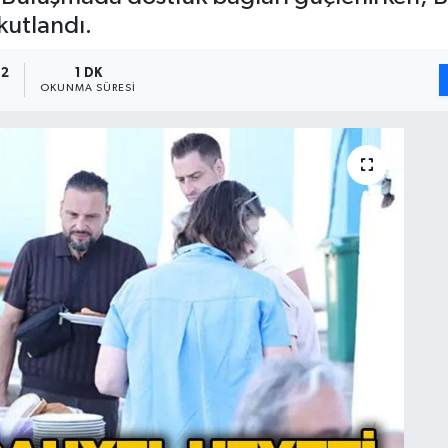
kutlandı.
12
1 DK
OKUNMA SÜRESI